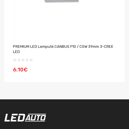
PREMIUM LED Lemputė CANBUS F10 / C5W 39mm 3-CREE
LE
LED
6.10€
1