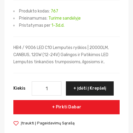
Produkto kodas:
767
Prieinamumas:
Turime sandėlyje
Pristatymas per
1-3d.d.
HB4 / 9006 LED С10 Lemputės ryškios | 20000LM,
CANBUS, 120W (12-24V) Galingos ir Patikimos LED
Lemputės tinkančios trumposioms, ilgosioms ir..
Kiekis
Įdėti Į Krepšelį
Pirkti Dabar
Įtraukti Į Pageidavimų Sąrašą