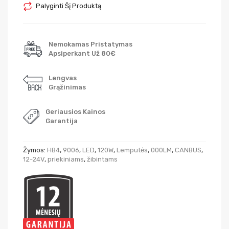
Palyginti Šį Produktą
Nemokamas Pristatymas
Apsiperkant Už 80€
Lengvas
Grąžinimas
Geriausios Kainos
Garantija
Žymos:
HB4
,
9006
,
LED
,
120W
,
Lemputės
,
000LM
,
CANBUS
,
12-24V
,
priekiniams
,
žibintams