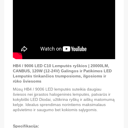
HB4 / 9006 LED С10 Lemputės ryškios | 20000LM,
CANBUS, 120W (12-24V)
Galingos ir Patikimos LED
Lemputės tinkančios trumposioms, ilgosioms ir
rūko šviesoms
Mūsų HB4 / 9006 LED lemputės suteikia daugiau
šviesos nei įprastos halogeninės lemputės, patvarūs ir
kokybiški LED Diodai, užtikrina ryškų ir aiškų matomumą
kelyje. Idealus sprendimas norintiems maksimalaus
apšvietimo ir saugumo bet kokiomis sąlygomis.
Specifikacija: