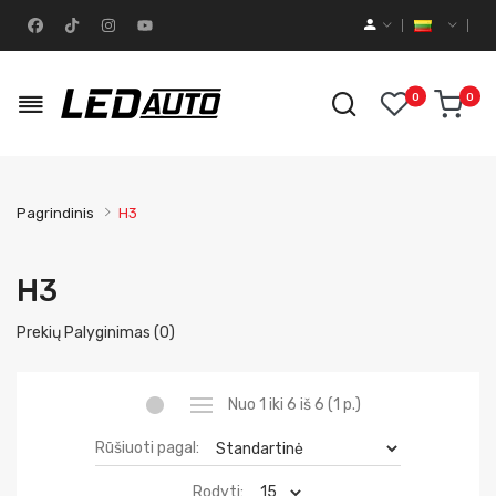
0
0
Pagrindinis
H3
H3
Prekių Palyginimas (0)
Nuo 1 iki 6 iš 6 (1 p.)
Rūšiuoti pagal:
Rodyti: