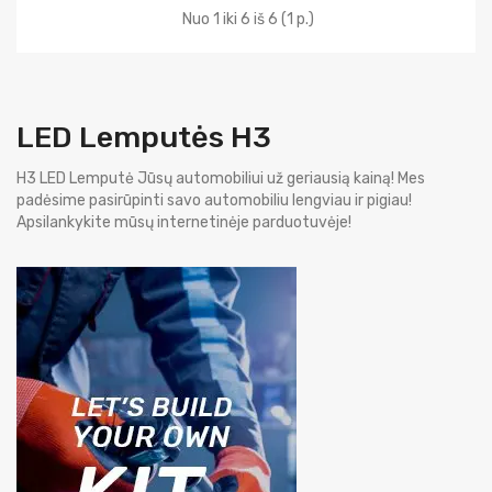
Nuo 1 iki 6 iš 6 (1 p.)
LED Lemputės H3
H3 LED Lemputė Jūsų automobiliui už geriausią kainą! Mes
padėsime pasirūpinti savo automobiliu lengviau ir pigiau!
Apsilankykite mūsų internetinėje parduotuvėje!