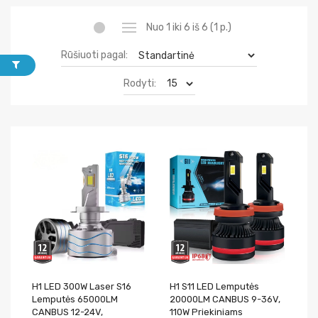
Nuo 1 iki 6 iš 6 (1 p.)
Rūšiuoti pagal:
Rodyti:
H1 LED 300W Laser S16
H1 S11 LED Lemputės
Lemputės 65000LM
20000LM CANBUS 9-36V,
CANBUS 12-24V,
110W Priekiniams