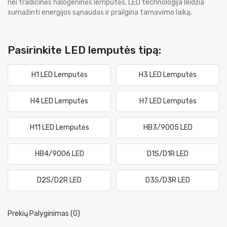
nei tradicinės halogeninės lemputės. LED technologija leidžia
sumažinti energijos sąnaudas ir prailgina tarnavimo laiką.
Pasirinkite LED lemputės tipą:
H1 LED Lemputės
H3 LED Lemputės
H4 LED Lemputės
H7 LED Lemputės
H11 LED Lemputės
HB3/9005 LED
HB4/9006 LED
D1S/D1R LED
D2S/D2R LED
D3S/D3R LED
Prekių Palyginimas (0)