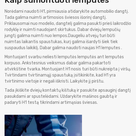
Kaip sumontuoti lemputes
Norėdami naudoti H1, pirmiausia atidarykite automobilio dangtį.
Tada galima nuimti artimosios šviesos išorinį dangtį.
Priklausomai nuo modelio, dangtelį galima pasukti prieš laikrodžio
rodyklę ir nuimti naudojant skirtukus. Dabar dviejų lempučių
jungtį galima nuimti nuo lempos.Daugeliu atvejų turi būti
nuimtas laikantis spaustukas, kurį galima išardyti šiek tiek
suspaudus laikiklį. Dabar galima naudoti naujas H1 lemputes .
Montuojant svarbu neliesti lemputės lemputės ant lemputės
korpuso. Ankstesnius veiksmus dabar galima pakartoti
atvirkštine tvarka. Montuojant H1 nosis turi būti nukreipta į viršų.
Tvirtindami tvirtinamąjį spaustuką įsitikinkite, kad H1 yra
tvirtinimo vietoje ir negali iškristi. Laikykite jį pirštu.
Tada įkiškite dviejų kontaktų kištuką ir pasukite apsauginį dangtį
pasukdami ar spustelėdami. Uždarykite mašinos gaubtą ir
padaryti H1 testą tikrindami artimąsias šviesas.