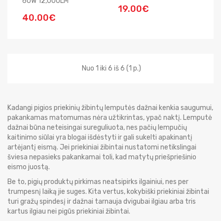
60W 12,000LM
19.00€
40.00€
Nuo 1 iki 6 iš 6 (1 p.)
Kadangi pigios priekinių žibintų lemputės dažnai kenkia saugumui,
pakankamas matomumas nėra užtikrintas, ypač naktį. Lemputė
dažnai būna neteisingai sureguliuota, nes pačių lempučių
kaitinimo siūlai yra blogai išdėstyti ir gali sukelti apakinantį
artėjantį eismą. Jei priekiniai žibintai nustatomi netikslingai
šviesa nepasieks pakankamai toli, kad matytų priešpriešinio
eismo juostą.
Be to, pigių produktų pirkimas neatsipirks ilgainiui, nes per
trumpesnį laiką jie suges. Kita vertus, kokybiški priekiniai žibintai
turi gražų spindesį ir dažnai tarnauja dvigubai ilgiau arba tris
kartus ilgiau nei pigūs priekiniai žibintai.