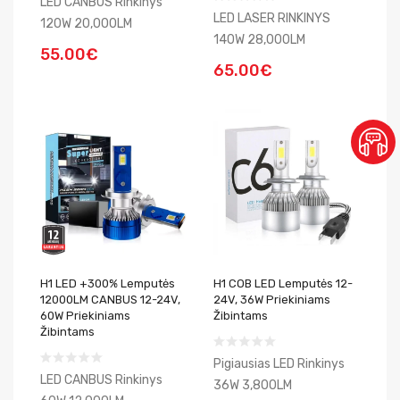
LED CANBUS Rinkinys
LED LASER RINKINYS
120W 20,000LM
140W 28,000LM
55.00€
65.00€
H1 LED +300% Lemputės
H1 COB LED Lemputės 12-
12000LM CANBUS 12-24V,
24V, 36W Priekiniams
60W Priekiniams
Žibintams
Žibintams
Pigiausias LED Rinkinys
LED CANBUS Rinkinys
36W 3,800LM