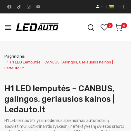
0
0
Pagrindinis
H1 LED Lemputės – CANBUS, Galingos, Geriausios Kainos |
Ledauto.lt
H1 LED lemputės – CANBUS,
galingos, geriausios kainos |
Ledauto.lt
H1 LED lemputės yra modernus sprendimas automobilių
apšvietimui, užtikrinantis ryškesnį ir efektyvesnį šviesos srautą