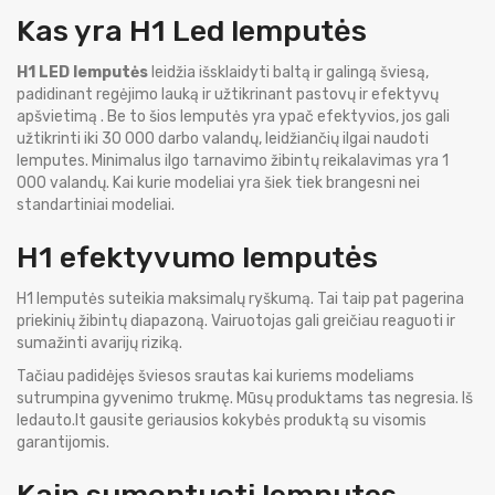
Kas yra H1 Led lemputės
H1 LED lemputės
leidžia išsklaidyti baltą ir galingą šviesą,
padidinant regėjimo lauką ir užtikrinant pastovų ir efektyvų
apšvietimą . Be to šios lemputės yra ypač efektyvios, jos gali
užtikrinti iki 30 000 darbo valandų, leidžiančių ilgai naudoti
lemputes. Minimalus ilgo tarnavimo žibintų reikalavimas yra 1
000 valandų. Kai kurie modeliai yra šiek tiek brangesni nei
standartiniai modeliai.
H1 efektyvumo lemputės
H1 lemputės suteikia maksimalų ryškumą. Tai taip pat pagerina
priekinių žibintų diapazoną. Vairuotojas gali greičiau reaguoti ir
sumažinti avarijų riziką.
Tačiau padidėjęs šviesos srautas kai kuriems modeliams
sutrumpina gyvenimo trukmę. Mūsų produktams tas negresia. Iš
ledauto.lt gausite geriausios kokybės produktą su visomis
garantijomis.