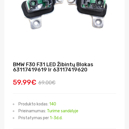
BMW F30 F31 LED Žibintų Blokas
63117419619 Ir 63117419620
59.99€
69.00€
Produkto kodas:
140
Prieinamumas:
Turime sandėlyje
Pristatymas per
1-3d.d.