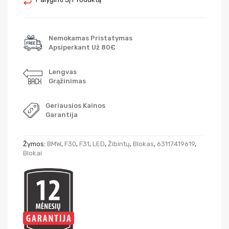
Nemokamas Pristatymas
Apsiperkant Už 80€
Lengvas
Grąžinimas
Geriausios Kainos
Garantija
Žymos:
BMW
,
F30
,
F31
,
LED
,
Žibintų
,
Blokas
,
63117419619
,
Blokai