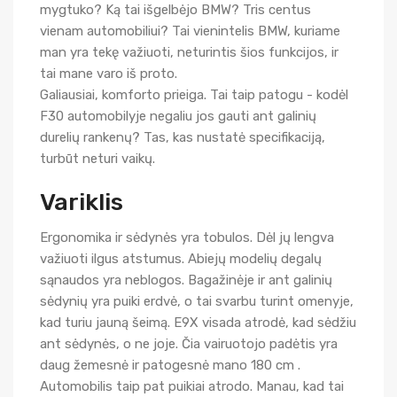
mygtuko? Ką tai išgelbėjo BMW? Tris centus
vienam automobiliui? Tai vienintelis BMW, kuriame
man yra tekę važiuoti, neturintis šios funkcijos, ir
tai mane varo iš proto.
Galiausiai, komforto prieiga. Tai taip patogu - kodėl
F30 automobilyje negaliu jos gauti ant galinių
durelių rankenų? Tas, kas nustatė specifikaciją,
turbūt neturi vaikų.
Variklis
Ergonomika ir sėdynės yra tobulos. Dėl jų lengva
važiuoti ilgus atstumus. Abiejų modelių degalų
sąnaudos yra neblogos. Bagažinėje ir ant galinių
sėdynių yra puiki erdvė, o tai svarbu turint omenyje,
kad turiu jauną šeimą. E9X visada atrodė, kad sėdžiu
ant sėdynės, o ne joje. Čia vairuotojo padėtis yra
daug žemesnė ir patogesnė mano 180 cm .
Automobilis taip pat puikiai atrodo. Manau, kad tai