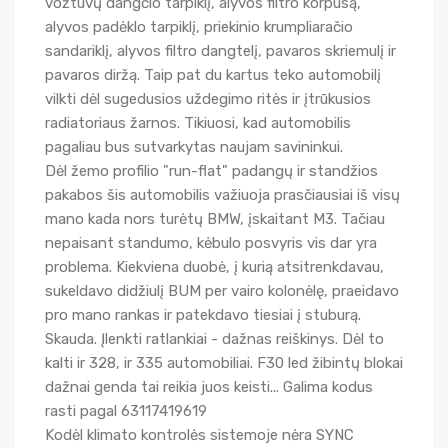
vožtuvų dangčio tarpiklį, alyvos filtro korpusą,
alyvos padėklo tarpiklį, priekinio krumpliaračio
sandariklį, alyvos filtro dangtelį, pavaros skriemulį ir
pavaros diržą. Taip pat du kartus teko automobilį
vilkti dėl sugedusios uždegimo ritės ir įtrūkusios
radiatoriaus žarnos. Tikiuosi, kad automobilis
pagaliau bus sutvarkytas naujam savininkui.
Dėl žemo profilio "run-flat" padangų ir standžios
pakabos šis automobilis važiuoja prasčiausiai iš visų
mano kada nors turėtų BMW, įskaitant M3. Tačiau
nepaisant standumo, kėbulo posvyris vis dar yra
problema. Kiekviena duobė, į kurią atsitrenkdavau,
sukeldavo didžiulį BUM per vairo kolonėlę, praeidavo
pro mano rankas ir patekdavo tiesiai į stuburą.
Skauda. Įlenkti ratlankiai - dažnas reiškinys. Dėl to
kalti ir 328, ir 335 automobiliai. F30 led žibintų blokai
dažnai genda tai reikia juos keisti... Galima kodus
rasti pagal 63117419619
Kodėl klimato kontrolės sistemoje nėra SYNC