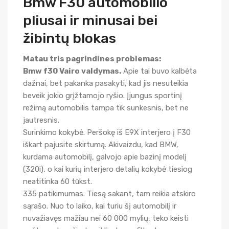
Bmw F30 automobilio
pliusai ir minusai bei
žibintų blokas
Matau tris pagrindines problemas:
Bmw f30 Vairo valdymas.
Apie tai buvo kalbėta
dažnai, bet pakanka pasakyti, kad jis nesuteikia
beveik jokio grįžtamojo ryšio. Įjungus sportinį
režimą automobilis tampa tik sunkesnis, bet ne
jautresnis.
Surinkimo kokybė. Peršokę iš E9X interjero į F30
iškart pajusite skirtumą. Akivaizdu, kad BMW,
kurdama automobilį, galvojo apie bazinį modelį
(320i), o kai kurių interjero detalių kokybė tiesiog
neatitinka 60 tūkst.
335 patikimumas. Tiesą sakant, tam reikia atskiro
sąrašo. Nuo to laiko, kai turiu šį automobilį ir
nuvažiavęs mažiau nei 60 000 mylių, teko keisti