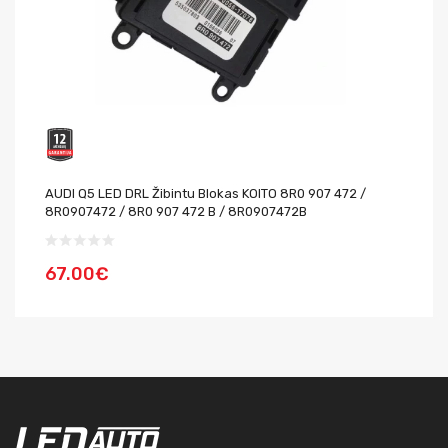
AUDI Q5 LED DRL Žibintu Blokas KOITO 8R0 907 472 /
AU
8R0907472 / 8R0 907 472 B / 8R0907472B
8
67.00€
6