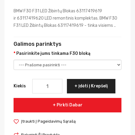
BMW F30 F31 LED Žibintų Blokas 63117419619
ir 63117419620 LED remontinis komplektas. BMW F30
F31 LED Žibintų Blokas 63117419619 - tinka visiems ..
Galimos parinktys
Pasirinkite jums tinkama F30 bloką
Kiekis
Įdėti Į Krepšelį
Pirkti Dabar
Įtraukti Į Pageidavimų Sąrašą
Palyginti Šį Produktą