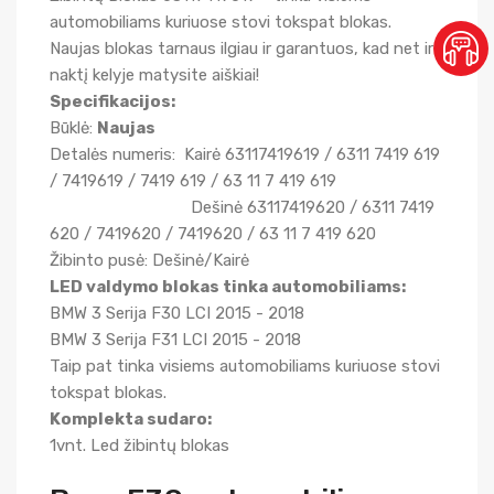
automobiliams kuriuose stovi tokspat blokas.
Naujas blokas tarnaus ilgiau ir garantuos, kad net ir
naktį kelyje matysite aiškiai!
Specifikacijos:
Būklė:
Naujas
Detalės numeris: Kairė 63117419619 / 6311 7419 619
/ 7419619 / 7419 619 / 63 11 7 419 619
Dešinė 63117419620 / 6311 7419
620 / 7419620 / 7419620 / 63 11 7 419 620
Žibinto pusė: Dešinė/Kairė
LED valdymo blokas tinka automobiliams:
BMW 3 Serija F30 LCI 2015 - 2018
BMW 3 Serija F31 LCI 2015 - 2018
Taip pat tinka visiems automobiliams kuriuose stovi
tokspat blokas.
Komplekta sudaro:
1vnt. Led žibintų blokas