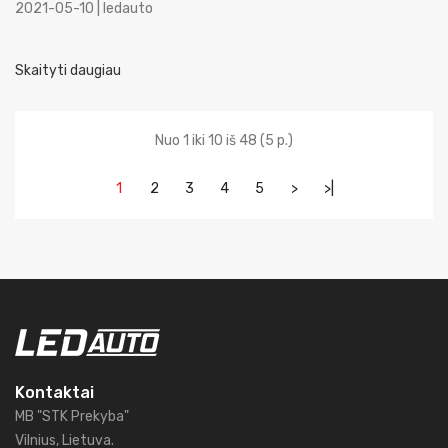
2021-05-10 | ledauto
Skaityti daugiau
Nuo 1 iki 10 iš 48 (5 p.)
1
2
3
4
5
>
>|
Kontaktai
MB "STK Prekyba"
Vilnius, Lietuva.