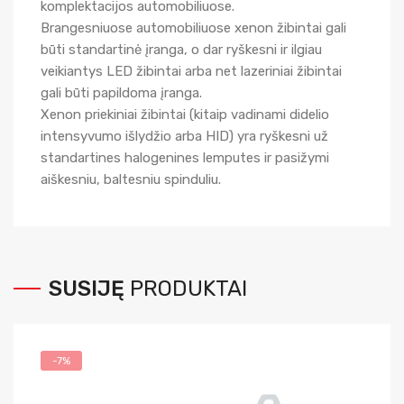
komplektacijos automobiliuose.
Brangesniuose automobiliuose xenon žibintai gali
būti standartinė įranga, o dar ryškesni ir ilgiau
veikiantys LED žibintai arba net lazeriniai žibintai
gali būti papildoma įranga.
Xenon priekiniai žibintai (kitaip vadinami didelio
intensyvumo išlydžio arba HID) yra ryškesni už
standartines halogenines lemputes ir pasižymi
aiškesniu, baltesniu spinduliu.
SUSIJĘ
PRODUKTAI
-7%