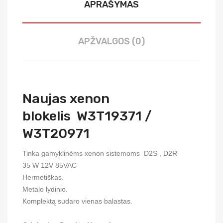
APRAŠYMAS
APŽVALGOS (0)
Naujas xenon
blokelis W3T19371 /
W3T20971
Tinka gamyklinėms xenon sistemoms
D2S , D2R
35 W 12V 85VAC
Hermetiškas.
Metalo lydinio.
Komplektą sudaro vienas balastas.