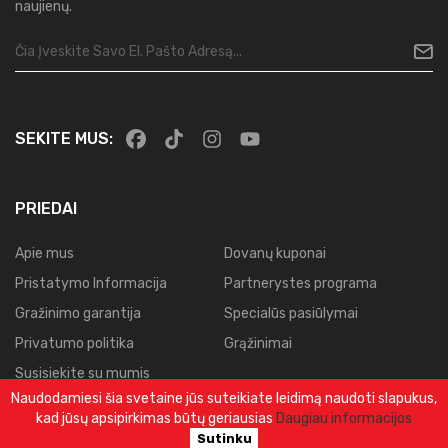
naujienų.
SEKITE MUS:
PRIEDAI
Apie mus
Dovanų kuponai
Pristatymo Informacija
Partnerystes programa
Gražinimo garantija
Specialūs pasiūlymai
Privatumo politika
Grąžinimai
Susisiekite su mumis
Naudodamiesi šia svetaine jūs suteikiate leidimą naudoti slapukus,
Svetainės planas
kad jūsų apsipirkimas būtų geriausias
Daugiau informacijos
Užsakymų istorija
Sutinku