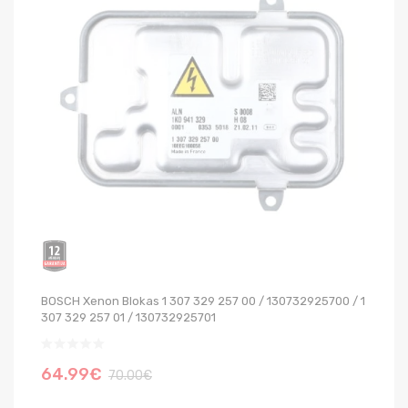
BOSCH Xenon Blokas 1 307 329 257 00 / 130732925700 / 1
OS
307 329 257 01 / 130732925701
64.99€
5
70.00€