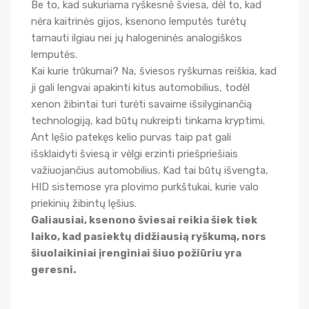
Be to, kad sukuriama ryškesnė šviesa, dėl to, kad
nėra kaitrinės gijos, ksenono lemputės turėtų
tarnauti ilgiau nei jų halogeninės analogiškos
lemputės.
Kai kurie trūkumai? Na, šviesos ryškumas reiškia, kad
ji gali lengvai apakinti kitus automobilius, todėl
xenon žibintai turi turėti savaime išsilyginančią
technologiją, kad būtų nukreipti tinkama kryptimi.
Ant lęšio patekęs kelio purvas taip pat gali
išsklaidyti šviesą ir vėlgi erzinti priešpriešiais
važiuojančius automobilius. Kad tai būtų išvengta,
HID sistemose yra plovimo purkštukai, kurie valo
priekinių žibintų lęšius.
Galiausiai, ksenono šviesai reikia šiek tiek
laiko, kad pasiektų didžiausią ryškumą, nors
šiuolaikiniai įrenginiai šiuo požiūriu yra
geresni.