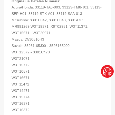
Originalus Detalės Numeris:
Acura/Honda: 33119-TA0-003, 33129-TM8-J01, 33119-
SEP-H01, 33119-STK-A01, 33119-SAA-013
Mitsubishi: 8301C042, 8301C043, 8301A769,
MR991269 W3T19371, X6T02981, W3T11371,
W3T15671, W3T20971
Mazda: D530510H3
Suzuki: 35261-65J00 - 3526165J00
W3T12572 - 8301C470
W3T21071
W3T15772
W3T10571
W3T16671
W3T11472
W3T14471
W3T15774
W3T16371
W3T16372