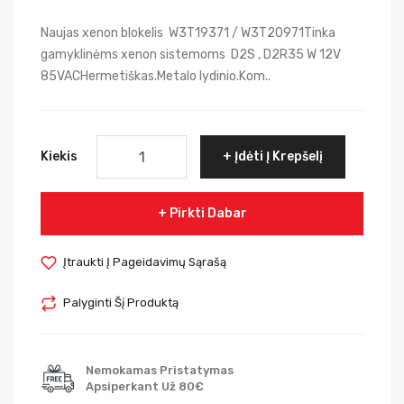
Naujas xenon blokelis W3T19371 / W3T20971Tinka
gamyklinėms xenon sistemoms D2S , D2R35 W 12V
85VACHermetiškas.Metalo lydinio.Kom..
Kiekis
Įdėti Į Krepšelį
Pirkti Dabar
Įtraukti Į Pageidavimų Sąrašą
Palyginti Šį Produktą
Nemokamas Pristatymas
Apsiperkant Už 80€