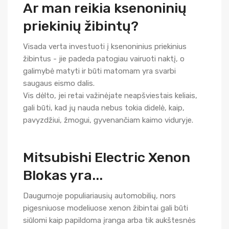
Ar man reikia ksenoninių
priekinių žibintų?
Visada verta investuoti į ksenoninius priekinius
žibintus - jie padeda patogiau vairuoti naktį, o
galimybė matyti ir būti matomam yra svarbi
saugaus eismo dalis.
Vis dėlto, jei retai važinėjate neapšviestais keliais,
gali būti, kad jų nauda nebus tokia didelė, kaip,
pavyzdžiui, žmogui, gyvenančiam kaimo viduryje.
Mitsubishi Electric Xenon
Blokas yra...
Daugumoje populiariausių automobilių, nors
pigesniuose modeliuose xenon žibintai gali būti
siūlomi kaip papildoma įranga arba tik aukštesnės