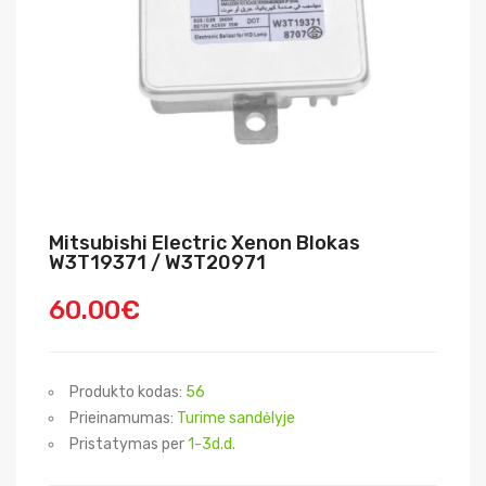
Mitsubishi Electric Xenon Blokas
W3T19371 / W3T20971
60.00€
Produkto kodas:
56
Prieinamumas:
Turime sandėlyje
Pristatymas per
1-3d.d.