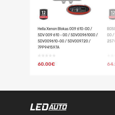
Hella Xenon Blokas 009 610-00 /
BOSC
5DV 009 610 - 00 / 5DV00961000 /
00 /
5DV009610-00 / 5DV009720 /
257 
7PP941597A
60.00€
64