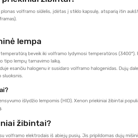
lonas volframo siūlelis, įdėtas į stiklo kapsulę, atsparią itin auk
lframas).
ninė lempa
o temperatūrą beveik iki volframo lydymosi temperatūros (3400°). 
šio tipo lempų tarnavimo laiką.
je esančiu halogenu ir susidaro volframo halogenidas. Dujų dalelėms
 sluoksnis.
ai?
intensyvumo išlydžio lempomis (HID). Xenon priekiniai žibintai popu
ą.
niai žibintai?
su volframo elektrodais iš abiejų pusių. Jis pripildomas dujų miš