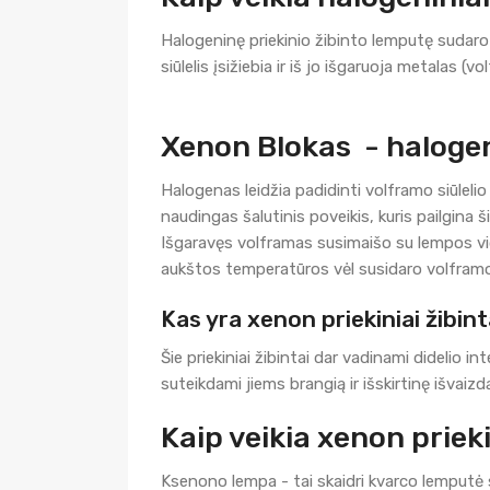
Halogeninę priekinio žibinto lemputę sudaro p
siūlelis įsižiebia ir iš jo išgaruoja metalas (vo
Xenon Blokas - haloge
Halogenas leidžia padidinti volframo siūleli
naudingas šalutinis poveikis, kuris pailgina 
Išgaravęs volframas susimaišo su lempos vidu
aukštos temperatūros vėl susidaro volframo
Kas yra xenon priekiniai žibint
Šie priekiniai žibintai dar vadinami didelio 
suteikdami jiems brangią ir išskirtinę išvaizd
Kaip veikia xenon prieki
Ksenono lempa - tai skaidri kvarco lemputė 