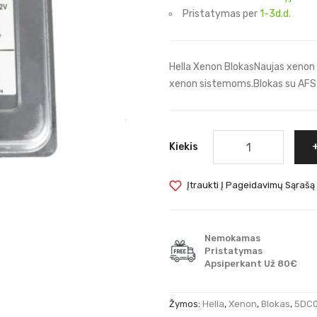
Pristatymas per
1-3d.d.
Hella Xenon BlokasNaujas xeno
xenon sistemoms.Blokas su AFS-
Kiekis
Įtraukti Į Pageidavimų Sąrašą
Nemokamas
Pristatymas
Apsiperkant Už 80€
Žymos:
Hella
,
Xenon
,
Blokas
,
5DC