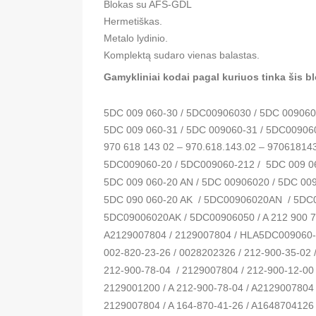
Blokas su AFS-GDL
Hermetiškas.
Metalo lydinio.
Komplektą sudaro vienas balastas.
Gamykliniai kodai pagal kuriuos tinka šis bl
5DC 009 060-30 / 5DC00906030 / 5DC 009060
5DC 009 060-31 / 5DC 009060-31 / 5DC00906
970 618 143 02 – 970.618.143.02 – 97061814
5DC009060-20 / 5DC009060-212 /  5DC 009 06
5DC 009 060-20 AN / 5DC 00906020 / 5DC 009
5DC 090 060-20 AK  / 5DC00906020AN  / 5D
5DC09006020AK / 5DC00906050 / A 212 900 78
A2129007804 / 2129007804 / HLA5DC009060-2
002-820-23-26 / 0028202326 / 212-900-35-02 
212-900-78-04  / 2129007804 / 212-900-12-00

2129001200 / A 212-900-78-04 / A2129007804 
2129007804 / A 164-870-41-26 / A1648704126 