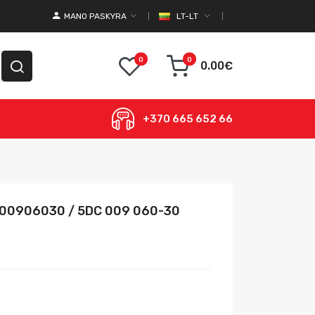
MANO PASKYRA
LT-LT
0
0
0.00€
+370 665 652 66
C00906030 / 5DC 009 060-30