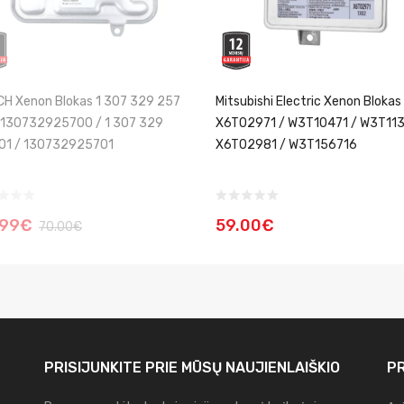
H Xenon Blokas 1 307 329 257
Mitsubishi Electric Xenon Blokas
 130732925700 / 1 307 329
X6T02971 / W3T10471 / W3T113
01 / 130732925701
X6T02981 / W3T156716
.99€
59.00€
70.00€
PRISIJUNKITE PRIE MŪSŲ
NAUJIENLAIŠKIO
PR