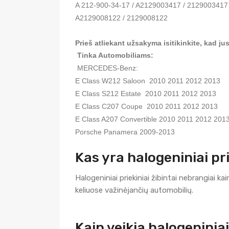
A 212-900-34-17 / A2129003417 / 2129003417 A
A2129008122 / 2129008122
Prieš atliekant užsakyma isitikinkite, kad j
 Tinka Automobiliams:
 MERCEDES-Benz:

E Class W212 Saloon  2010 2011 2012 2013

E Class S212 Estate  2010 2011 2012 2013

E Class C207 Coupe  2010 2011 2012 2013

E Class A207 Convertible 2010 2011 2012 201
Porsche Panamera 2009-2013
Kas yra halogeniniai pri
Halogeniniai priekiniai žibintai nebrangiai ka
keliuose važinėjančių automobilių.
Kaip veikia halogeniniai