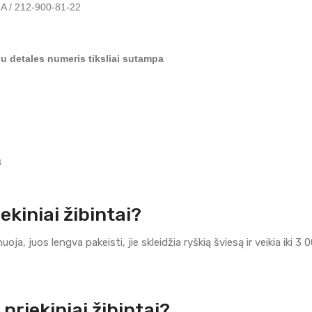
 / 212-900-81-22

usu detales numeris tiksliai sutampa
3
ekiniai žibintai?
inuoja, juos lengva pakeisti, jie skleidžia ryškią šviesą ir veikia ik
 priekiniai žibintai?