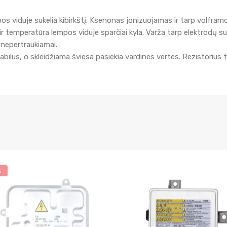
viduje sukelia kibirkštį. Ksenonas jonizuojamas ir tarp volframo
r temperatūra lempos viduje sparčiai kyla. Varža tarp elektrodų s
 nepertraukiamai.
lus, o skleidžiama šviesa pasiekia vardines vertes. Rezistorius ti
%