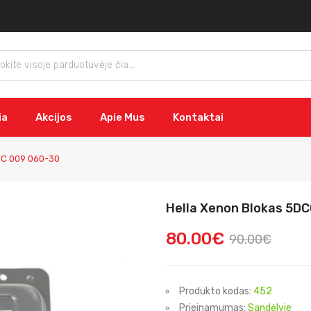
ia
Akcijos
Apie Mus
Kontaktai
DC 009 060-30
Hella Xenon Blokas 5D
80.00€
90.00€
Produkto kodas:
452
Prieinamumas:
Sandėlyje