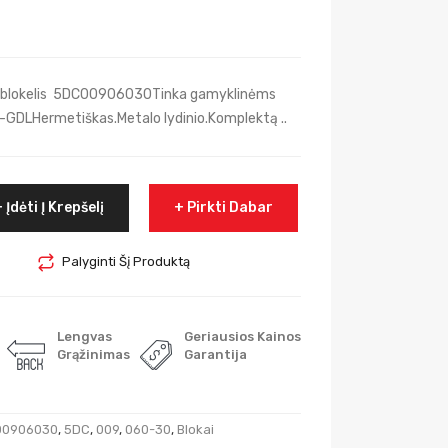
n blokelis 5DC00906030Tinka gamyklinėms
GDLHermetiškas.Metalo lydinio.Komplektą ..
Įdėti Į Krepšelį
Pirkti Dabar
Palyginti Šį Produktą
Lengvas
Geriausios Kainos
Grąžinimas
Garantija
00906030
,
5DC
,
009
,
060-30
,
Blokai