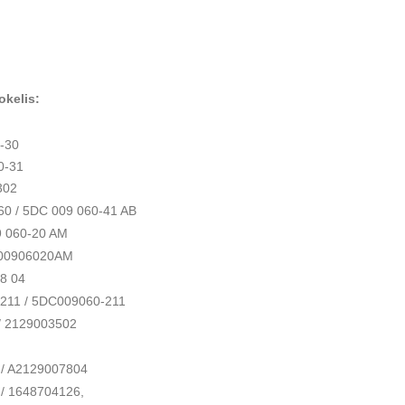
okelis:
-30
0-31
302
0 / 5DC 009 060-41 AB

 060-20 AM

C00906020AM

 04

11 / 5DC009060-211

/ 2129003502

/ A2129007804

/ 1648704126,
