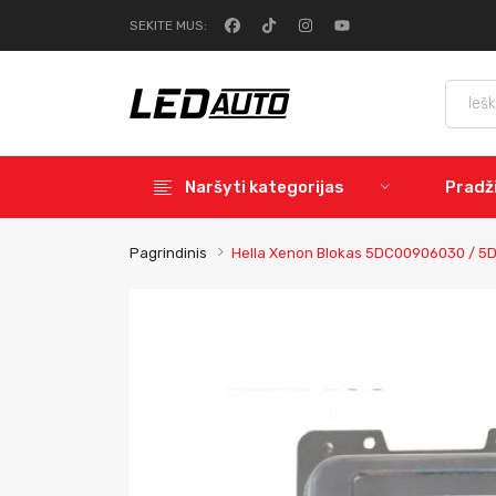
SEKITE MUS:
Naršyti kategorijas
Pradž
Pagrindinis
Hella Xenon Blokas 5DC00906030 / 5