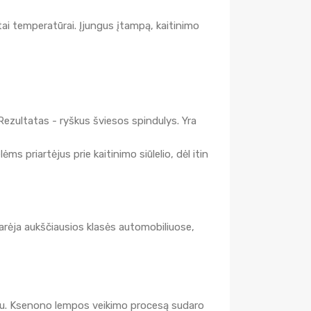
štai temperatūrai. Įjungus įtampą, kaitinimo
Rezultatas - ryškus šviesos spindulys. Yra
 priartėjus prie kaitinimo siūlelio, dėl itin
liarėja aukščiausios klasės automobiliuose,
iniu. Ksenono lempos veikimo procesą sudaro