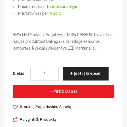
Prieinamumas:
Turime sandėlyje
Pristatymas per
1-3d.d.
BMW LED Marker / Angel Eyes 120W CANBUS Tai visiškai
naujas produktas! Galingiausios rinkoje esan2ios
lemputės. Ryškiai šviečiantys LED Markeriai s..
Kiekis
Įdėti Į Krepšelį
Pirkti Dabar
Įtraukti Į Pageidavimų Sąrašą
Palyginti Šį Produktą