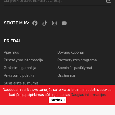
SEKITE MUS:
PRIEDAI
Apie mus
Dovanų kuponai
Pristatymo Informacija
Partnerystes programa
Gražinimo garantija
Specialūs pasiūlymai
Privatumo politika
Grąžinimai
Susisiekite su mumis
Naudodamiesi šia svetaine jūs suteikiate leidimą naudoti slapukus,
Svetainės planas
kad jūsų apsipirkimas būtų geriausias
Daugiau informacijos
Užsakymų istorija
Sutinku