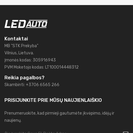
Kontaktai
MB "STK Prekyba"
Vilnius, Lietuva.
Įmonės kodas: 305916943
PVM Moketojo kodas: LT100014448312
Reikia pagalbos?
Skambinti: +3706 6565 266
PRISIJUNKITE PRIE MŪSŲ
NAUJIENLAIŠKIO
Prenumeruokite, kad pirmieji gautumėte įkvėpimo, idėjų ir
naujienų.