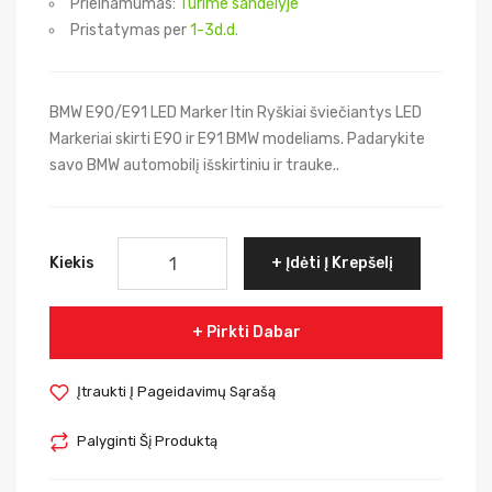
Prieinamumas:
Turime sandėlyje
Pristatymas per
1-3d.d.
BMW E90/E91 LED Marker Itin Ryškiai šviečiantys LED
Markeriai skirti E90 ir E91 BMW modeliams. Padarykite
savo BMW automobilį išskirtiniu ir trauke..
Kiekis
Įdėti Į Krepšelį
Pirkti Dabar
Įtraukti Į Pageidavimų Sąrašą
Palyginti Šį Produktą