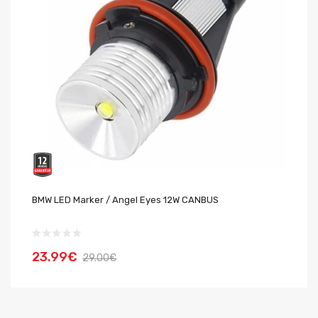
BMW LED Marker / Angel Eyes 12W CANBUS
BM
23.99€
2
29.00€