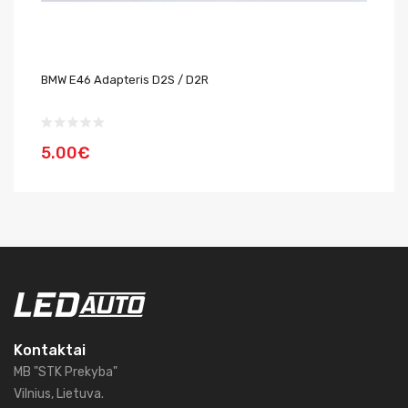
BMW E46 Adapteris D2S / D2R
BM
5.00€
5
Kontaktai
MB "STK Prekyba"
Vilnius, Lietuva.