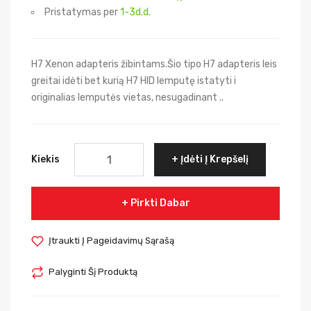
Pristatymas per
1-3d.d.
H7 Xenon adapteris žibintams.Šio tipo H7 adapteris leis
greitai idėti bet kurią H7 HID lemputę istatyti i
originalias lemputės vietas, nesugadinant ..
Kiekis
Įdėti Į Krepšelį
Pirkti Dabar
Įtraukti Į Pageidavimų Sąrašą
Palyginti Šį Produktą