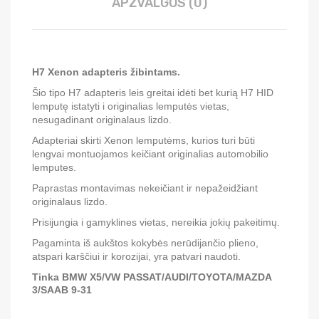
APŽVALGOS (0)
H7 Xenon adapteris žibintams.
Šio tipo H7 adapteris leis greitai idėti bet kurią H7 HID
lemputę istatyti i originalias lemputės vietas,
nesugadinant originalaus lizdo.
Adapteriai skirti Xenon lemputėms, kurios turi būti
lengvai montuojamos keičiant originalias automobilio
lemputes.
Paprastas montavimas nekeičiant ir nepažeidžiant
originalaus lizdo.
Prisijungia i gamyklines vietas, nereikia jokių pakeitimų.
Pagaminta iš aukštos kokybės nerūdijančio plieno,
atspari karščiui ir korozijai, yra patvari naudoti.
Tinka
BMW X5/VW PASSAT/AUDI/TOYOTA/MAZDA
3/SAAB 9-31