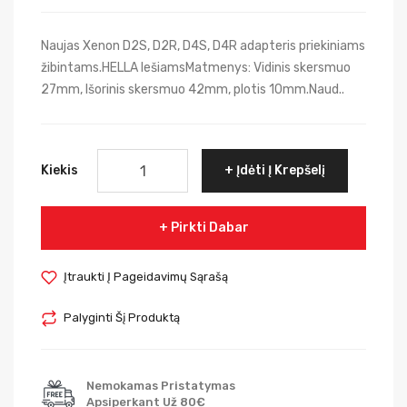
Naujas Xenon D2S, D2R, D4S, D4R adapteris priekiniams
žibintams.HELLA lešiamsMatmenys: Vidinis skersmuo
27mm, Išorinis skersmuo 42mm, plotis 10mm.Naud..
Kiekis
Įdėti Į Krepšelį
Pirkti Dabar
Įtraukti Į Pageidavimų Sąrašą
Palyginti Šį Produktą
Nemokamas Pristatymas
Apsiperkant Už 80€