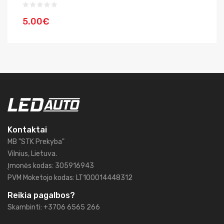
5.00€
5
Kontaktai
MB "STK Prekyba"
Vilnius, Lietuva.
Įmonės kodas: 305916943
PVM Moketojo kodas: LT100014448312
Reikia pagalbos?
Skambinti: +3706 6565 266