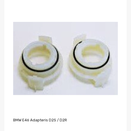
BMW E46 Adapteris D2S / D2R
LE
Au