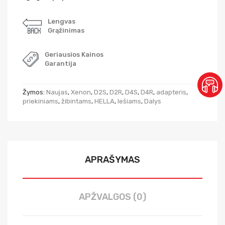
Lengvas
Grąžinimas
Geriausios Kainos
Garantija
Žymos:
Naujas
,
Xenon
,
D2S
,
D2R
,
D4S
,
D4R
,
adapteris
,
priekiniams
,
žibintams
,
HELLA
,
lešiams
,
Dalys
APRAŠYMAS
APŽVALGOS (0)