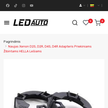
0
0
Pagrindinis
Naujas Xenon D2S, D2R, D4S, D4R Adapteris Priekiniams
Žibintams HELLA Lešiams