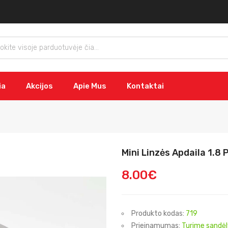
ia
Akcijos
Apie Mus
Kontaktai
Mini Linzės Apdaila 1.8 
8.00€
Produkto kodas:
719
Prieinamumas:
Turime sandėl