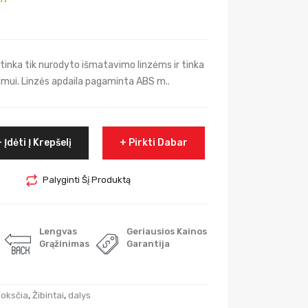
 tinka tik nurodyto išmatavimo linzėms ir tinka
nimui. Linzės apdaila pagaminta ABS m..
Įdėti Į Krepšelį
Pirkti Dabar
Palyginti Šį Produktą
Lengvas
Geriausios Kainos
Grąžinimas
Garantija
loksčia
,
Žibintai
,
dalys