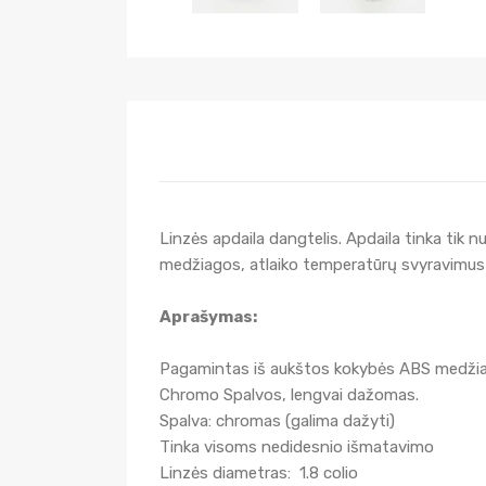
Linzės apdaila dangtelis. Apdaila tinka tik 
medžiagos, atlaiko temperatūrų svyravimus i
Aprašymas:
Pagamintas iš aukštos kokybės ABS medži
Chromo Spalvos, lengvai dažomas.
Spalva: chromas (galima dažyti)
Tinka visoms nedidesnio išmatavimo
Linzės diametras: 1.8 colio