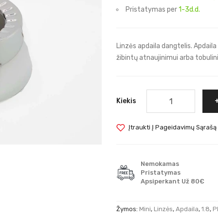
Pristatymas per
1-3d.d.
Linzės apdaila dangtelis. Apdaila
žibintų atnaujinimui arba tobuli
Kiekis
Įtraukti Į Pageidavimų Sąrašą
Nemokamas
Pristatymas
Apsiperkant Už 80€
Žymos:
Mini
,
Linzės
,
Apdaila
,
1.8
,
P