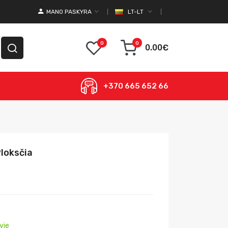
MANO PASKYRA
LT-LT
0
0
0.00€
+370 665 652 66
Ploksčia
yje