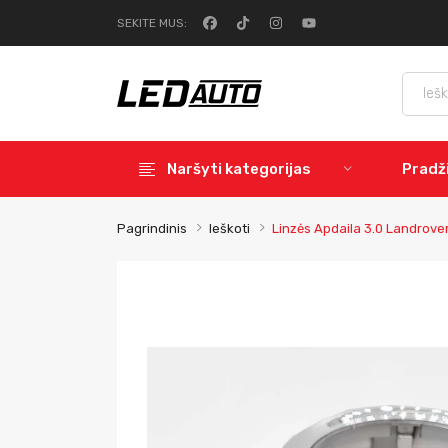
SEKITE MUS:
Naršyti kategorijas
Pradž
Pagrindinis
Ieškoti
Linzės Apdaila 3.0 Landrove