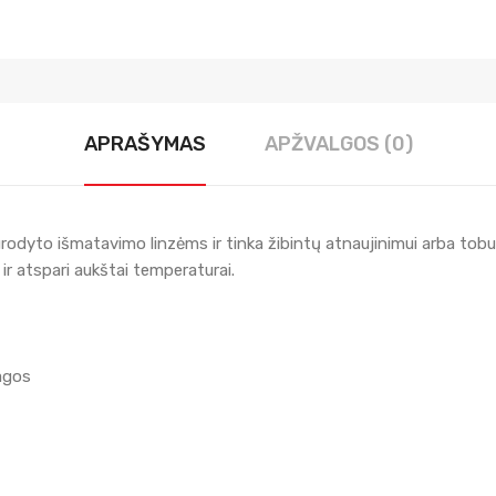
APRAŠYMAS
APŽVALGOS (0)
nurodyto išmatavimo linzėms ir tinka žibintų atnaujinimui arba tob
r atspari aukštai temperaturai.
agos