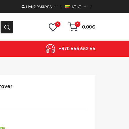
MANO PASKYRA
LT-LT
0
0
0.00€
+370 665 652 66
rover
yje