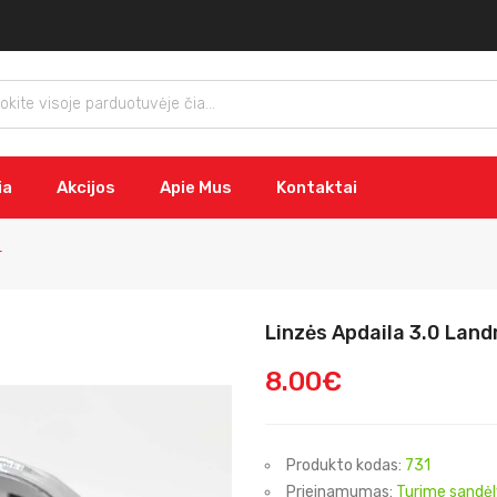
ia
Akcijos
Apie Mus
Kontaktai
r
Linzės Apdaila 3.0 Land
8.00€
Produkto kodas:
731
Prieinamumas:
Turime sandėl