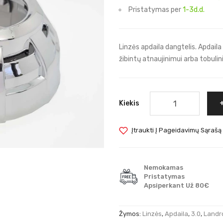
Pristatymas per
1-3d.d.
Linzės apdaila dangtelis. Apdaila
žibintų atnaujinimui arba tobuli
Kiekis
Įtraukti Į Pageidavimų Sąrašą
Nemokamas
Pristatymas
Apsiperkant Už 80€
Žymos:
Linzės
,
Apdaila
,
3.0
,
Landr