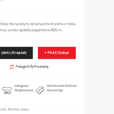
 tinka tik nurodyto išmatavimo linzėms ir tinka
nimui. Linzės apdaila pagaminta ABS m..
Įdėti Į Krepšelį
Pirkti Dabar
Palyginti Šį Produktą
Lengvas
Geriausios Kainos
Grąžinimas
Garantija
over
,
Žibintai
,
dalys