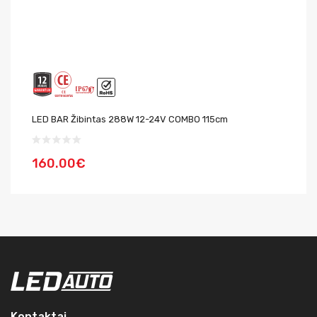
LED BAR Žibintas 288W 12-24V COMBO 115cm
LE
160.00€
1
Kontaktai