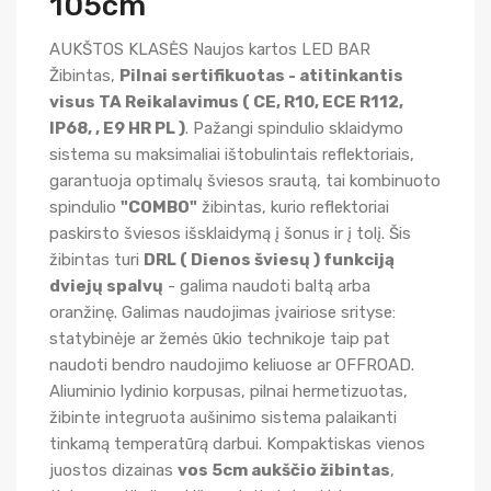
105cm
AUKŠTOS KLASĖS Naujos kartos LED BAR
Žibintas,
Pilnai sertifikuotas - atitinkantis
visus TA Reikalavimus ( CE, R10, ECE R112,
IP68, , E9 HR PL )
. Pažangi spindulio sklaidymo
sistema su maksimaliai ištobulintais reflektoriais,
garantuoja optimalų šviesos srautą, tai kombinuoto
spindulio
"COMBO"
žibintas, kurio reflektoriai
paskirsto šviesos išsklaidymą į šonus ir į tolį. Šis
žibintas turi
DRL ( Dienos šviesų ) funkciją
dviejų spalvų
- galima naudoti baltą arba
oranžinę. Galimas naudojimas įvairiose srityse:
statybinėje ar žemės ūkio technikoje taip pat
naudoti bendro naudojimo keliuose ar OFFROAD.
Aliuminio lydinio korpusas, pilnai hermetizuotas,
žibinte integruota aušinimo sistema palaikanti
tinkamą temperatūrą darbui. Kompaktiskas vienos
juostos dizainas
vos 5cm aukščio žibintas
,