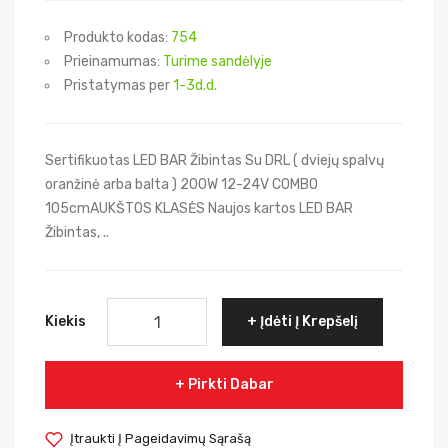
Produkto kodas:
754
Prieinamumas:
Turime sandėlyje
Pristatymas per
1-3d.d.
Sertifikuotas LED BAR Žibintas Su DRL ( dviejų spalvų
oranžinė arba balta ) 200W 12-24V COMBO
105cmAUKŠTOS KLASĖS Naujos kartos LED BAR
Žibintas, ..
Kiekis
Įdėti Į Krepšelį
Pirkti Dabar
Įtraukti Į Pageidavimų Sąrašą