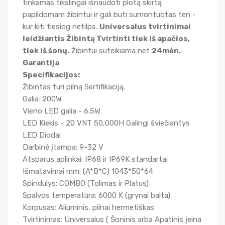
tinkamas tikslingai išnaudoti plotą skirtą
papildomam žibintui ir gali buti sumontuotas ten -
kur kiti tiesiog netilps.
Universalus tvirtinimai
leidžiantis Žibintą Tvirtinti tiek iš apačios,
tiek iš šonų.
Žibintui suteikiama net
24mėn.
Garantija
Specifikacijos:
Žibintas turi pilną Sertifikaciją.
Galia: 200W
Vieno LED galia - 6.5W
LED Kiekis - 20 VNT 50,000H Galingi šviečiantys
LED Diodai
Darbinė įtampa: 9-32 V
Atsparus aplinkai: IP68 ir IP69K standartai
Išmatavimai mm: (A*B*C) 1043*50*64
Spindulys: COMBO (Tolimas ir Platus)
Spalvos temperatūra: 6000 K (grynai balta)
Korpusas: Aliuminis, pilnai hermetiškas
Tvirtinimas: Universalus ( Šoninis arba Apatinis įeina