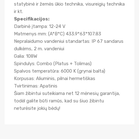
statybinė ir žemės ūkio technika, visureigių technika
ir kt.
Specifikacijos:
Darbinė įtampa: 12-24 V
Matmenys mm: (A*B*C) 433.9*63*107.83
Nepralaidumo vandeniui standartas: IP 67 sandarus
dulkėms, 2 m. vandeniui
Galia: 108W
Spindulys: Combo (Platus + Tolimas)
Spalvos temperatūra: 6000 K (grynai balta)
Korpusas: Aliuminis, pilnai hermetiškas
Tvirtinimas: Apatinis
Šiam žibintui suteikiama net 12 mėnesių garantija,
todėl galite būti ramūs, kad su šiuo žibintu
neturėsite jokių bėdų!