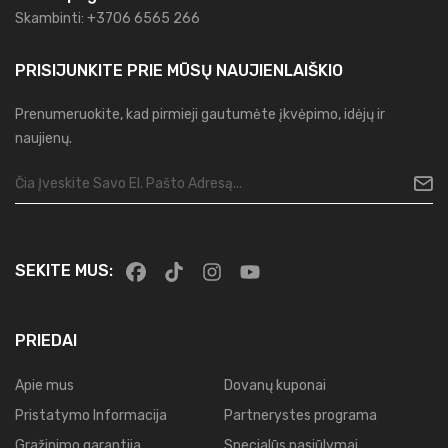
Skambinti: +3706 6565 266
PRISIJUNKITE PRIE MŪSŲ
NAUJIENLAIŠKIO
Prenumeruokite, kad pirmieji gautumėte įkvėpimo, idėjų ir
naujienų.
SEKITE MUS:
PRIEDAI
Apie mus
Dovanų kuponai
Pristatymo Informacija
Partnerystes programa
Gražinimo garantija
Specialūs pasiūlymai