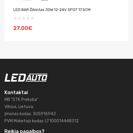
LED BAR Žibintas 30W 12-24V SPOT 17.5CM
LE
27.00€
6
Kontaktai
MB "STK Prekyba"
Vilnius, Lietuva.
Įmonės kodas: 305916943
PVM Moketojo kodas: LT100014448312
Reikia pagalbos?