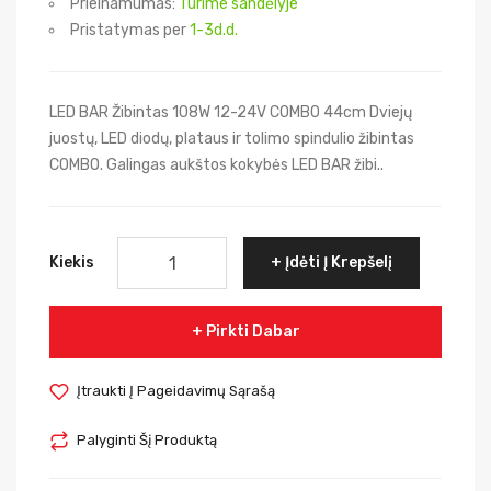
Prieinamumas:
Turime sandėlyje
Pristatymas per
1-3d.d.
LED BAR Žibintas 108W 12-24V COMBO 44cm Dviejų
juostų, LED diodų, plataus ir tolimo spindulio žibintas
COMBO. Galingas aukštos kokybės LED BAR žibi..
Kiekis
Įdėti Į Krepšelį
Pirkti Dabar
Įtraukti Į Pageidavimų Sąrašą
Palyginti Šį Produktą