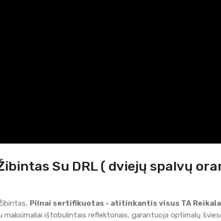
Žibintas Su DRL ( dviejų spalvų ora
ibintas,
Pilnai sertifikuotas - atitinkantis visus TA Reikala
 maksimaliai ištobulintais reflektoriais, garantuoja optimalų švie