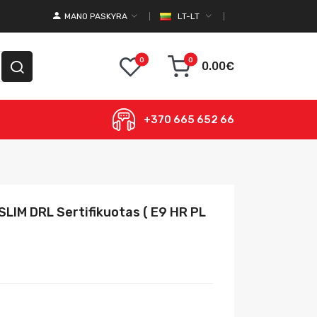
MANO PASKYRA
LT-LT
0
0
0.00€
+370 665 652 66
SLIM DRL Sertifikuotas ( E9 HR PL