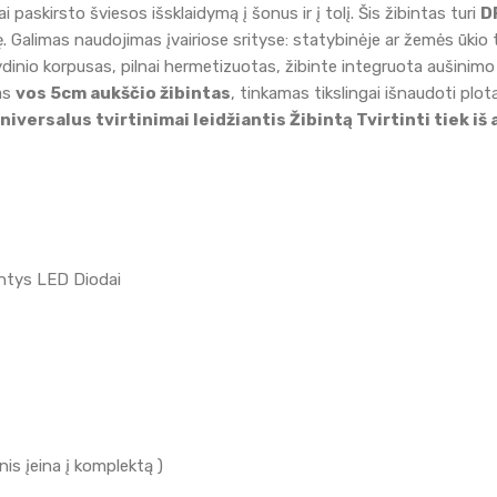
ai paskirsto šviesos išsklaidymą į šonus ir į tolį. Šis žibintas turi
D
. Galimas naudojimas įvairiose srityse: statybinėje ar žemės ūkio
dinio korpusas, pilnai hermetizuotas, žibinte integruota aušinim
as
vos 5cm aukščio žibintas
, tinkamas tikslingai išnaudoti plotą
niversalus tvirtinimai leidžiantis Žibintą Tvirtinti tiek iš 
antys LED Diodai
nis įeina į komplektą )