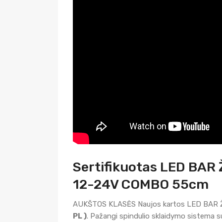
Sertifikuotas LED BAR 
12-24V COMBO 55cm
AUKŠTOS KLASĖS Naujos kartos LED BAR Ž
PL )
. Pažangi spindulio sklaidymo sistema su