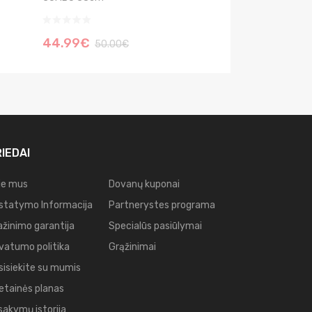
44.99€
84.99€
50.00€
100.0
IEDAI
ie mus
Dovanų kuponai
istatymo Informacija
Partnerystes programa
ažinimo garantija
Specialūs pasiūlymai
ivatumo politika
Grąžinimai
sisiekite su mumis
etainės planas
sakymų istorija