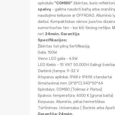
spindulio
"COMBO"
žibintas, kurio reflektori
spalvų
- galima naudoti baltą arba oranžinę
naudojimo keliuose ar OFFROAD. Aliuminio ly
darbui. Kompaktiskas vienos juostos dizain
sumontuotas ten - kur kiti tiesiog netilps.
U
net
24mėn. Garantija
Specifikacijos:
Žibintas turi pilną Sertifikaciją.
Galia: 100W
Vieno LED galia - 6.5W
LED Kiekis - 10 VNT 50,000H Galingi švieči
Darbinė įtampa: 9-32 V
Atsparus aplinkai: IP68 ir IP69K standartai
Išmatavimai mm: (A*B*C) 543*50*64
Spindulys: COMBO (Tolimas ir Platus)
Spalvos temperatūra: 6000 K (grynai balta)
Korpusas: Aliuminis, pilnai hermetiškas
Tvirtinimas: Universalus ( Šoninis arba Apati
Garantija: 24mėn.