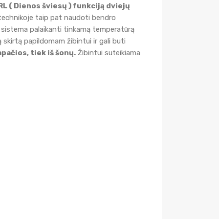
RL ( Dienos šviesų ) funkciją dviejų
 technikoje taip pat naudoti bendro
o sistema palaikanti tinkamą temperatūrą
 skirtą papildomam žibintui ir gali buti
apačios, tiek iš šonų.
Žibintui suteikiama