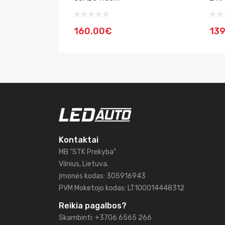
160.00€
13
Kontaktai
MB "STK Prekyba"
Vilnius, Lietuva.
Įmonės kodas: 305916943
PVM Moketojo kodas: LT100014448312
Reikia pagalbos?
Skambinti: +3706 6565 266