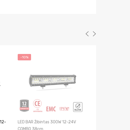
-10%
-15%
 12-
LED BAR Žibintas 300W 12-24V
LED BAR Žibintas
COMBO 38cm
COMBO 72cm