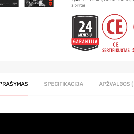
žibintai
PRAŠYMAS
SPECIFIKACIJA
APŽVALGOS (