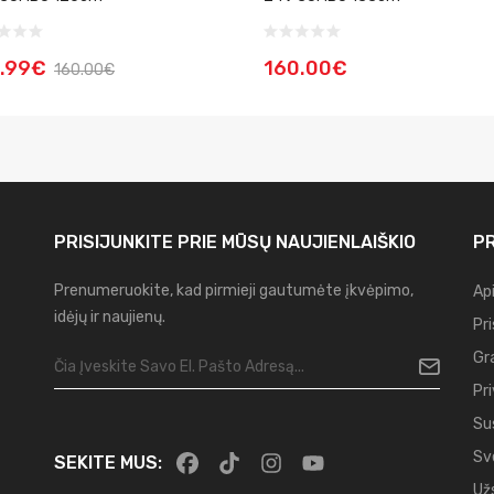
9.99€
160.00€
160.00€
PRISIJUNKITE PRIE MŪSŲ
NAUJIENLAIŠKIO
PR
Prenumeruokite, kad pirmieji gautumėte įkvėpimo,
Ap
idėjų ir naujienų.
Pr
Gr
Pr
Su
Sv
SEKITE MUS:
Už