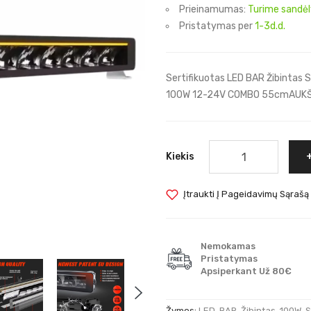
Prieinamumas:
Turime sandėl
Pristatymas per
1-3d.d.
Sertifikuotas LED BAR Žibintas Su
100W 12-24V COMBO 55cmAUKŠTOS
Kiekis
Įtraukti Į Pageidavimų Sąrašą
Nemokamas
Pristatymas
Apsiperkant Už 80€
Žymos:
LED
,
BAR
,
Žibintas
,
100W
,
S