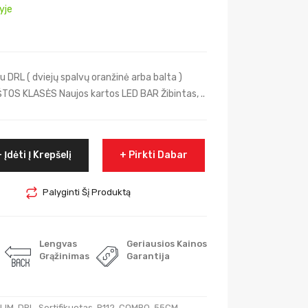
yje
 DRL ( dviejų spalvų oranžinė arba balta )
 KLASĖS Naujos kartos LED BAR Žibintas, ..
Įdėti Į Krepšelį
Pirkti Dabar
Palyginti Šį Produktą
Lengvas
Geriausios Kainos
Grąžinimas
Garantija
LIM
,
DRL
,
Sertifikuotas
,
R112
,
COMBO
,
55CM
,