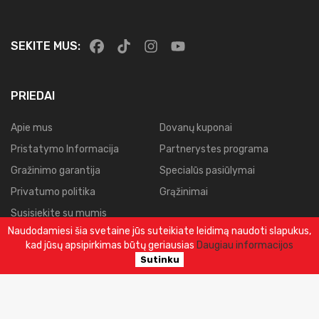
SEKITE MUS:
PRIEDAI
Apie mus
Dovanų kuponai
Pristatymo Informacija
Partnerystes programa
Gražinimo garantija
Specialūs pasiūlymai
Privatumo politika
Grąžinimai
Susisiekite su mumis
Naudodamiesi šia svetaine jūs suteikiate leidimą naudoti slapukus,
Svetainės planas
kad jūsų apsipirkimas būtų geriausias
Daugiau informacijos
Užsakymų istorija
Sutinku