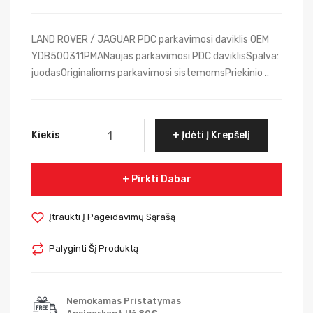
LAND ROVER / JAGUAR PDC parkavimosi daviklis OEM
YDB500311PMANaujas parkavimosi PDC daviklisSpalva:
juodasOriginalioms parkavimosi sistemomsPriekinio ..
Kiekis
Įdėti Į Krepšelį
Pirkti Dabar
Įtraukti Į Pageidavimų Sąrašą
Palyginti Šį Produktą
Nemokamas Pristatymas