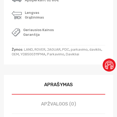
Apsiperkant Už 80€
Lengvas
Grąžinimas
Geriausios Kainos
Garantija
Žymos:
LAND
,
ROVER
,
JAGUAR
,
PDC
,
parkavimo
,
daviklis
,
OEM
,
YDB500311PMA
,
Parkavimo
,
Davikliai
APRAŠYMAS
APŽVALGOS (0)