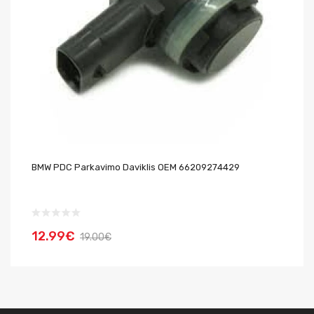
BMW PDC Parkavimo Daviklis OEM 66209274429
Me
A2
12.99€
1
19.00€