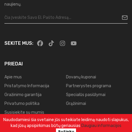
naujienų.
SEKITE MUS:
PRIEDAI
Apie mus
Dovanų kuponai
Pristatymo Informacija
Partnerystes programa
Gražinimo garantija
Specialūs pasiūlymai
Privatumo politika
Grąžinimai
Susisiekite su mumis
Naudodamiesi šia svetaine jūs suteikiate leidimą naudoti slapukus,
Svetainės planas
kad jūsų apsipirkimas būtų geriausias
Daugiau informacijos
Užsakymų istorija
Sutinku