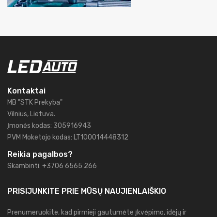
Kontaktai
MB "STK Prekyba"
Vilnius, Lietuva.
Įmonės kodas: 305916943
PVM Moketojo kodas: LT100014448312
Reikia pagalbos?
Skambinti: +3706 6565 266
PRISIJUNKITE PRIE MŪSŲ
NAUJIENLAIŠKIO
Prenumeruokite, kad pirmieji gautumėte įkvėpimo, idėjų ir