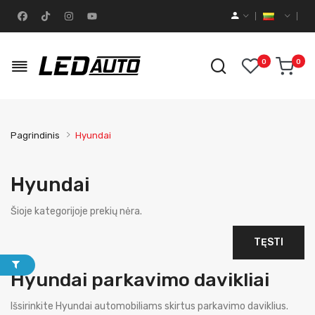
0
0
Pagrindinis
Hyundai
Hyundai
Šioje kategorijoje prekių nėra.
TĘSTI
Hyundai parkavimo davikliai
Išsirinkite Hyundai automobiliams skirtus parkavimo daviklius.