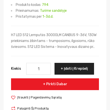
Produkto kodas:
794
Prieinamumas:
Turime sandėlyje
Pristatymas per
1-3d.d.
H7 LED S12 Lemputės 30000LM CANBUS 9-36V, 130W
priekiniams žibintams - trumposioms, ilgosioms, rūko
šviesoms. S12 LED Sistema - Inovatyvaus dizaino pr..
Kiekis
Įdėti Į Krepšelį
Pirkti Dabar
Įtraukti Į Pageidavimų Sąrašą
Palyginti Šį Produktą