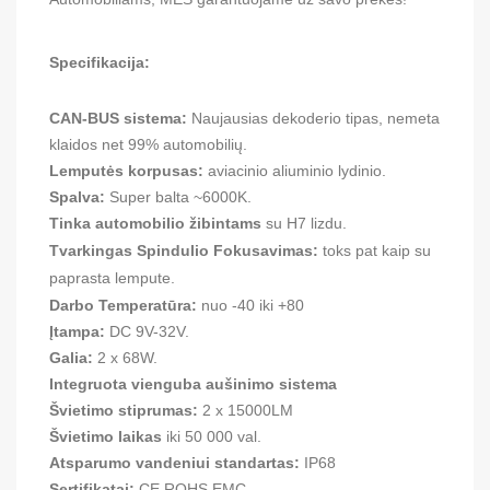
Specifikacija:
CAN-BUS sistema:
Naujausias dekoderio tipas, nemeta
klaidos net 99% automobilių.
Lemputės korpusas:
aviacinio aliuminio lydinio.
Spalva:
Super balta ~6000K.
Tinka automobilio žibintams
su H7 lizdu.
Tvarkingas Spindulio Fokusavimas:
toks pat kaip su
paprasta lempute.
Darbo Temperatūra:
nuo -40 iki +80
Įtampa:
DC 9V-32V.
Galia:
2 x 68W.
Integruota vienguba aušinimo sistema
Švietimo stiprumas:
2 x 15000LM
Švietimo laikas
iki 50 000 val.
Atsparumo vandeniui standartas:
IP68
Sertifikatai:
CE ROHS EMC