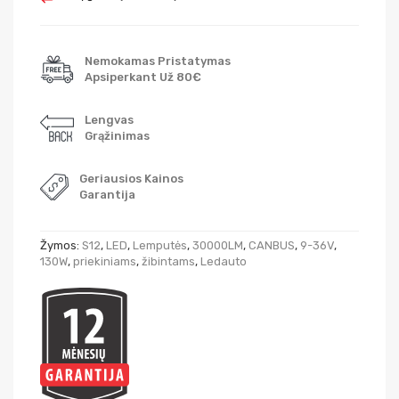
Nemokamas Pristatymas
Apsiperkant Už 80€
Lengvas
Grąžinimas
Geriausios Kainos
Garantija
Žymos:
S12
,
LED
,
Lemputės
,
30000LM
,
CANBUS
,
9-36V
,
130W
,
priekiniams
,
žibintams
,
Ledauto