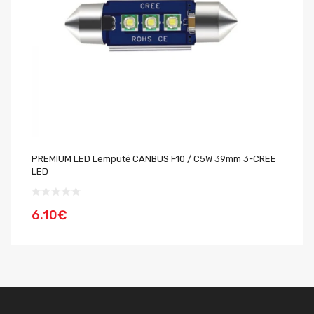
PREMIUM LED Lemputė CANBUS F10 / C5W 39mm 3-CREE
LE
LED
6.10€
1