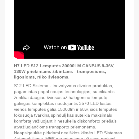
H7 LED S12 Lemputės 30000LM CANBUS 9-36V,
130W priekiniams žibintams
- trumposioms,
ilgosioms, rūko šviesoms.
S12 LED Sistema - Inovatyvaus dizaino produktas,
pagamintas pagal naujas technologijas, suteikiantis
ženkliai daugiau šviesos už halogeninę lemputę,
galingas komplektas naudojantis 3570 LED lustus,
vienos lemputės galia 15000lm ir 68w, šios lemputės
fokusuoja tvarkiną spindulį kas suteikia maksimalu
komfortą važiuojant ir nesukelia diskomforto priešais
atvažiuojančioms transporto priemonėms.
Neapsigaukite pirkdami neaiškios kilmės LED Sistemas
Automobiliams, MES garantuojame už savo prekes!