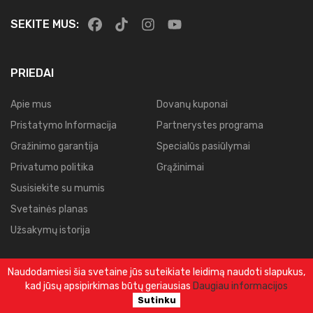
SEKITE MUS:
PRIEDAI
Apie mus
Dovanų kuponai
Pristatymo Informacija
Partnerystes programa
Gražinimo garantija
Specialūs pasiūlymai
Privatumo politika
Grąžinimai
Susisiekite su mumis
Svetainės planas
Užsakymų istorija
Naudodamiesi šia svetaine jūs suteikiate leidimą naudoti slapukus,
kad jūsų apsipirkimas būtų geriausias
Daugiau informacijos
© 2025.
Visos Teisės Saugomos.
Sutinku