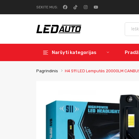
SEKITE MUS:
Naršyti kategorijas
Pradž
Pagrindinis
H4 S11 LED Lemputės 20000LM CANBUS 