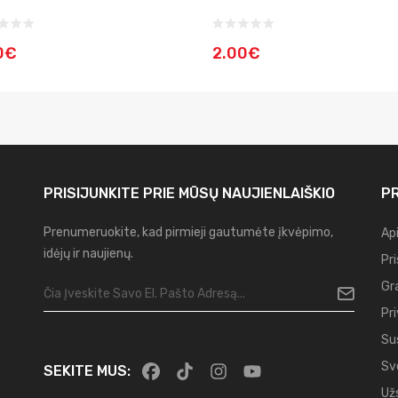
0€
2.00€
PRISIJUNKITE PRIE MŪSŲ
NAUJIENLAIŠKIO
PR
Prenumeruokite, kad pirmieji gautumėte įkvėpimo,
Ap
idėjų ir naujienų.
Pr
Gr
Pr
Su
Sv
SEKITE MUS:
Už