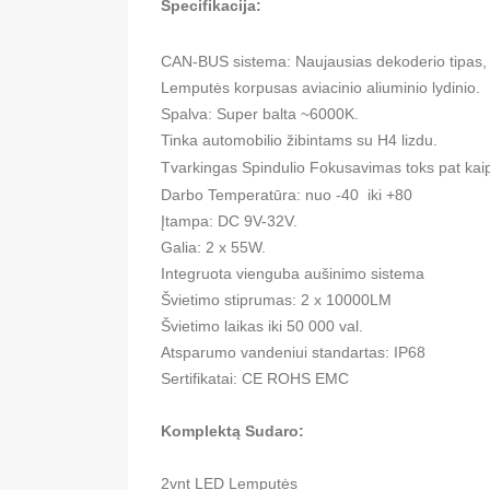
Specifikacija:
CAN-BUS sistema: Naujausias dekoderio tipas, 
Lemputės korpusas aviacinio aliuminio lydinio.
Spalva: Super balta ~6000K.
Tinka automobilio žibintams su H4 lizdu.
Tvarkingas Spindulio Fokusavimas toks pat kai
Darbo Temperatūra: nuo -40 iki +80
Įtampa: DC 9V-32V.
Galia: 2 x 55W.
Integruota vienguba aušinimo sistema
Švietimo stiprumas: 2 x 10000LM
Švietimo laikas iki 50 000 val.
Atsparumo vandeniui standartas: IP68
Sertifikatai: CE ROHS EMC
Komplektą Sudaro:
2vnt LED Lemputės