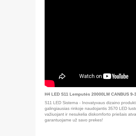
H4 LED S11 Lemputės 20000LM CANBUS 9-36
S11 LED Sistema - Inovatyvaus dizaino produkta
galingiausias rinkoje naudojantis 3570 LED lust
važiuojant ir nesukelia diskomforto priešais 
garantuojame už savo prekes!