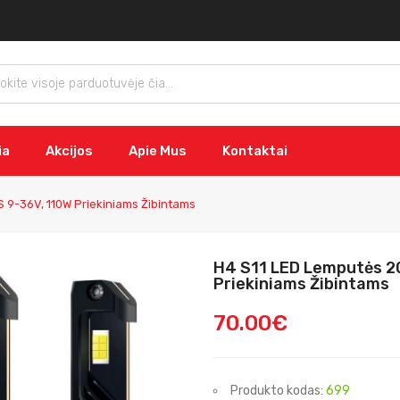
ia
Akcijos
Apie Mus
Kontaktai
9-36V, 110W Priekiniams Žibintams
H4 S11 LED Lemputės 
Priekiniams Žibintams
70.00€
Produkto kodas:
699