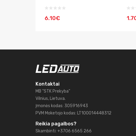
6.10€
1.7
Kontaktai
MB "STK Prekyba"
Vilnius, Lietuva.
Įmonės kodas: 305916943
PVM Moketojo kodas: LT100014448312
Reikia pagalbos?
Skambinti: +3706 6565 266