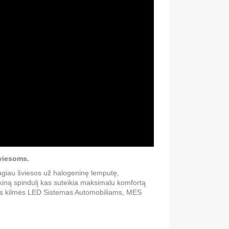
viesoms.
augiau šviesos už halogeninę lemputę,
kiną spindulį kas suteikia maksimalu komfortą
kios kilmės LED Sistemas Automobiliams, MES