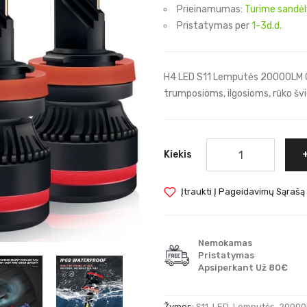
Prieinamumas:
Turime sandėl
Pristatymas per
1-3d.d.
H4 LED S11 Lemputės 20000LM C
trumposioms, ilgosioms, rūko šv
Kiekis
Įtraukti Į Pageidavimų Sąrašą
Nemokamas
Pristatymas
Apsiperkant Už 80€
Žymos:
S11
,
LED
,
Lemputės
,
20000