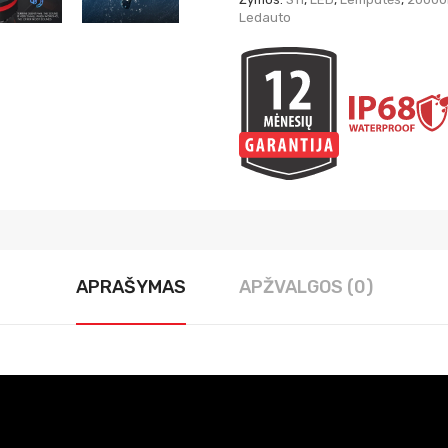
Ledauto
APRAŠYMAS
APŽVALGOS (0)