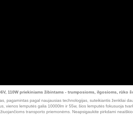
V, 110W priekiniams žibintams
- trumposioms, ilgosioms, rūko š
s, pagamintas pagal naujausias technologijas, suteikiantis ženkliai d
us, vienos lemputės galia 10000lm ir 55w, šios lemputės fokusuoja tvar
atvažiuojančioms transporto priemonėms. Neapsigaukite pirkdami neaiš