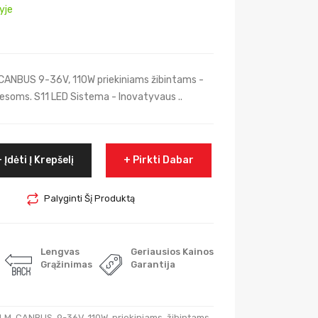
yje
ANBUS 9-36V, 110W priekiniams žibintams -
iesoms. S11 LED Sistema - Inovatyvaus ..
Įdėti Į Krepšelį
Pirkti Dabar
Palyginti Šį Produktą
Lengvas
Geriausios Kainos
Grąžinimas
Garantija
LM
,
CANBUS
,
9-36V
,
110W
,
priekiniams
,
žibintams
,