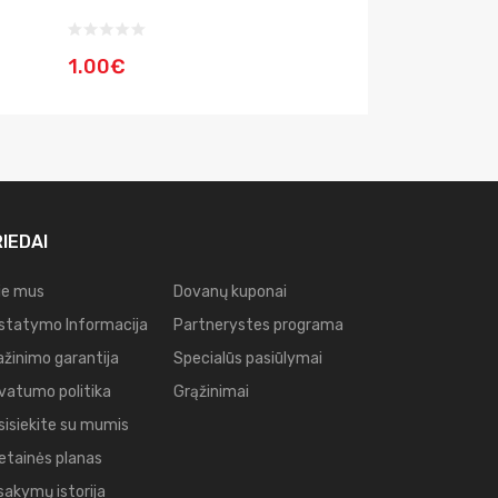
1.00€
11.00€
IEDAI
ie mus
Dovanų kuponai
istatymo Informacija
Partnerystes programa
ažinimo garantija
Specialūs pasiūlymai
ivatumo politika
Grąžinimai
sisiekite su mumis
etainės planas
sakymų istorija