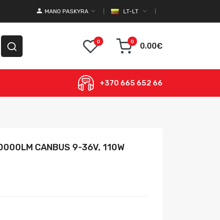
MANO PASKYRA
LT-LT
0
0
0.00€
+370 665 652 66
20000LM CANBUS 9-36V, 110W