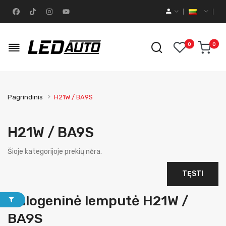
0
0
Pagrindinis
H21W / BA9S
H21W / BA9S
Šioje kategorijoje prekių nėra.
TĘSTI
Halogeninė lemputė H21W /
BA9S