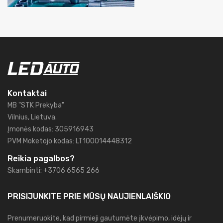
Kontaktai
MB "STK Prekyba"
Vilnius, Lietuva.
Įmonės kodas: 305916943
PVM Moketojo kodas: LT100014448312
Reikia pagalbos?
Skambinti: +3706 6565 266
PRISIJUNKITE PRIE MŪSŲ
NAUJIENLAIŠKIO
Prenumeruokite, kad pirmieji gautumėte įkvėpimo, idėjų ir