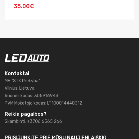
35.00€
4
Kontaktai
MB "STK Prekyba"
Vilnius, Lietuva.
Įmonės kodas: 305916943
PVM Moketojo kodas: LT100014448312
Reikia pagalbos?
Skambinti: +3706 6565 266
PRISIJUNKITE PRIE MŪSŲ
NAUJIENLAIŠKIO