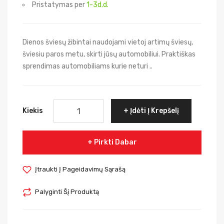
Pristatymas per
1-3d.d.
Dienos šviesų žibintai naudojami vietoj artimų šviesų,
šviesiu paros metu, skirti jūsų automobiliui. Praktiškas
sprendimas automobiliams kurie neturi ..
Kiekis
Įdėti Į Krepšelį
Pirkti Dabar
Įtraukti Į Pageidavimų Sąrašą
Palyginti Šį Produktą