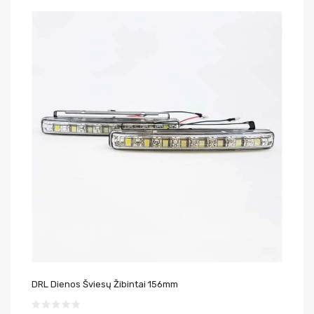
DRL Dienos Šviesų Žibintai 156mm
DR