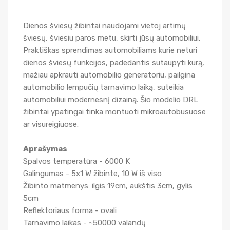
Dienos šviesų žibintai naudojami vietoj artimų
šviesų, šviesiu paros metu, skirti jūsų automobiliui.
Praktiškas sprendimas automobiliams kurie neturi
dienos šviesų funkcijos, padedantis sutaupyti kurą,
mažiau apkrauti automobilio generatoriu, pailgina
automobilio lempučių tarnavimo laiką, suteikia
automobiliui modernesnį dizainą. Šio modelio DRL
žibintai ypatingai tinka montuoti mikroautobusuose
ar visureigiuose.
Aprašymas
Spalvos temperatūra - 6000 K
Galingumas - 5x1 W žibinte, 10 W iš viso
Žibinto matmenys: ilgis 19cm, aukštis 3cm, gylis
5cm
Reflektoriaus forma - ovali
Tarnavimo laikas - ~50000 valandų