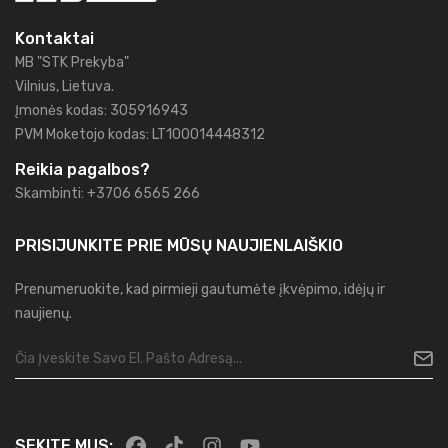
Kontaktai
MB "STK Prekyba"
Vilnius, Lietuva.
Įmonės kodas: 305916943
PVM Moketojo kodas: LT100014448312
Reikia pagalbos?
Skambinti: +3706 6565 266
PRISIJUNKITE PRIE MŪSŲ
NAUJIENLAIŠKIO
Prenumeruokite, kad pirmieji gautumėte įkvėpimo, idėjų ir
naujienų.
SEKITE MUS: