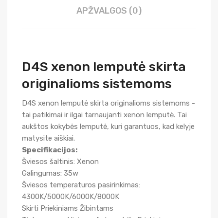
APŽVALGOS (0)
D4S xenon lemputė skirta
originalioms sistemoms
D4S xenon lemputė skirta originalioms sistemoms -
tai patikimai ir ilgai tarnaujanti xenon lemputė. Tai
aukštos kokybės lemputė, kuri garantuos, kad kelyje
matysite aiškiai.
Specifikacijos:
Šviesos šaltinis: Xenon
Galingumas: 35w
Šviesos temperaturos pasirinkimas:
4300K/5000K/6000K/8000K
Skirti Priekiniams Žibintams