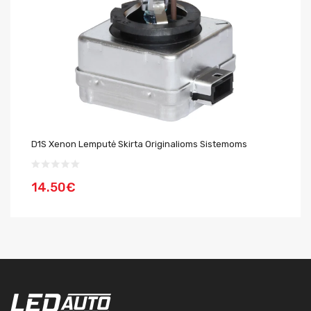
D1S Xenon Lemputė Skirta Originalioms Sistemoms
H1
14.50€
5