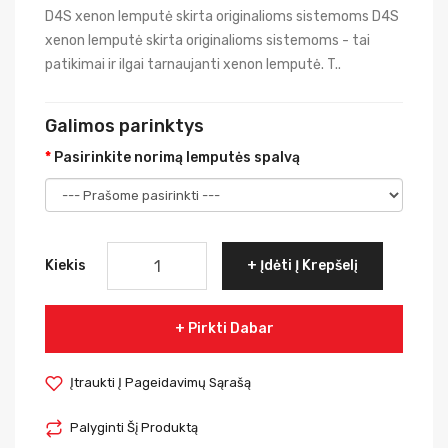
D4S xenon lemputė skirta originalioms sistemoms D4S
xenon lemputė skirta originalioms sistemoms - tai
patikimai ir ilgai tarnaujanti xenon lemputė. T..
Galimos parinktys
Pasirinkite norimą lemputės spalvą
Kiekis
Įdėti Į Krepšelį
Pirkti Dabar
Įtraukti Į Pageidavimų Sąrašą
Palyginti Šį Produktą