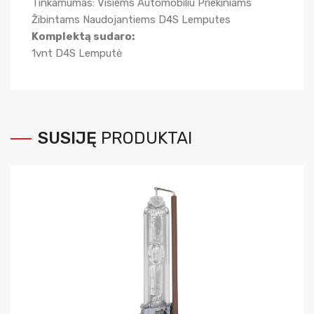
Tinkamumas: Visiems Automobiliu Priekiniams
Žibintams Naudojantiems D4S Lemputes
Komplektą sudaro:
1vnt D4S Lemputė
SUSIJĘ
PRODUKTAI