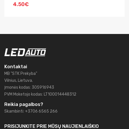
4.50€
6
Kontaktai
MB "STK Prekyba"
Vilnius, Lietuva.
Įmonės kodas: 305916943
PVM Moketojo kodas: LT100014448312
Reikia pagalbos?
Skambinti: +3706 6565 266
PRISIJUNKITE PRIE MŪSŲ
NAUJIENLAIŠKIO