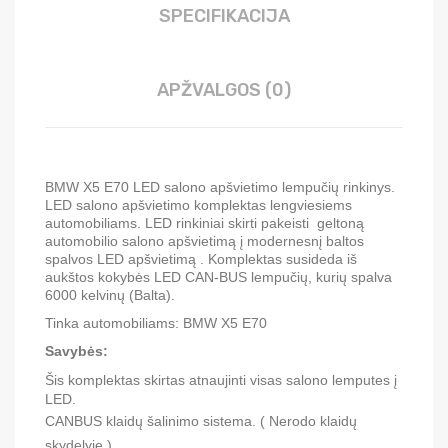
SPECIFIKACIJA
APŽVALGOS (0)
BMW X5 E70
LED salono apšvietimo lempučių rinkinys.
LED salono apšvietimo komplektas lengviesiems
automobiliams. LED rinkiniai skirti pakeisti geltoną
automobilio salono apšvietimą į modernesnį baltos
spalvos LED apšvietimą . Komplektas susideda iš
aukštos kokybės LED CAN-BUS lempučių, kurių spalva
6000 kelvinų (Balta).
Tinka automobiliams:
BMW X5 E70
Savybės:
Šis komplektas skirtas atnaujinti visas salono lemputes į
LED.
CANBUS klaidų šalinimo sistema. ( Nerodo klaidų
skydelyje ).