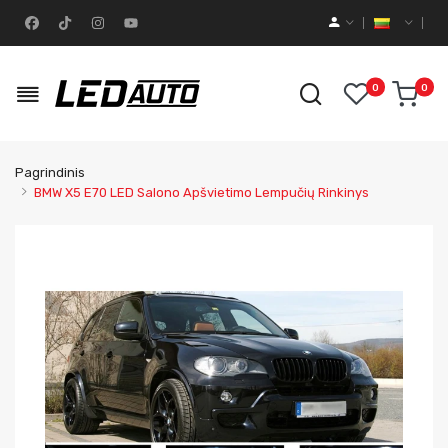
0
0
Pagrindinis
BMW X5 E70 LED Salono Apšvietimo Lempučių Rinkinys