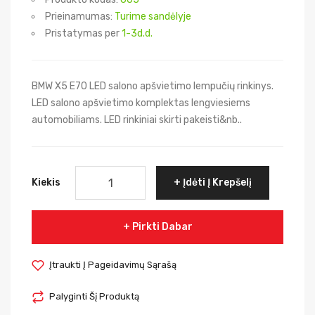
Prieinamumas:
Turime sandėlyje
Pristatymas per
1-3d.d.
BMW X5 E70 LED salono apšvietimo lempučių rinkinys.
LED salono apšvietimo komplektas lengviesiems
automobiliams. LED rinkiniai skirti pakeisti&nb..
Kiekis
Įdėti Į Krepšelį
Pirkti Dabar
Įtraukti Į Pageidavimų Sąrašą
Palyginti Šį Produktą