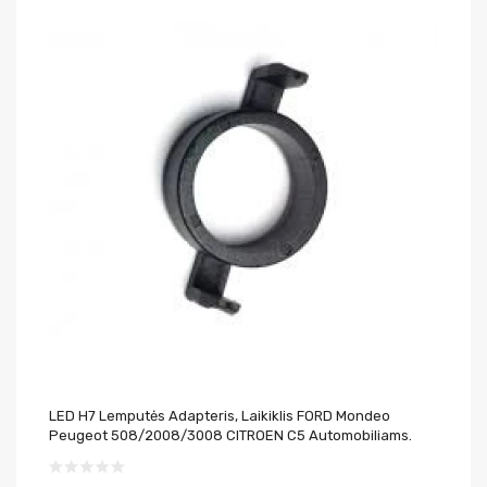
LED H7 Lemputės Adapteris, Laikiklis FORD Mondeo
BM
Peugeot 508/2008/3008 CITROEN C5 Automobiliams.
37