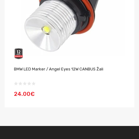
BMW LED Marker / Angel Eyes 12W CANBUS Žali
BM
C
24.00€
5