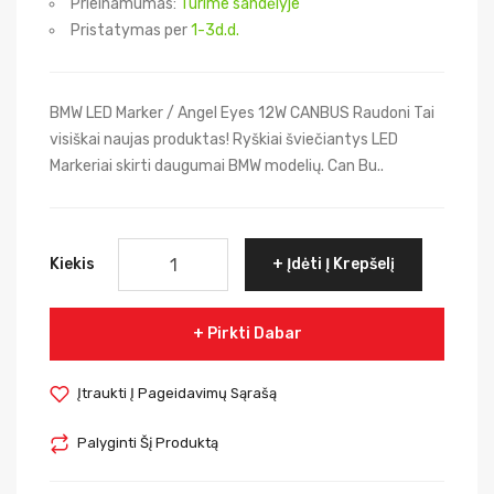
Prieinamumas:
Turime sandėlyje
Pristatymas per
1-3d.d.
BMW LED Marker / Angel Eyes 12W CANBUS Raudoni Tai
visiškai naujas produktas! Ryškiai šviečiantys LED
Markeriai skirti daugumai BMW modelių. Can Bu..
Kiekis
Įdėti Į Krepšelį
Pirkti Dabar
Įtraukti Į Pageidavimų Sąrašą
Palyginti Šį Produktą