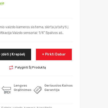
yje
io vaizdo kameros sistema, skirta įstatyti į
kacija:Vaizdo sensoriai: 1/4" Spalvos aš..
Įdėti Į Krepšelį
Pirkti Dabar
Palyginti Šį Produktą
Lengvas
Geriausios Kainos
Grąžinimas
Garantija
,
Galinio
,
vaizdo
,
kamera
,
bagažinės
,