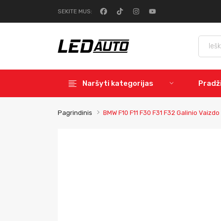
SEKITE MUS:
Naršyti kategorijas
Pradž
Pagrindinis
BMW F10 F11 F30 F31 F32 Galinio Vaiz