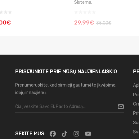
Sistema.
.00€
29.99€
35.00€
PRISIJUNKITE PRIE MŪSŲ
NAUJIENLAIŠKIO
PR
Prenumeruokite, kad pirmieji gautumėte įkvėpimo,
Ap
idėjų ir naujienų.
Pr
Gr
Pr
Su
Sv
SEKITE MUS: