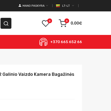
MANO PASKYRA
LT-LT
0
0
0.00€
+370 665 652 66
2 Galinio Vaizdo Kamera Bagažinės