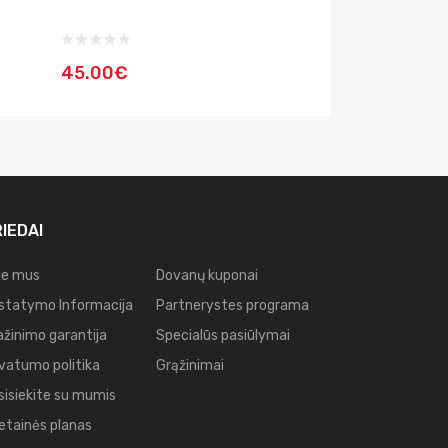
45.00€
IEDAI
ie mus
Dovanų kuponai
istatymo Informacija
Partnerystes programa
ažinimo garantija
Specialūs pasiūlymai
ivatumo politika
Grąžinimai
sisiekite su mumis
etainės planas