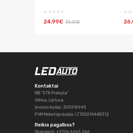
24.99€
26
35.00€
Kontaktai
MB "STK Prekyba"
Vilnius, Lietuva.
Įmonės kodas: 305916943
PVM Moketojo kodas: LT100014448312
Reikia pagalbos?
Skambinti: +3706 6565 266