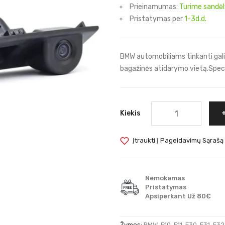
Prieinamumas:
Turime sandėl
Pristatymas per
1-3d.d.
BMW automobiliams tinkanti galin
bagažinės atidarymo vietą.Specifi
Kiekis
Įtraukti Į Pageidavimų Sąrašą
Nemokamas
Pristatymas
Apsiperkant Už 80€
Žymos:
BMW
,
F10
,
F11
,
F30
,
F31
,
F32