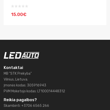
15.00€
1
Kontaktai
MB "STK Prekyba"
Vilnius, Lietuva.
Įmonės kodas: 305916943
PVM Moketojo kodas: LT100014448312
Reikia pagalbos?
Skambinti: +3706 6565 266