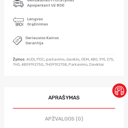
Nemokamas Pristatymas
Apsiperkant Už 80€
Lengvas
Grąžinimas
Geriausios Kainos
Garantija
Žymos:
AUDI
,
PDC
,
parkavimo
,
daviklis
,
OEM
,
4B0
,
919
,
275
,
7H0
,
4B0919275G
,
7H0919275B
,
Parkavimo
,
Davikliai
APRAŠYMAS
APŽVALGOS (0)