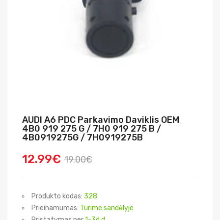
AUDI A6 PDC Parkavimo Daviklis OEM
4B0 919 275 G / 7H0 919 275 B /
4B0919275G / 7H0919275B
12.99€
19.00€
Produkto kodas:
328
Prieinamumas:
Turime sandėlyje
Pristatymas per
1-3d.d.