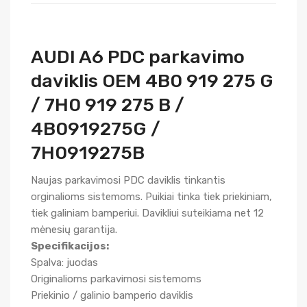
AUDI A6 PDC parkavimo
daviklis OEM 4B0 919 275 G
/ 7H0 919 275 B /
4B0919275G /
7H0919275B
Naujas parkavimosi PDC daviklis tinkantis
orginalioms sistemoms. Puikiai tinka tiek priekiniam,
tiek galiniam bamperiui. Davikliui suteikiama net 12
mėnesių garantija.
Specifikacijos:
Spalva: juodas
Originalioms parkavimosi sistemoms
Priekinio / galinio bamperio daviklis