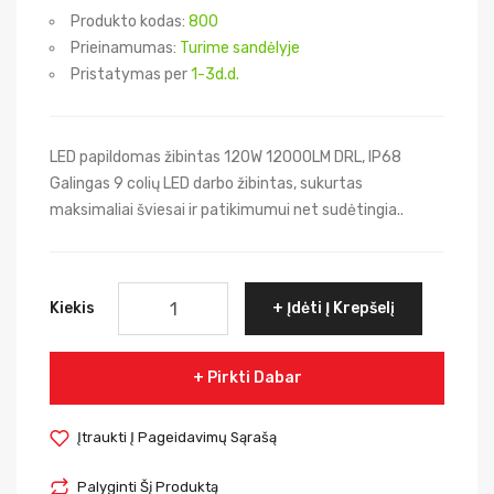
Produkto kodas:
800
Prieinamumas:
Turime sandėlyje
Pristatymas per
1-3d.d.
LED papildomas žibintas 120W 12000LM DRL, IP68
Galingas 9 colių LED darbo žibintas, sukurtas
maksimaliai šviesai ir patikimumui net sudėtingia..
Kiekis
Įdėti Į Krepšelį
Pirkti Dabar
Įtraukti Į Pageidavimų Sąrašą
Palyginti Šį Produktą