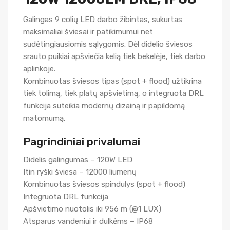
Galingas 9 colių LED darbo žibintas, sukurtas
maksimaliai šviesai ir patikimumui net
sudėtingiausiomis sąlygomis. Dėl didelio šviesos
srauto puikiai apšviečia kelią tiek bekelėje, tiek darbo
aplinkoje.
Kombinuotas šviesos tipas (spot + flood) užtikrina
tiek tolimą, tiek platų apšvietimą, o integruota DRL
funkcija suteikia modernų dizainą ir papildomą
matomumą.
Pagrindiniai privalumai
Didelis galingumas – 120W LED
Itin ryški šviesa – 12000 liumenų
Kombinuotas šviesos spindulys (spot + flood)
Integruota DRL funkcija
Apšvietimo nuotolis iki 956 m (@1 LUX)
Atsparus vandeniui ir dulkėms – IP68