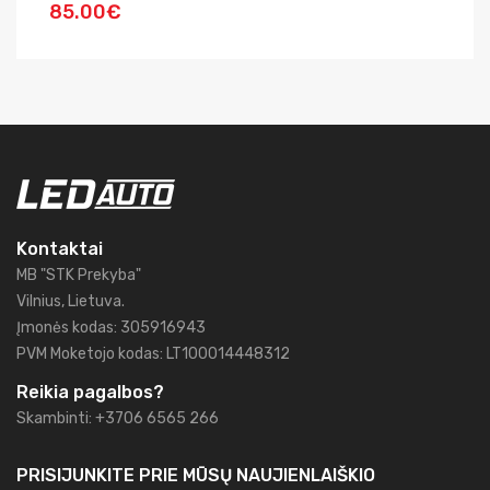
85.00€
1
Kontaktai
MB "STK Prekyba"
Vilnius, Lietuva.
Įmonės kodas: 305916943
PVM Moketojo kodas: LT100014448312
Reikia pagalbos?
Skambinti: +3706 6565 266
PRISIJUNKITE PRIE MŪSŲ
NAUJIENLAIŠKIO