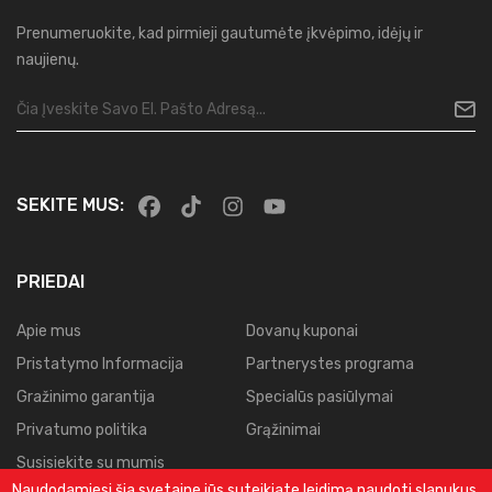
Prenumeruokite, kad pirmieji gautumėte įkvėpimo, idėjų ir
naujienų.
SEKITE MUS:
PRIEDAI
Apie mus
Dovanų kuponai
Pristatymo Informacija
Partnerystes programa
Gražinimo garantija
Specialūs pasiūlymai
Privatumo politika
Grąžinimai
Susisiekite su mumis
Naudodamiesi šia svetaine jūs suteikiate leidimą naudoti slapukus,