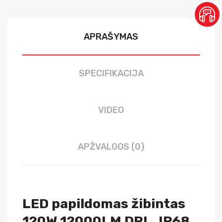
APRAŠYMAS
SPECIFIKACIJA
VIDEO
APŽVALGOS (0)
LED papildomas žibintas
120W 12000LM
DRL, IP68