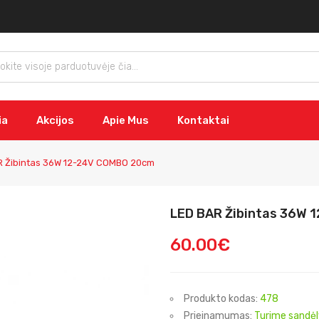
ia
Akcijos
Apie Mus
Kontaktai
R Žibintas 36W 12-24V COMBO 20cm
LED BAR Žibintas 36W 
60.00€
Produkto kodas:
478
Prieinamumas:
Turime sandėl