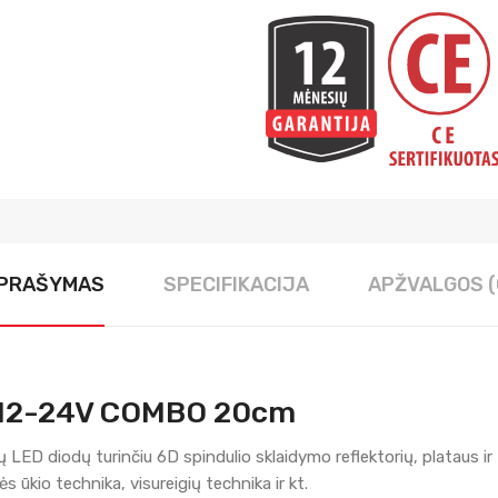
PRAŠYMAS
SPECIFIKACIJA
APŽVALGOS (
 12-24V COMBO 20cm
 LED diodų turinčiu 6D spindulio sklaidymo reflektorių, plataus i
s ūkio technika, visureigių technika ir kt.