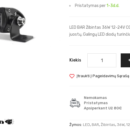
Pristatymas per
1-3d.d.
LED BAR Žibintas 36W 12-24V C
juostų, Galingų LED diodų turinčiu
Kiekis
Įtraukti Į Pageidavimų Sąrašą
Nemokamas
Pristatymas
Apsiperkant Už 80€
Žymos:
LED
,
BAR
,
Žibintas
,
36W
,
1