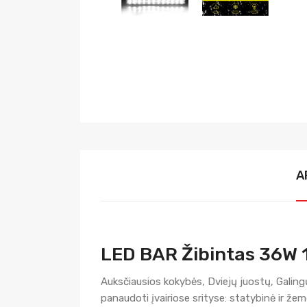
A
LED BAR Žibintas 36W
Auksčiausios kokybės, Dviejų juostų, Galingų
panaudoti įvairiose srityse: statybinė ir žemė