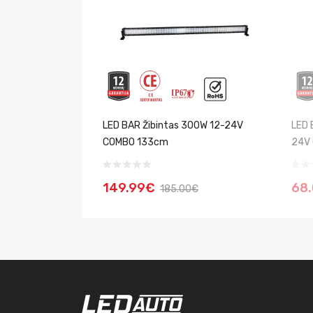
LED BAR Žibintas 300W 12-24V
LED 
COMBO 133cm
24V
149.99€
68
185.00€