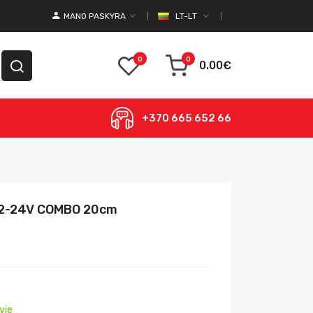
MANO PASKYRA
LT-LT
0
0
0.00€
+370 665 652 66
12-24V COMBO 20cm
yje