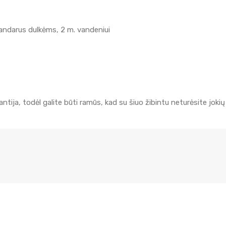
andarus dulkėms, 2 m. vandeniui
tija, todėl galite būti ramūs, kad su šiuo žibintu neturėsite jokių