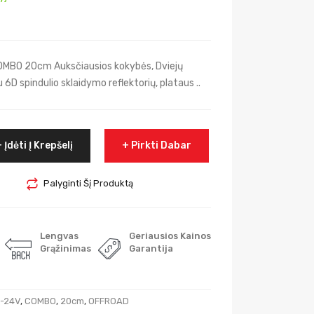
OMBO 20cm Auksčiausios kokybės, Dviejų
 6D spindulio sklaidymo reflektorių, plataus ..
Įdėti Į Krepšelį
Pirkti Dabar
Palyginti Šį Produktą
Lengvas
Geriausios Kainos
Grąžinimas
Garantija
2-24V
,
COMBO
,
20cm
,
OFFROAD