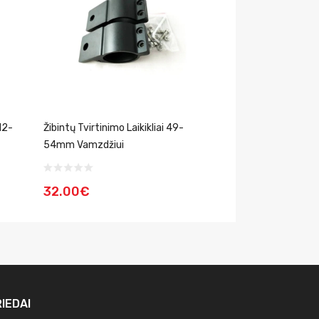
12-
Žibintų Tvirtinimo Laikikliai 49-
Žibintų Tvirtinimo 
54mm Vamzdžiui
45mm Vamzdžiui
32.00€
22.00€
IEDAI