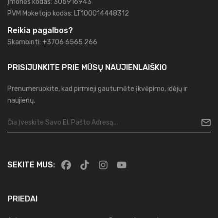
Įmonės kodas: 305916943
PVM Moketojo kodas: LT100014448312
Reikia pagalbos?
Skambinti: +3706 6565 266
PRISIJUNKITE PRIE MŪSŲ
NAUJIENLAIŠKIO
Prenumeruokite, kad pirmieji gautumėte įkvėpimo, idėjų ir
naujienų.
SEKITE MUS:
PRIEDAI