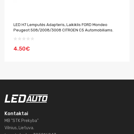
LED H7 Lemputės Adapteris, Laikiklis FORD Mondeo
BM
Peugeot 508/2008/3008 CITROEN C5 Automobiliams.
37
4.50€
6
Kontaktai
MB "STK Prekyba"
Vilnius, Lietuva.