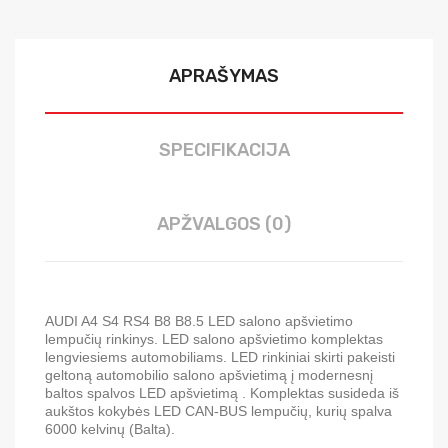
APRAŠYMAS
SPECIFIKACIJA
APŽVALGOS (0)
AUDI A4 S4 RS4 B8 B8.5
LED salono apšvietimo
lempučių rinkinys. LED salono apšvietimo komplektas
lengviesiems automobiliams. LED rinkiniai skirti pakeisti
geltoną automobilio salono apšvietimą į modernesnį
baltos spalvos LED apšvietimą . Komplektas susideda iš
aukštos kokybės LED CAN-BUS lempučių, kurių spalva
6000 kelvinų (Balta).