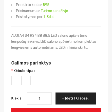
Produkto kodas:
598
Prieinamumas:
Turime sandėlyje
Pristatymas per
1-3d.d.
AUDI A4 S4 RS4 B8 B8.5 LED salono apšvietimo
lempučių rinkinys. LED salono apšvietimo komplektas
lengviesiems automobiliams. LED rinkiniai skirti..
Galimos parinktys
Kėbulo tipas
Kiekis
Įdėti Į Krepšelį