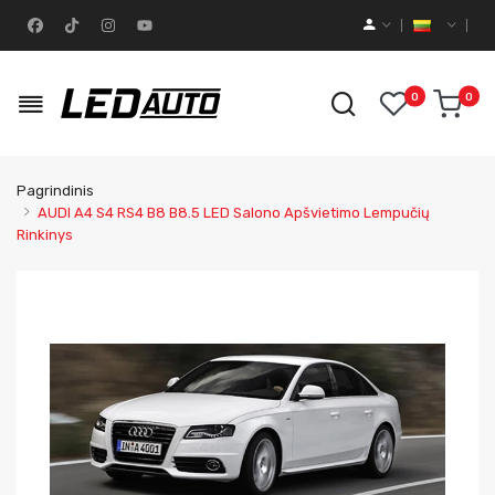
0
0
Pagrindinis
AUDI A4 S4 RS4 B8 B8.5 LED Salono Apšvietimo Lempučių
Rinkinys