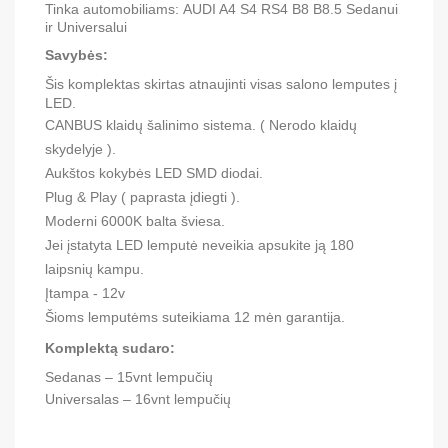
Tinka automobiliams:
AUDI A4 S4 RS4 B8 B8.5 Sedanui
ir Universalui
Savybės:
Šis komplektas skirtas atnaujinti visas salono lemputes į
LED.
CANBUS klaidų šalinimo sistema. ( Nerodo klaidų
skydelyje ).
Aukštos kokybės LED SMD diodai.
Plug & Play ( paprasta įdiegti ).
Moderni 6000K balta šviesa.
Jei įstatyta LED lemputė neveikia apsukite ją 180
laipsnių kampu.
Įtampa - 12v
Šioms lemputėms suteikiama 12 mėn garantija.
Komplektą sudaro:
Sedanas – 15vnt lempučių
Universalas – 16vnt lempučių