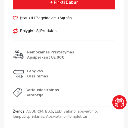
Pirkti Dabar
Įtraukti Į Pageidavimų Sąrašą
Palyginti Šį Produktą
Nemokamas Pristatymas
Apsiperkant Už 80€
Lengvas
Grąžinimas
Geriausios Kainos
Garantija
Žymos:
AUDI
,
RS4
,
B8.5
,
LED
,
Salono
,
apšvietimo
,
lempučių
,
rinkinys
,
Apšvietimo
,
Komplektai