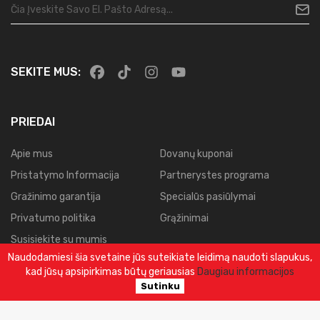
SEKITE MUS:
PRIEDAI
Apie mus
Dovanų kuponai
Pristatymo Informacija
Partnerystes programa
Gražinimo garantija
Specialūs pasiūlymai
Privatumo politika
Grąžinimai
Susisiekite su mumis
Naudodamiesi šia svetaine jūs suteikiate leidimą naudoti slapukus,
Svetainės planas
kad jūsų apsipirkimas būtų geriausias
Daugiau informacijos
Užsakymų istorija
Sutinku