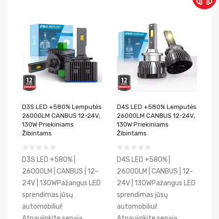
D3S LED +580% Lemputės
D4S LED +580% Lemputės
26000LM CANBUS 12-24V,
26000LM CANBUS 12-24V,
130W Priekiniams
130W Priekiniams
Žibintams
Žibintams
D3S LED +580% |
D4S LED +580% |
26000LM | CANBUS | 12-
26000LM | CANBUS | 12-
24V | 130WPažangus LED
24V | 130WPažangus LED
sprendimas jūsų
sprendimas jūsų
automobiliui!
automobiliui!
Atnaujinkite senąją
Atnaujinkite senąją