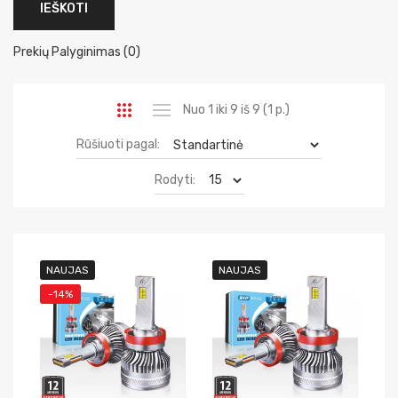
Prekių Palyginimas (0)
Nuo 1 iki 9 iš 9 (1 p.)
Rūšiuoti pagal:
Rodyti:
NAUJAS
NAUJAS
-14%