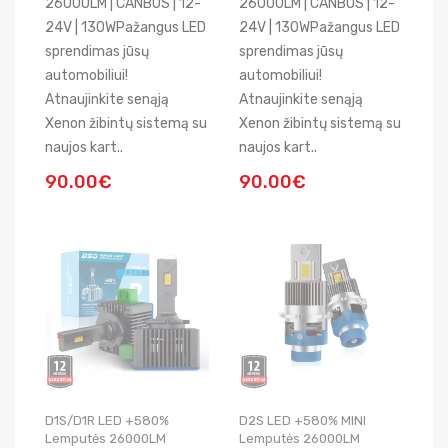
26000LM | CANBUS | 12-
26000LM | CANBUS | 12-
24V | 130WPažangus LED
24V | 130WPažangus LED
sprendimas jūsų
sprendimas jūsų
automobiliui!
automobiliui!
Atnaujinkite senąją
Atnaujinkite senąją
Xenon žibintų sistemą su
Xenon žibintų sistemą su
naujos kart..
naujos kart..
90.00€
90.00€
D1S/D1R LED +580%
D2S LED +580% MINI
Lemputės 26000LM
Lemputės 26000LM