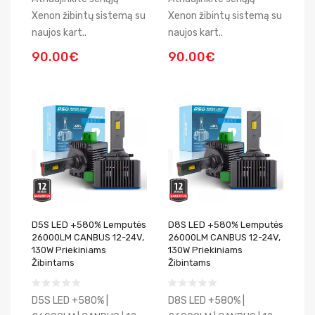
Xenon žibintų sistemą su
Xenon žibintų sistemą su
naujos kart..
naujos kart..
90.00€
90.00€
D5S LED +580% Lemputės
D8S LED +580% Lemputės
26000LM CANBUS 12-24V,
26000LM CANBUS 12-24V,
130W Priekiniams
130W Priekiniams
Žibintams
Žibintams
D5S LED +580% |
D8S LED +580% |