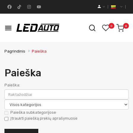
0
0
Pagrindinis
Paieška
Paieška
Paieška:
Paieška subkategorijose
Įtraukti paiešką prekių aprašymuose