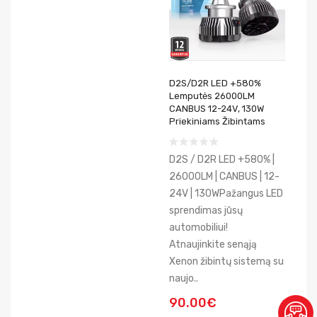
D2S/D2R LED +580%
Lemputės 26000LM
CANBUS 12-24V, 130W
Priekiniams Žibintams
D2S / D2R LED +580% |
26000LM | CANBUS | 12-
24V | 130WPažangus LED
sprendimas jūsų
automobiliui!
Atnaujinkite senąją
Xenon žibintų sistemą su
naujo..
90.00€