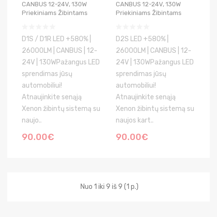
CANBUS 12-24V, 130W
CANBUS 12-24V, 130W
Priekiniams Žibintams
Priekiniams Žibintams
D1S / D1R LED +580% |
D2S LED +580% |
26000LM | CANBUS | 12-
26000LM | CANBUS | 12-
24V | 130WPažangus LED
24V | 130WPažangus LED
sprendimas jūsų
sprendimas jūsų
automobiliui!
automobiliui!
Atnaujinkite senąją
Atnaujinkite senąją
Xenon žibintų sistemą su
Xenon žibintų sistemą su
naujo..
naujos kart..
90.00€
90.00€
Nuo 1 iki 9 iš 9 (1 p.)