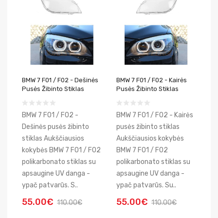
BMW 7 F01 / F02 - Dešinės
BMW 7 F01 / F02 - Kairės
Pusės Žibinto Stiklas
Pusės Žibinto Stiklas
BMW 7 F01 / F02 -
BMW 7 F01 / F02 - Kairės
Dešinės pusės žibinto
pusės žibinto stiklas
stiklas Aukščiausios
Aukščiausios kokybės
kokybės BMW 7 F01 / F02
BMW 7 F01 / F02
polikarbonato stiklas su
polikarbonato stiklas su
apsaugine UV danga -
apsaugine UV danga -
ypač patvarūs. S..
ypač patvarūs. Su..
55.00€
55.00€
110.00€
110.00€