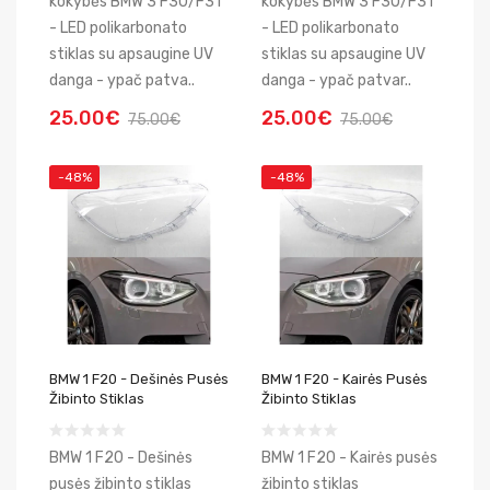
kokybės BMW 3 F30/F31
kokybės BMW 3 F30/F31
- LED polikarbonato
- LED polikarbonato
stiklas su apsaugine UV
stiklas su apsaugine UV
danga - ypač patva..
danga - ypač patvar..
25.00€
25.00€
75.00€
75.00€
-48%
-48%
BMW 1 F20 - Dešinės Pusės
BMW 1 F20 - Kairės Pusės
Žibinto Stiklas
Žibinto Stiklas
BMW 1 F20 - Dešinės
BMW 1 F20 - Kairės pusės
pusės žibinto stiklas
žibinto stiklas