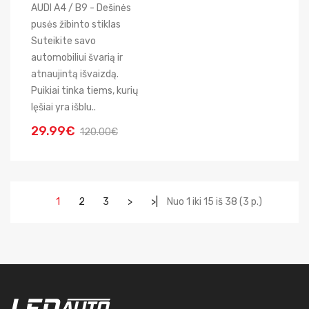
AUDI A4 / B9 - Dešinės
pusės žibinto stiklas
Suteikite savo
automobiliui švarią ir
atnaujintą išvaizdą.
Puikiai tinka tiems, kurių
lęšiai yra išblu..
29.99€
120.00€
1
2
3
>
>|
Nuo 1 iki 15 iš 38 (3 p.)