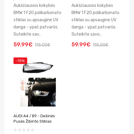
Aukščiausios kokybės
Aukščiausios kokybės
BMW 1 F20 polikarbonato
BMW 1 F20 polikarbonato
stiklas su apsaugine UV
stiklas su apsaugine UV
danga - ypač patvarūs.
danga - ypač patvarūs.
Suteikite sav..
Suteikite savo..
59.99€
59.99€
115.00€
115.00€
-75%
AUDI A4 / B9 - Dešinės
Pusės Žibinto Stiklas