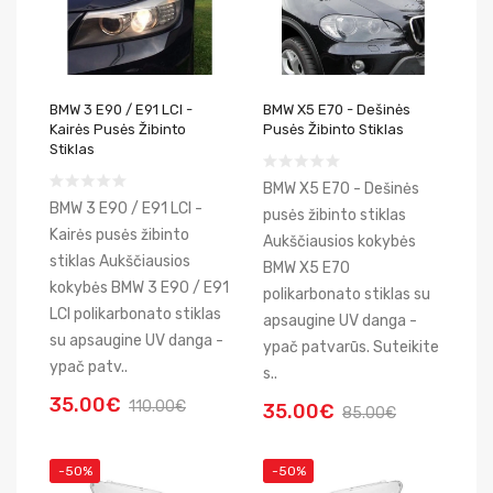
BMW 3 E90 / E91 LCI -
BMW X5 E70 - Dešinės
Kairės Pusės Žibinto
Pusės Žibinto Stiklas
Stiklas
BMW X5 E70 - Dešinės
BMW 3 E90 / E91 LCI -
pusės žibinto stiklas
Kairės pusės žibinto
Aukščiausios kokybės
stiklas Aukščiausios
BMW X5 E70
kokybės BMW 3 E90 / E91
polikarbonato stiklas su
LCI polikarbonato stiklas
apsaugine UV danga -
su apsaugine UV danga -
ypač patvarūs. Suteikite
ypač patv..
s..
35.00€
110.00€
35.00€
85.00€
-50%
-50%