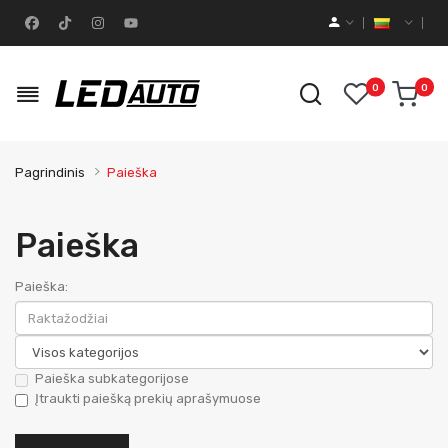
0
0
Pagrindinis
Paieška
Paieška
Paieška:
Paieška subkategorijose
Įtraukti paiešką prekių aprašymuose