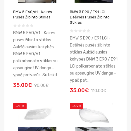
BMW 5 E60/61 - Kairės
BMW 3 E90 / E91 LCI -
Pusės Žibinto Stiklas
Dešinės Pusės Žibinto
Stiklas
BMW 5 E60/61 - Kairės
BMW 3 E90 / E91 LCI -
pusės žibinto stiklas
Dešinės pusės žibinto
Aukščiausios kokybės
stiklas Aukščiausios
BMW 5 E60/61
kokybės BMW 3 E90 / E91
polikarbonato stiklas su
LCI polikarbonato stiklas
apsaugine UV danga -
su apsaugine UV danga -
ypač patvarūs. Suteikit..
ypač pat..
35.00€
90.00€
35.00€
110.00€
-68%
-59%