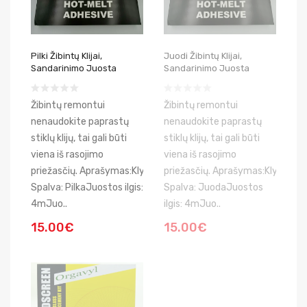
Pilki Žibintų Klijai,
Juodi Žibintų Klijai,
Sandarinimo Juosta
Sandarinimo Juosta
Žibintų remontui
Žibintų remontui
nenaudokite paprastų
nenaudokite paprastų
stiklų klijų, tai gali būti
stiklų klijų, tai gali būti
viena iš rasojimo
viena iš rasojimo
priežasčių. Aprašymas:Klyjų
priežasčių. Aprašymas:Klyjų
Spalva: PilkaJuostos ilgis:
Spalva: JuodaJuostos
4mJuo..
ilgis: 4mJuo..
15.00€
15.00€