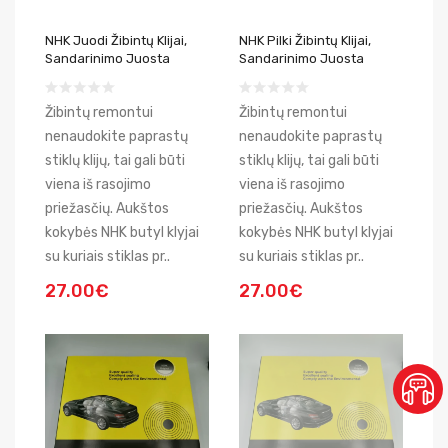
NHK Juodi Žibintų Klijai,
NHK Pilki Žibintų Klijai,
Sandarinimo Juosta
Sandarinimo Juosta
Žibintų remontui
Žibintų remontui
nenaudokite paprastų
nenaudokite paprastų
stiklų klijų, tai gali būti
stiklų klijų, tai gali būti
viena iš rasojimo
viena iš rasojimo
priežasčių. Aukštos
priežasčių. Aukštos
kokybės NHK butyl klyjai
kokybės NHK butyl klyjai
su kuriais stiklas pr..
su kuriais stiklas pr..
27.00€
27.00€