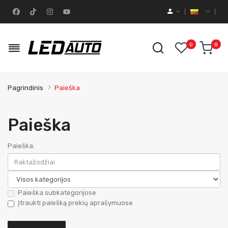
0
0
Pagrindinis
Paieška
Paieška
Paieška:
Paieška subkategorijose
Įtraukti paiešką prekių aprašymuose