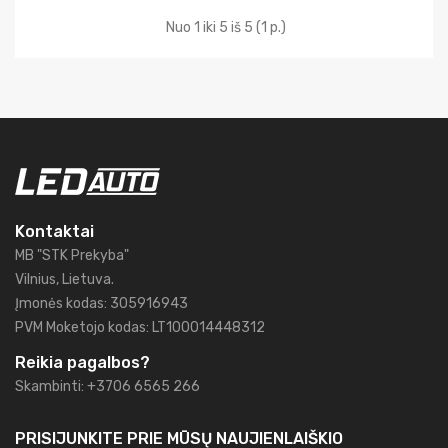
Nuo 1 iki 5 iš 5 (1 p.)
Kontaktai
MB "STK Prekyba"
Vilnius, Lietuva.
Įmonės kodas: 305916943
PVM Moketojo kodas: LT100014448312
Reikia pagalbos?
Skambinti: +3706 6565 266
PRISIJUNKITE PRIE MŪSŲ
NAUJIENLAIŠKIO