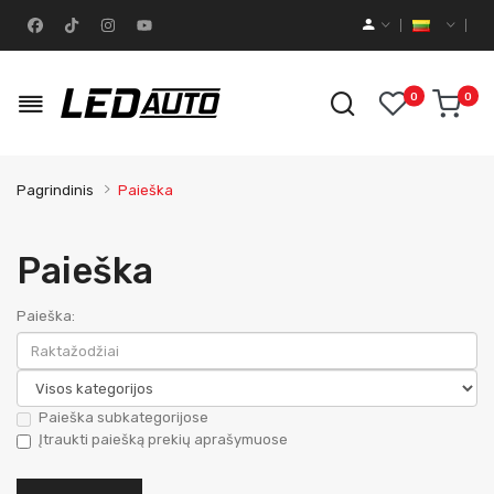
0
0
Pagrindinis
Paieška
Paieška
Paieška:
Paieška subkategorijose
Įtraukti paiešką prekių aprašymuose