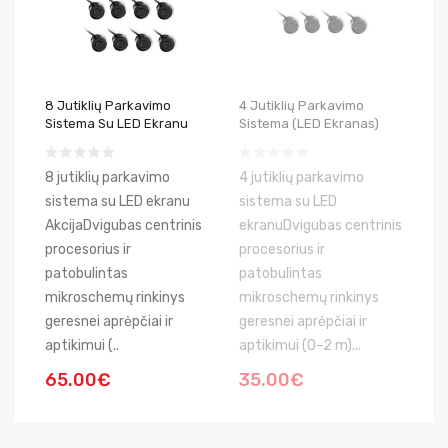
8 Jutiklių Parkavimo
4 Jutiklių Parkavimo
Sistema Su LED Ekranu
Sistema (LED Ekranas)
8 jutiklių parkavimo
4 jutiklių parkavimo
sistema su LED ekranu
sistema su LED
AkcijaDvigubas centrinis
ekranuDvigubas centrinis
procesorius ir
procesorius ir
patobulintas
patobulintas
mikroschemų rinkinys
mikroschemų rinkinys
geresnei aprėpčiai ir
geresnei aprėpčiai ir
aptikimui (..
aptikimui (0–2 m)...
65.00€
35.00€