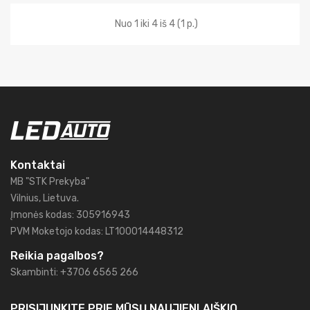
Nuo 1 iki 4 iš 4 (1 p.)
Kontaktai
MB "STK Prekyba"
Vilnius, Lietuva.
Įmonės kodas: 305916943
PVM Moketojo kodas: LT100014448312
Reikia pagalbos?
Skambinti: +3706 6565 266
PRISIJUNKITE PRIE MŪSŲ
NAUJIENLAIŠKIO