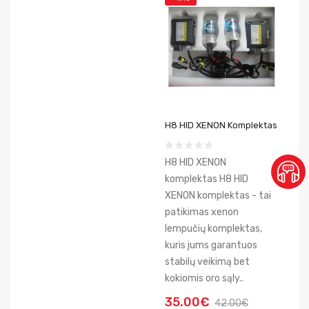
H8 HID XENON Komplektas
H8 HID XENON
komplektas H8 HID
XENON komplektas - tai
patikimas xenon
lempučių komplektas,
kuris jums garantuos
stabilų veikimą bet
kokiomis oro sąly..
35.00€
42.00€