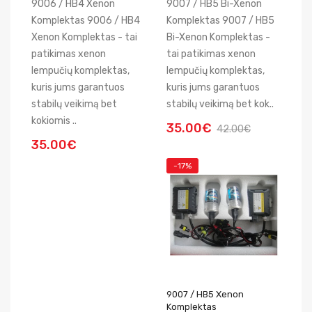
9006 / HB4 Xenon
9007 / HB5 Bi-Xenon
Komplektas 9006 / HB4
Komplektas 9007 / HB5
Xenon Komplektas - tai
Bi-Xenon Komplektas -
patikimas xenon
tai patikimas xenon
lempučių komplektas,
lempučių komplektas,
kuris jums garantuos
kuris jums garantuos
stabilų veikimą bet
stabilų veikimą bet kok..
kokiomis ..
35.00€
42.00€
35.00€
-17%
9007 / HB5 Xenon
Komplektas