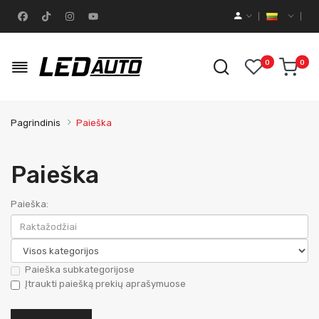
0
0
Pagrindinis
Paieška
Paieška
Paieška:
Paieška subkategorijose
Įtraukti paiešką prekių aprašymuose