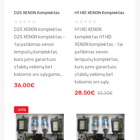
D2S XENON Komplektas
H1 HID XENON Komplektas
D2S XENON komplektas
H1 HID XENON
D2S XENON komplektas -
komplektas H1 HID
tai patikimas xenon
XENON komplektas - tai
lempučių komplektas,
patikimas xenon
kuris jums garantuos
lempučių komplektas,
stabilų veikimą bet
kuris jums garantuos
kokiomis oro sąlygomis...
stabilų veikimą bet
kokiomis oro sąly..
36.00€
28.50€
35.00€
-24%