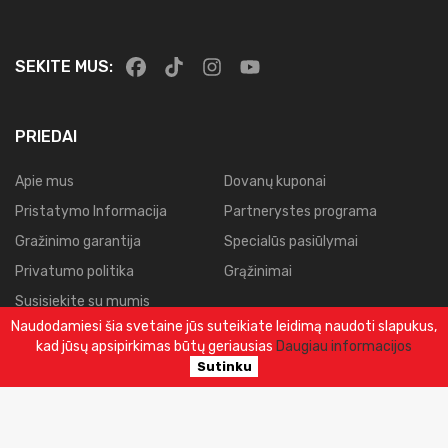
SEKITE MUS:
PRIEDAI
Apie mus
Dovanų kuponai
Pristatymo Informacija
Partnerystes programa
Gražinimo garantija
Specialūs pasiūlymai
Privatumo politika
Grąžinimai
Susisiekite su mumis
Naudodamiesi šia svetaine jūs suteikiate leidimą naudoti slapukus,
Svetainės planas
kad jūsų apsipirkimas būtų geriausias
Daugiau informacijos
Užsakymų istorija
Sutinku