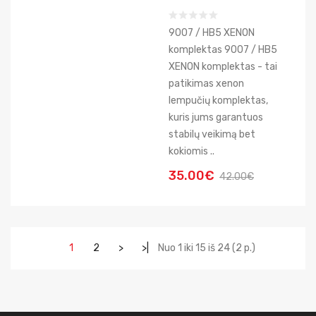
9007 / HB5 XENON
komplektas 9007 / HB5
XENON komplektas - tai
patikimas xenon
lempučių komplektas,
kuris jums garantuos
stabilų veikimą bet
kokiomis ..
35.00€
42.00€
1
2
>
>|
Nuo 1 iki 15 iš 24 (2 p.)