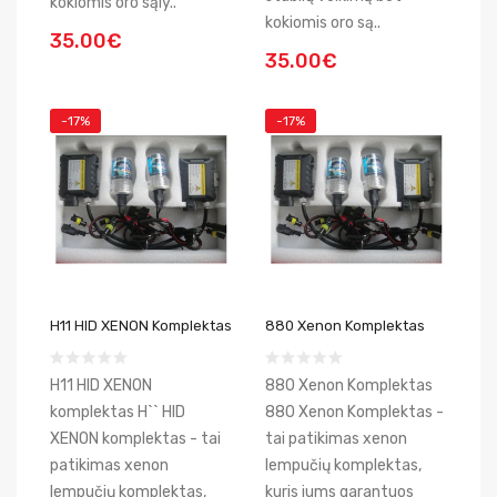
kokiomis oro sąly..
kokiomis oro są..
35.00€
35.00€
-17%
-17%
H11 HID XENON Komplektas
880 Xenon Komplektas
H11 HID XENON
880 Xenon Komplektas
komplektas H`` HID
880 Xenon Komplektas -
XENON komplektas - tai
tai patikimas xenon
patikimas xenon
lempučių komplektas,
lempučių komplektas,
kuris jums garantuos