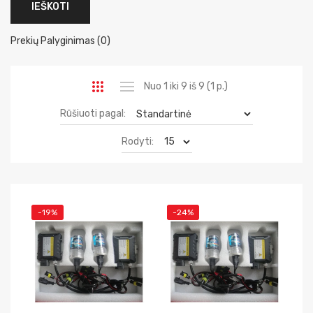
Prekių Palyginimas (0)
Nuo 1 iki 9 iš 9 (1 p.)
Rūšiuoti pagal:
Rodyti:
-19%
-24%