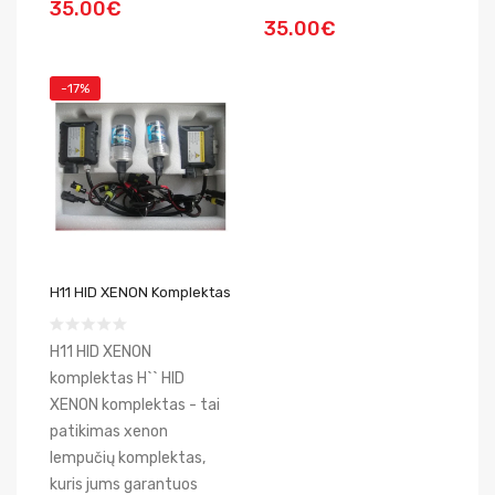
35.00€
35.00€
-17%
H11 HID XENON Komplektas
H11 HID XENON
komplektas H`` HID
XENON komplektas - tai
patikimas xenon
lempučių komplektas,
kuris jums garantuos