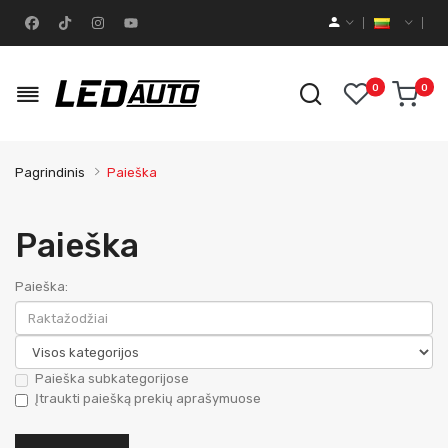
0
0
Pagrindinis
Paieška
Paieška
Paieška:
Paieška subkategorijose
Įtraukti paiešką prekių aprašymuose