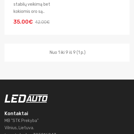
stabilų veikimą bet
kokiomis oro są..
35.00€
42.00€
Nuo 1 iki 9 iš 9 (1 p.)
Kontaktai
MB "STK Prekyba"
Vilnius, Lietuva.