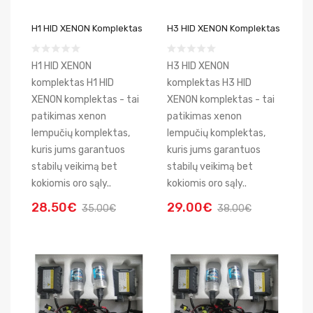
H1 HID XENON Komplektas
H3 HID XENON Komplektas
H1 HID XENON
H3 HID XENON
komplektas H1 HID
komplektas H3 HID
XENON komplektas - tai
XENON komplektas - tai
patikimas xenon
patikimas xenon
lempučių komplektas,
lempučių komplektas,
kuris jums garantuos
kuris jums garantuos
stabilų veikimą bet
stabilų veikimą bet
kokiomis oro sąly..
kokiomis oro sąly..
28.50€
29.00€
35.00€
38.00€