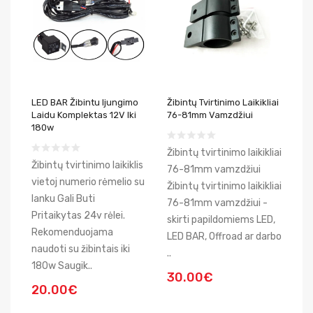
LED BAR Žibintu Ijungimo
Žibintų Tvirtinimo Laikikliai
Laidu Komplektas 12V Iki
76-81mm Vamzdžiui
180w
Žibintų tvirtinimo laikikliai
Žibintų tvirtinimo laikiklis
76-81mm vamzdžiui
vietoj numerio rėmelio su
Žibintų tvirtinimo laikikliai
lanku Gali Buti
76-81mm vamzdžiui -
Pritaikytas 24v rėlei.
skirti papildomiems LED,
Rekomenduojama
LED BAR, Offroad ar darbo
naudoti su žibintais iki
..
180w Saugik..
30.00€
20.00€