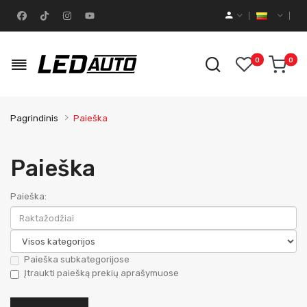
0
0
Pagrindinis
Paieška
Paieška
Paieška:
Paieška subkategorijose
Įtraukti paiešką prekių aprašymuose