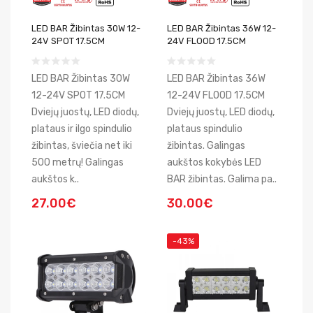
LED BAR Žibintas 30W 12-
LED BAR Žibintas 36W 12-
24V SPOT 17.5CM
24V FLOOD 17.5CM
LED BAR Žibintas 30W
LED BAR Žibintas 36W
12-24V SPOT 17.5CM
12-24V FLOOD 17.5CM
Dviejų juostų, LED diodų,
Dviejų juostų, LED diodų,
plataus ir ilgo spindulio
plataus spindulio
žibintas, šviečia net iki
žibintas. Galingas
500 metrų! Galingas
aukštos kokybės LED
aukštos k..
BAR žibintas. Galima pa..
27.00€
30.00€
-43%