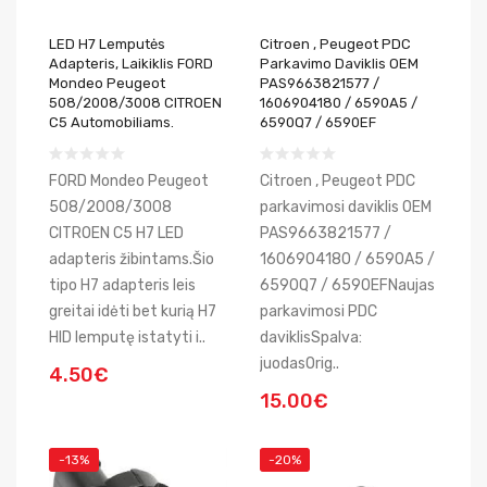
LED H7 Lemputės
Citroen , Peugeot PDC
Adapteris, Laikiklis FORD
Parkavimo Daviklis OEM
Mondeo Peugeot
PAS9663821577 /
508/2008/3008 CITROEN
1606904180 / 6590A5 /
C5 Automobiliams.
6590Q7 / 6590EF
FORD Mondeo Peugeot
Citroen , Peugeot PDC
508/2008/3008
parkavimosi daviklis OEM
CITROEN C5 H7 LED
PAS9663821577 /
adapteris žibintams.Šio
1606904180 / 6590A5 /
tipo H7 adapteris leis
6590Q7 / 6590EFNaujas
greitai idėti bet kurią H7
parkavimosi PDC
HID lemputę istatyti i..
daviklisSpalva:
juodasOrig..
4.50€
15.00€
-13%
-20%