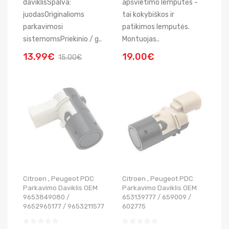
daviklisSpalva:
apšvietimo lemputės -
juodasOriginalioms
tai kokybiškos ir
parkavimosi
patikimos lemputės.
sistemomsPriekinio / g..
Montuojas..
13.99€
19.00€
15.00€
Citroen , Peugeot PDC
Citroen , Peugeot PDC
Parkavimo Daviklis OEM
Parkavimo Daviklis OEM
9653849080 /
653139777 / 659009 /
9652965177 / 9653211577
602775