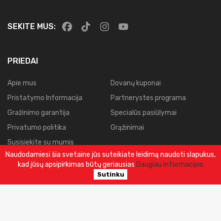
SEKITE MUS:
PRIEDAI
Apie mus
Dovanų kuponai
Pristatymo Informacija
Partnerystes programa
Gražinimo garantija
Specialūs pasiūlymai
Privatumo politika
Grąžinimai
Susisiekite su mumis
Naudodamiesi šia svetaine jūs suteikiate leidimą naudoti slapukus,
Svetainės planas
kad jūsų apsipirkimas būtų geriausias
Daugiau informacijos
Užsakymų istorija
Sutinku
© 2025.
Visos Teisės Saugomos.