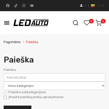
0
0
Pagrindinis
Paieška
Paieška
Paieška:
Paieška subkategorijose
Įtraukti paiešką prekių aprašymuose