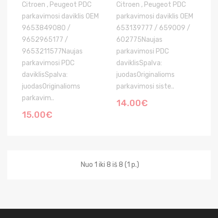
Citroen , Peugeot PDC
Citroen , Peugeot PDC
parkavimosi daviklis OEM
parkavimosi daviklis OEM
9653849080 /
653139777 / 659009 /
9652965177 /
602775Naujas
9653211577Naujas
parkavimosi PDC
parkavimosi PDC
daviklisSpalva:
daviklisSpalva:
juodasOriginalioms
juodasOriginalioms
parkavimosi siste..
parkavim..
14.00€
15.00€
Nuo 1 iki 8 iš 8 (1 p.)