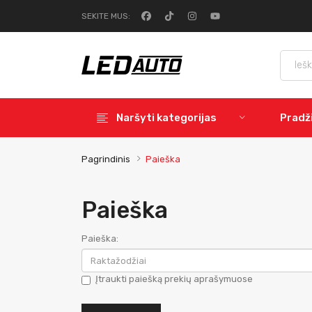
SEKITE MUS:
Naršyti kategorijas
Pradž
Pagrindinis
Paieška
Paieška
Paieška:
Įtraukti paiešką prekių aprašymuose