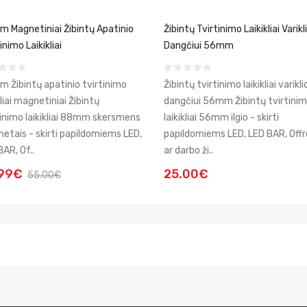
 Magnetiniai Žibintų Apatinio
Žibintų Tvirtinimo Laikikliai Varikl
inimo Laikikliai
Dangčiui 56mm
 Žibintų apatinio tvirtinimo
Žibintų tvirtinimo laikikliai varikli
kliai magnetiniai Žibintų
dangčiui 56mm Žibintų tvirtini
tinimo laikikliai 88mm skersmens
laikikliai 56mm ilgio - skirti
etais - skirti papildomiems LED,
papildomiems LED, LED BAR, Off
BAR, Of..
ar darbo ži..
.99€
25.00€
55.00€