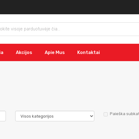
ia
Akcijos
Apie Mus
Kontaktai
Paieška subkat