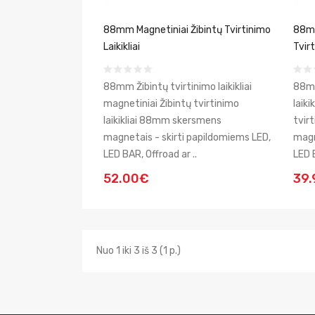
88mm Magnetiniai Žibintų Tvirtinimo
88mm
Laikikliai
Tvirt
88mm Žibintų tvirtinimo laikikliai
88mm
magnetiniai Žibintų tvirtinimo
laiki
laikikliai 88mm skersmens
tvir
magnetais - skirti papildomiems LED,
magn
LED BAR, Offroad ar ..
LED 
52.00€
39
Nuo 1 iki 3 iš 3 (1 p.)