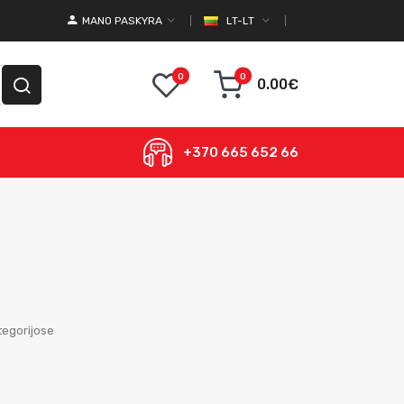
MANO PASKYRA
LT-LT
0
0
0.00€
+370 665 652 66
egorijose