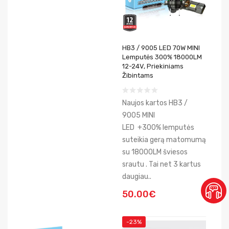
HB3 / 9005 LED 70W MINI
Lemputės 300% 18000LM
12-24V, Priekiniams
Žibintams
Naujos kartos HB3 /
9005 MINI
LED +300% lemputės
suteikia gerą matomumą
su 18000LM šviesos
srautu . Tai net 3 kartus
daugiau..
50.00€
-23%