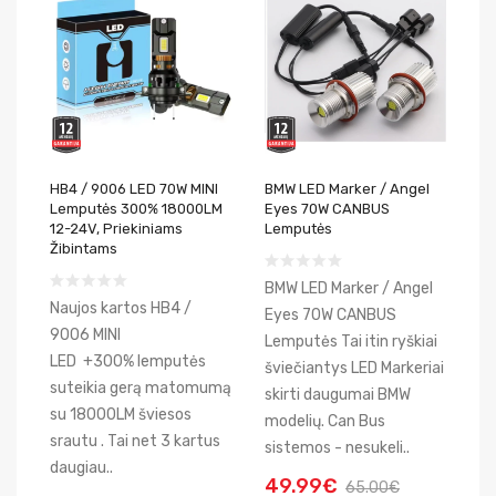
HB4 / 9006 LED 70W MINI
BMW LED Marker / Angel
Lemputės 300% 18000LM
Eyes 70W CANBUS
12-24V, Priekiniams
Lemputės
Žibintams
BMW LED Marker / Angel
Naujos kartos HB4 /
Eyes 70W CANBUS
9006 MINI
Lemputės Tai itin ryškiai
LED +300% lemputės
šviečiantys LED Markeriai
suteikia gerą matomumą
skirti daugumai BMW
su 18000LM šviesos
modelių. Can Bus
srautu . Tai net 3 kartus
sistemos - nesukeli..
daugiau..
49.99€
65.00€