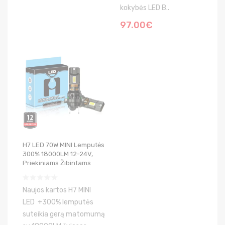
kokybės LED B..
97.00€
H7 LED 70W MINI Lemputės
300% 18000LM 12-24V,
Priekiniams Žibintams
Naujos kartos H7 MINI
LED +300% lemputės
suteikia gerą matomumą