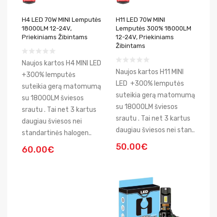
H4 LED 70W MINI Lemputės
H11 LED 70W MINI
18000LM 12-24V,
Lemputės 300% 18000LM
Priekiniams Žibintams
12-24V, Priekiniams
Žibintams
Naujos kartos H4 MINI LED
Naujos kartos H11 MINI
+300% lemputės
LED +300% lemputės
suteikia gerą matomumą
suteikia gerą matomumą
su 18000LM šviesos
su 18000LM šviesos
srautu . Tai net 3 kartus
srautu . Tai net 3 kartus
daugiau šviesos nei
daugiau šviesos nei stan..
standartinės halogen..
50.00€
60.00€