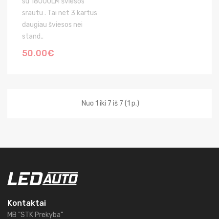
su 18000LM šviesos
srautu . Tai net 3 kartus
daugiau šviesos nei
stand..
50.00€
Nuo 1 iki 7 iš 7 (1 p.)
Kontaktai
MB "STK Prekyba"