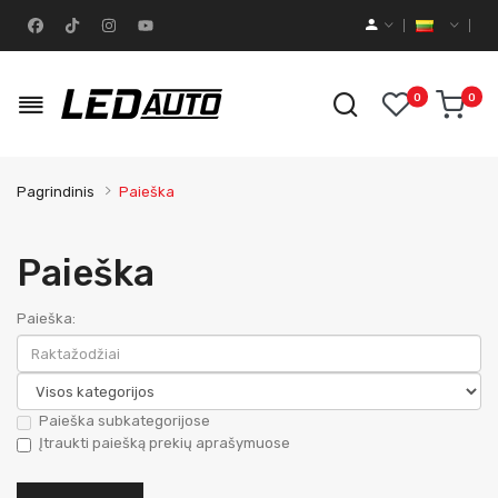
0
0
Pagrindinis
Paieška
Paieška
Paieška:
Paieška subkategorijose
Įtraukti paiešką prekių aprašymuose