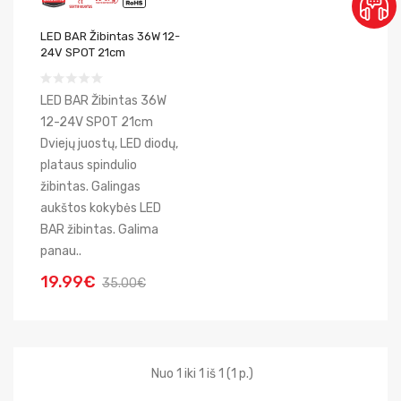
LED BAR Žibintas 36W 12-
24V SPOT 21cm
LED BAR Žibintas 36W
12-24V SPOT 21cm
Dviejų juostų, LED diodų,
plataus spindulio
žibintas. Galingas
aukštos kokybės LED
BAR žibintas. Galima
panau..
19.99€
35.00€
Nuo 1 iki 1 iš 1 (1 p.)