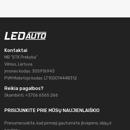
Kontaktai
MB "STK Prekyba"
Vilnius, Lietuva.
Įmonės kodas: 305916943
PVM Moketojo kodas: LT100014448312
Reikia pagalbos?
Skambinti: +3706 6565 266
PRISIJUNKITE PRIE MŪSŲ
NAUJIENLAIŠKIO
Prenumeruokite, kad pirmieji gautumėte įkvėpimo, idėjų ir