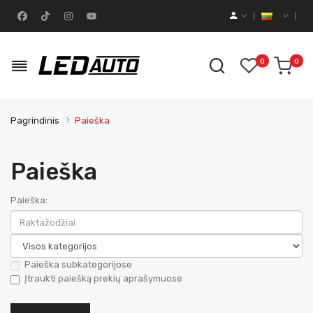
0
0
Pagrindinis
Paieška
Paieška
Paieška:
Paieška subkategorijose
Įtraukti paiešką prekių aprašymuose