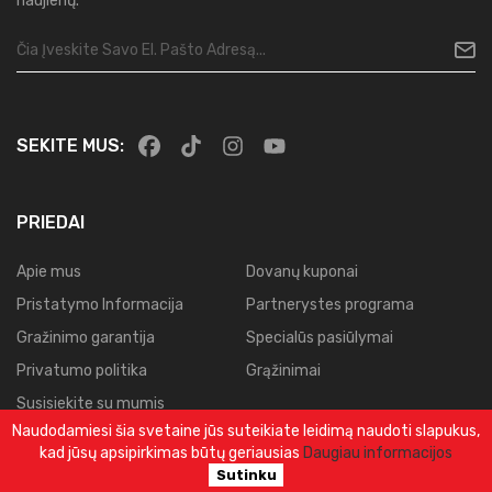
naujienų.
SEKITE MUS:
PRIEDAI
Apie mus
Dovanų kuponai
Pristatymo Informacija
Partnerystes programa
Gražinimo garantija
Specialūs pasiūlymai
Privatumo politika
Grąžinimai
Susisiekite su mumis
Naudodamiesi šia svetaine jūs suteikiate leidimą naudoti slapukus,
Svetainės planas
kad jūsų apsipirkimas būtų geriausias
Daugiau informacijos
Užsakymų istorija
Sutinku