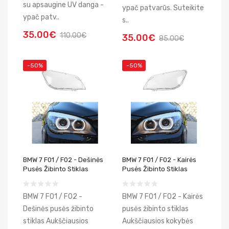
su apsaugine UV danga -
ypač patvarūs. Suteikite
ypač patv..
s..
35.00€
110.00€
35.00€
85.00€
-50%
-50%
BMW 7 F01 / F02 - Dešinės
BMW 7 F01 / F02 - Kairės
Pusės Žibinto Stiklas
Pusės Žibinto Stiklas
BMW 7 F01 / F02 -
BMW 7 F01 / F02 - Kairės
Dešinės pusės žibinto
pusės žibinto stiklas
stiklas Aukščiausios
Aukščiausios kokybės