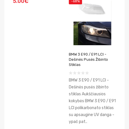
5.00€
-68%
BMW 3 E90 / E91 LCI -
Dešinės Pusės Žibinto
Stiklas
BMW 3 E90 / E91 LCI -
Dešinės pusės žibinto
stiklas Aukščiausios
kokybės BMW 3 E90 / E91
LCI polikarbonato stiklas
su apsaugine UV danga -
ypač pat..