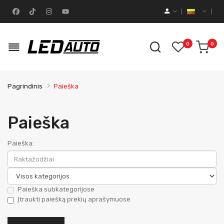
0
0
Pagrindinis
Paieška
Paieška
Paieška:
Paieška subkategorijose
Įtraukti paiešką prekių aprašymuose