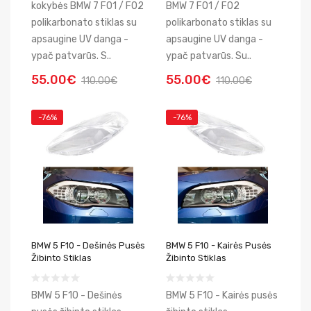
kokybės BMW 7 F01 / F02
BMW 7 F01 / F02
polikarbonato stiklas su
polikarbonato stiklas su
apsaugine UV danga -
apsaugine UV danga -
ypač patvarūs. S..
ypač patvarūs. Su..
55.00€
55.00€
110.00€
110.00€
-76%
-76%
BMW 5 F10 - Dešinės Pusės
BMW 5 F10 - Kairės Pusės
Žibinto Stiklas
Žibinto Stiklas
BMW 5 F10 - Dešinės
BMW 5 F10 - Kairės pusės