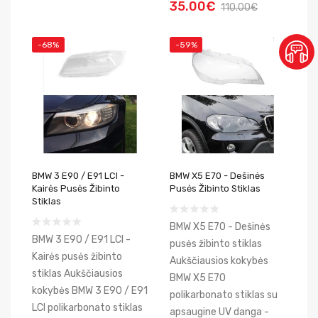
35.00€
110.00€
-68%
-59%
BMW 3 E90 / E91 LCI -
BMW X5 E70 - Dešinės
Kairės Pusės Žibinto
Pusės Žibinto Stiklas
Stiklas
BMW X5 E70 - Dešinės
BMW 3 E90 / E91 LCI -
pusės žibinto stiklas
Kairės pusės žibinto
Aukščiausios kokybės
stiklas Aukščiausios
BMW X5 E70
kokybės BMW 3 E90 / E91
polikarbonato stiklas su
LCI polikarbonato stiklas
apsaugine UV danga -