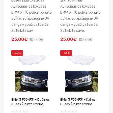
pusės žibinto stiklas
žibinto stiklas
Aukščiausios kokybės
Aukščiausios kokybės
BMW 5 F10 polikarbonato
BMW 5 F10 polikarbonato
stiklas su apsaugine UV
stiklas su apsaugine UV
danga - ypač patvarūs.
danga - ypač patvarūs.
Suteikite sav..
Suteikite savo..
25.00€
25.00€
105.00€
105.00€
-67%
-64%
BMW 3 F30/F31 - Dešinės
BMW 3 F30/F31 - Kairės
Pusės Žibinto Stiklas
Pusės Žibinto Stiklas