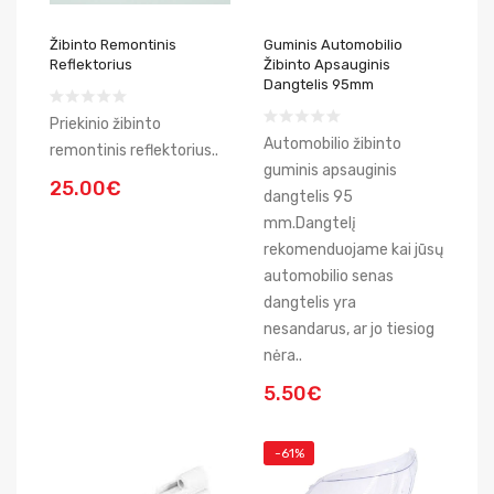
Žibinto Remontinis
Guminis Automobilio
Reflektorius
Žibinto Apsauginis
Dangtelis 95mm
Priekinio žibinto
Automobilio žibinto
remontinis reflektorius..
guminis apsauginis
25.00€
dangtelis 95
mm.Dangtelį
rekomenduojame kai jūsų
automobilio senas
dangtelis yra
nesandarus, ar jo tiesiog
nėra..
5.50€
-61%