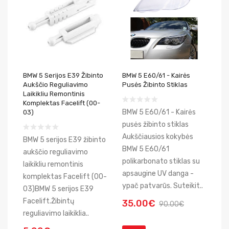
BMW 5 Serijos E39 Žibinto
BMW 5 E60/61 - Kairės
Aukščio Reguliavimo
Pusės Žibinto Stiklas
Laikikliu Remontinis
Komplektas Facelift (00-
BMW 5 E60/61 - Kairės
03)
pusės žibinto stiklas
Aukščiausios kokybės
BMW 5 serijos E39 žibinto
BMW 5 E60/61
aukščio reguliavimo
polikarbonato stiklas su
laikikliu remontinis
apsaugine UV danga -
komplektas Facelift (00-
ypač patvarūs. Suteikit..
03)BMW 5 serijos E39
Facelift.Žibintų
35.00€
90.00€
reguliavimo laikiklia..