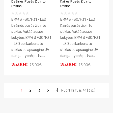
Dešinės Pusės Žibinto
Kairės Pusės Žibinto
Stiklas
Stiklas
BMW 3 F30/F31 - LED
BMW 3 F30/F31 - LED
Dešinės pusės žibinto
Kairės pusės žibinto
stiklas Aukščiausios
stiklas Aukščiausios
kokybės BMW 3 F30/F31
kokybės BMW 3 F30/F31
- LED polikarbonato
- LED polikarbonato
stiklas su apsaugine UV
stiklas su apsaugine UV
danga - ypač patva..
danga - ypač patvar..
25.00€
25.00€
75.00€
75.00€
1
2
3
>
>|
Nuo 1 iki 15 iš 41 (3 p.)