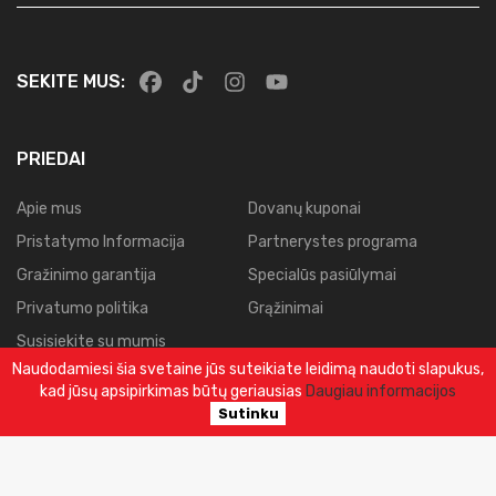
SEKITE MUS:
PRIEDAI
Apie mus
Dovanų kuponai
Pristatymo Informacija
Partnerystes programa
Gražinimo garantija
Specialūs pasiūlymai
Privatumo politika
Grąžinimai
Susisiekite su mumis
Naudodamiesi šia svetaine jūs suteikiate leidimą naudoti slapukus,
Svetainės planas
kad jūsų apsipirkimas būtų geriausias
Daugiau informacijos
Užsakymų istorija
Sutinku