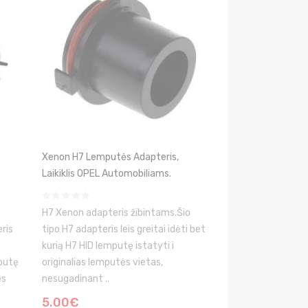
Xenon H7 Lemputės Adapteris,
Laikiklis OPEL Automobiliams.
H7 Xenon adapteris žibintams.Šio
ris
tipo H7 adapteris leis greitai idėti bet
kurią H7 HID lemputę istatyti i
mputę
originalias lemputės vietas,
ės
nesugadinant ..
5.00€