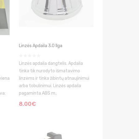
Linzės Apdaila 3.0 Ilga
Linzės apdaila dangtelis. Apdaila
tinka tik nurodyto išmatavimo
 viena
linzėms ir tinka žibintų atnaujinimui
arba tobulinimui. Linzės apdaila
va:
pagaminta ABS m..
8.00€