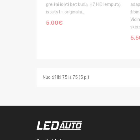
greitai idėti bet kurią H7 HID lemputę
adap
istatyti i originalia..
žibi
Vidi
5.00€
sker
5.
Nuo 61 iki 75 iš 75 (5 p.)