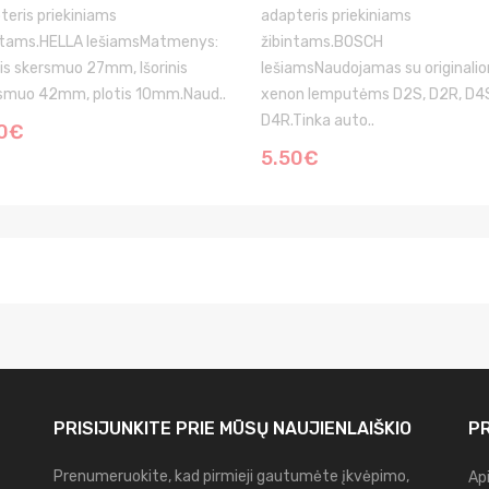
teris priekiniams
adapteris priekiniams
ntams.HELLA lešiamsMatmenys:
žibintams.BOSCH
nis skersmuo 27mm, Išorinis
lešiamsNaudojamas su originali
smuo 42mm, plotis 10mm.Naud..
xenon lemputėms D2S, D2R, D4
D4R.Tinka auto..
50€
5.50€
PRISIJUNKITE PRIE MŪSŲ
NAUJIENLAIŠKIO
PR
Prenumeruokite, kad pirmieji gautumėte įkvėpimo,
Ap