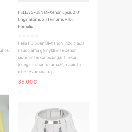
-
HELLA 5-GEN Bi-Xenon Lęšis 3.0"
Originalioms Sistemoms Pilku
Rėmeliu
Hella HD 5Gen Bi-Xenon linzė plačiai
urios
naudojama gamyklinėse xenon
sistemose, kurios bėgant laikui
įšdega ir stipriai sumažėja žibintų
efektyvumas, to p..
35.00€