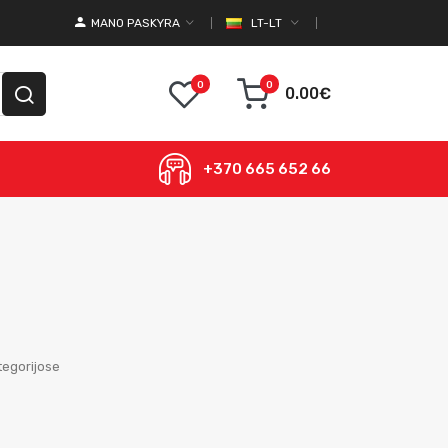
MANO PASKYRA
LT-LT
0
0
0.00€
+370 665 652 66
egorijose