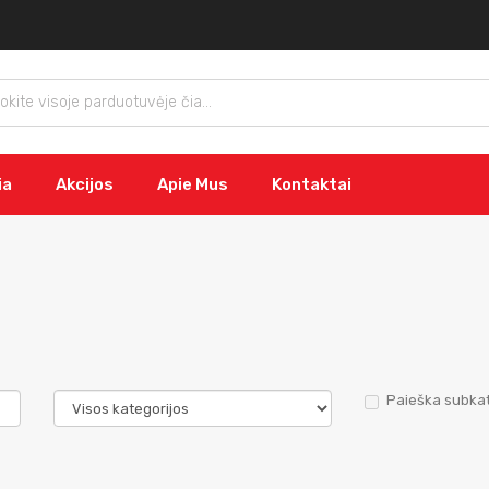
ia
Akcijos
Apie Mus
Kontaktai
Paieška subkat