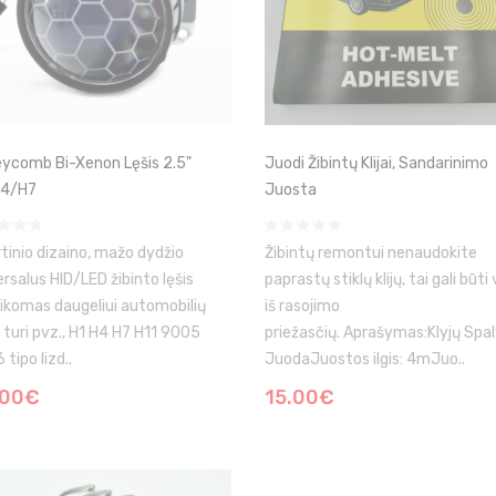
ycomb Bi-Xenon Lęšis 2.5"
Juodi Žibintų Klijai, Sandarinimo
H4/H7
Juosta
rtinio dizaino, mažo dydžio
Žibintų remontui nenaudokite
ersalus HID/LED žibinto lęšis
paprastų stiklų klijų, tai gali būti
aikomas daugeliui automobilių
iš rasojimo
e turi pvz., H1 H4 H7 H11 9005
priežasčių. Aprašymas:Klyjų Spal
tipo lizd..
JuodaJuostos ilgis: 4mJuo..
.00€
15.00€