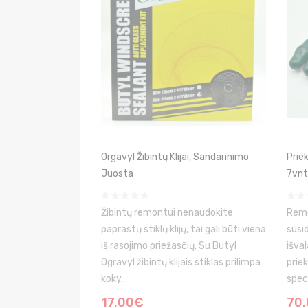
Orgavyl Žibintų Klijai, Sandarinimo
Prie
Juosta
7vnt
Žibintų remontui nenaudokite
Remo
paprastų stiklų klijų, tai gali būti viena
susi
iš rasojimo priežasčių. Su Butyl
išva
Ogravyl žibintų klijais stiklas prilimpa
priek
koky..
speci
17.00€
70