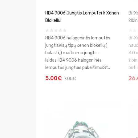
HB4 9006 Jungtis Lemputei Ir Xenon
Bi-X
Blokeliui
Žibin
HB4 9006 halogeninės lemputės
Bi-X
jungtisVisų tipų xenon blokelių (
naud
balastų) maitinimo jungtis -
3.0 
laidasHB4 9006 halogeninės
žibin
lemputės jungties pakeitimuiSt..
būti 
5.00€
26
7.00€