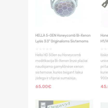
HELLA 5-GEN Honeycomb Bi-Xenon
Hone
Lęšis 3.0" Originalioms Sistemoms
H1/
Hella HD 5Gen su Honeycomb
Išski
modifikacija Bi-Xenon linzė plačiai
univ
naudojama gamyklinėse xenon
prit
sistemose, kurios bėgant laikui
kuri
įšdega ir stipriai sumažėja..
9006 
65.00€
45