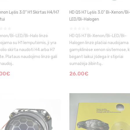
enon Lęšis 3.0" H1 Skirtas H4/H7
HD Q5 H7 Lęšis 3.0" Bi-Xenon/Bi
tui
LED/Bi-Halogen
enon/Bi-LED/Bi-Halo linzė
HD Q5 H7 Bi-Xenon/Bi-LED/Bi-
ojama su H1 lemputėmis, ji yra
Halogen linzė plačiai naudojama
colio skirta naudoti H4 arba H7
gamyklinėse xenon sistemose, k
te. Plataus naudojimo linzė gali
bėgant laikui įšdega ir stipriai
naudoj..
sumažėja žibintų..
.00€
26.00€