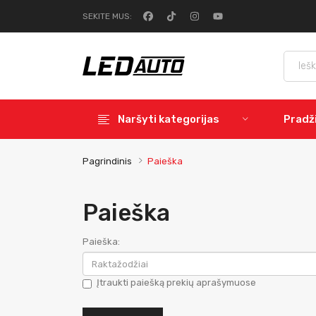
SEKITE MUS:
Naršyti kategorijas
Pradž
Pagrindinis
Paieška
Paieška
Paieška:
Įtraukti paiešką prekių aprašymuose