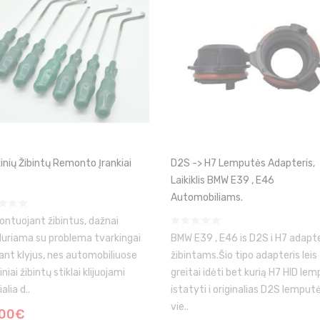
kinių Žibintų Remonto Įrankiai
D2S -> H7 Lemputės Adapteris,
Laikiklis BMW E39 , E46
Automobiliams.
ntuojant žibintus, dažnai
duriama su problema tvarkingai
BMW E39 , E46 is D2S i H7 adapte
lant klyjus, nes automobiliuose
žibintams.Šio tipo adapteris leis
iniai žibintų stiklai klijuojami
greitai idėti bet kurią H7 HID le
alia d..
istatyti i originalias D2S lemput
vie..
.00€