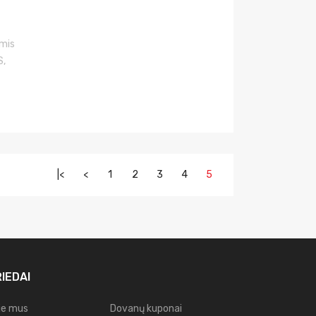
omis
S,
|<
<
1
2
3
4
5
IEDAI
ie mus
Dovanų kuponai