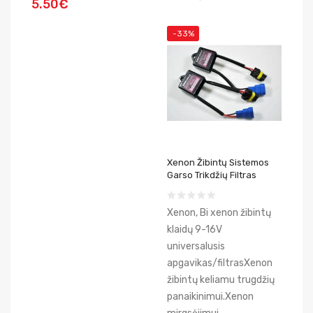
5.50€
-33%
Xenon Žibintų Sistemos
Garso Trikdžių Filtras
Xenon, Bi xenon žibintų
klaidų 9-16V
universalusis
apgavikas/filtrasXenon
žibintų keliamu trugdžių
panaikinimui.Xenon