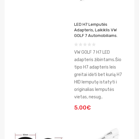
LED H7 Lemputės
Adapteris, Laikiklis VW
GOLF 7 Automobiliams.
VW GOLF 7 H7 LED
adapteris žibintams.Šio
tipo H7 adapteris leis
greitai idėti bet kurią H7
HID lemputę istatyti i
originalias lemputės
vietas, nesug..
5.00€