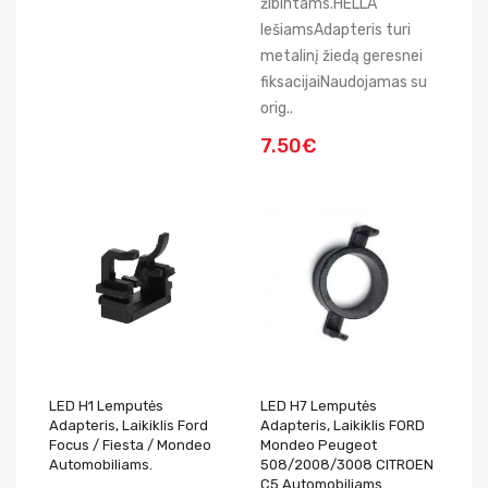
žibintams.HELLA
lešiamsAdapteris turi
metalinį žiedą geresnei
fiksacijaiNaudojamas su
orig..
7.50€
LED H1 Lemputės
LED H7 Lemputės
Adapteris, Laikiklis Ford
Adapteris, Laikiklis FORD
Focus / Fiesta / Mondeo
Mondeo Peugeot
Automobiliams.
508/2008/3008 CITROEN
C5 Automobiliams.