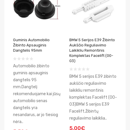
Guminis Automobilio
BMW 5 Serijos E39 Žibinto
Žibinto Apsauginis
Aukščio Reguliavimo
Dangtelis 95mm
Laikikliu Remontinis
Komplektas Facelift (00-
03)
Automobilio žibinto
guminis apsauginis
BMW 5 serijos E39 žibinto
dangtelis 95
aukščio reguliavimo
mm.Dangtelį
laikikliu remontinis
rekomenduojame kai jūsų
komplektas Facelift (00-
automobilio senas
03)BMW 5 serijos E39
dangtelis yra
Facelift.Žibintų
nesandarus, ar jo tiesiog
reguliavimo laikiklia..
nėra..
5.00€