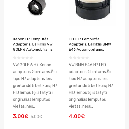
Xenon H7 Lemputės
LED H7 Lemputės
Adapteris, Laikiklis VW
Adapteris, Laikiklis BMW
GOLF 6 Automobiliams.
E46 Automobiliams.
VW GOLF 6 H7 Xenon
VW BMW E46 H7 LED
adapteris žibintams.Šio
adapteris žibintams.Šio
tipo H7 adapteris leis
tipo H7 adapteris leis
greitai idėti bet kurią H7
greitai idėti bet kurią H7
HID lemputę istatyti i
HID lemputę istatyti i
originalias lemputės
originalias lemputės
vietas, nes..
vietas, nesu..
3.00€
4.00€
5.00€