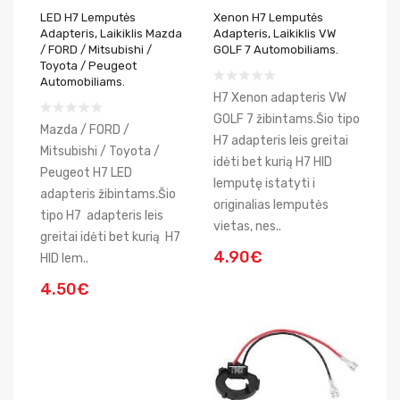
LED H7 Lemputės
Xenon H7 Lemputės
Adapteris, Laikiklis Mazda
Adapteris, Laikiklis VW
/ FORD / Mitsubishi /
GOLF 7 Automobiliams.
Toyota / Peugeot
Automobiliams.
H7 Xenon adapteris VW
GOLF 7 žibintams.Šio tipo
Mazda / FORD /
H7 adapteris leis greitai
Mitsubishi / Toyota /
idėti bet kurią H7 HID
Peugeot H7 LED
lemputę istatyti i
adapteris žibintams.Šio
originalias lemputės
tipo H7 adapteris leis
vietas, nes..
greitai idėti bet kurią H7
4.90€
HID lem..
4.50€