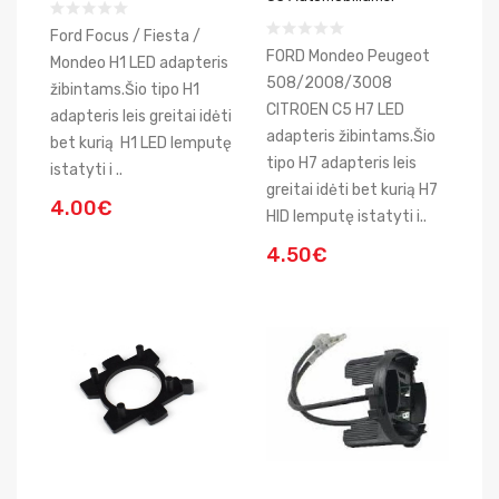
Ford Focus / Fiesta /
FORD Mondeo Peugeot
Mondeo H1 LED adapteris
508/2008/3008
žibintams.Šio tipo H1
CITROEN C5 H7 LED
adapteris leis greitai idėti
adapteris žibintams.Šio
bet kurią H1 LED lemputę
tipo H7 adapteris leis
istatyti i ..
greitai idėti bet kurią H7
4.00€
HID lemputę istatyti i..
4.50€