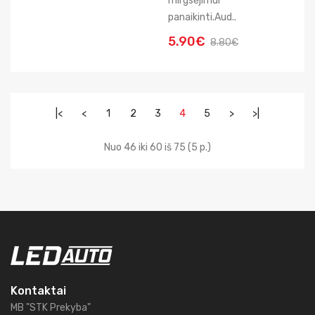
mirgsėjimui
panaikinti.Aud..
5.90€
8.80€
|<
<
1
2
3
4
5
>
>|
Nuo 46 iki 60 iš 75 (5 p.)
Kontaktai
MB "STK Prekyba"