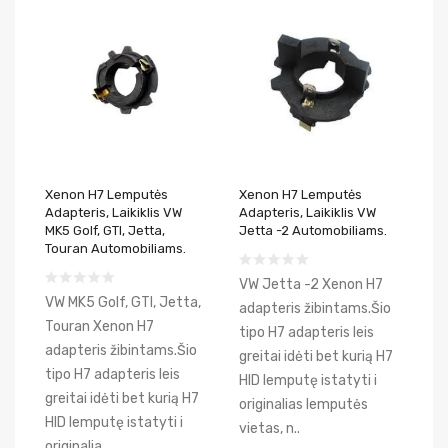
Xenon H7 Lemputės
Xenon H7 Lemputės
Adapteris, Laikiklis VW
Adapteris, Laikiklis VW
MK5 Golf, GTI, Jetta,
Jetta -2 Automobiliams.
Touran Automobiliams.
VW Jetta -2 Xenon H7
VW MK5 Golf, GTI, Jetta,
adapteris žibintams.Šio
Touran Xenon H7
tipo H7 adapteris leis
adapteris žibintams.Šio
greitai idėti bet kurią H7
tipo H7 adapteris leis
HID lemputę istatyti i
greitai idėti bet kurią H7
originalias lemputės
HID lemputę istatyti i
vietas, n..
originalia..