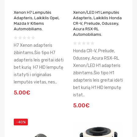
Xenon H7 Lemputės
Xenon/LED H1 Lemputės
Adapteris, Laikiklis Opel,
Adapteris, Laikiklis Honda
Mazda Ir Kitiems
CR-V, Preliude, Odussey,
Automobiliams.
Acura RSX-RL
Automobiliams.
H7 Xenon adapteris
Honda CR-V, Preliude,
žibintams.Šio tipo H7
Odussey, Acura RSX-RL
adapteris leis greitai idėti
Xenon/LED H1 adapteris
bet kurią H7 HID lemputę
žibintams.Šio tipo H1
istatyti i originalias
adapteris leis greitai idėti
lemputės vietas, nes..
bet kurią H1 HID lemputę
5.00€
istat..
5.00€
-40%