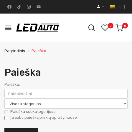
0
0
Pagrindinis
Paieška
Paieška
Paieška:
Paieška subkategorijose
Įtraukti paiešką prekių aprašymuose