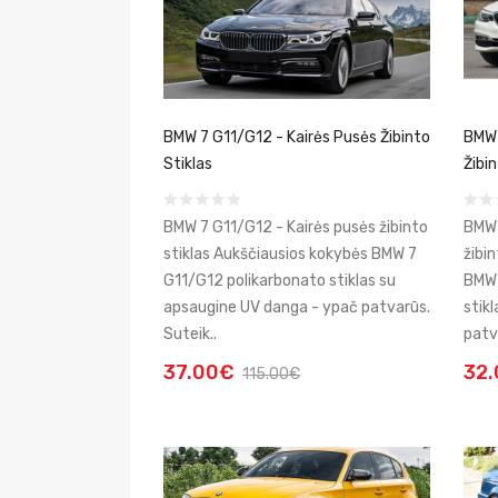
BMW 7 G11/G12 - Kairės Pusės Žibinto
BMW 
Stiklas
Žibin
BMW 7 G11/G12 - Kairės pusės žibinto
BMW 
stiklas Aukščiausios kokybės BMW 7
žibi
G11/G12 polikarbonato stiklas su
BMW 
apsaugine UV danga - ypač patvarūs.
stik
Suteik..
patv
37.00€
32
115.00€