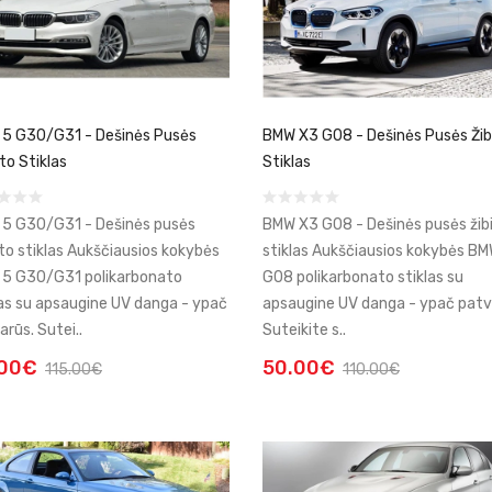
5 G30/G31 - Dešinės Pusės
BMW X3 G08 - Dešinės Pusės Žib
to Stiklas
Stiklas
5 G30/G31 - Dešinės pusės
BMW X3 G08 - Dešinės pusės žib
nto stiklas Aukščiausios kokybės
stiklas Aukščiausios kokybės B
5 G30/G31 polikarbonato
G08 polikarbonato stiklas su
las su apsaugine UV danga - ypač
apsaugine UV danga - ypač patv
arūs. Sutei..
Suteikite s..
.00€
50.00€
115.00€
110.00€