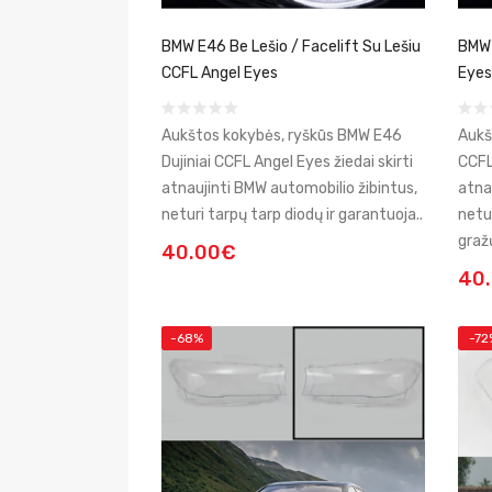
BMW E46 Be Lešio / Facelift Su Lešiu
BMW 
CCFL Angel Eyes
Eyes
Aukštos kokybės, ryškūs BMW E46
Aukš
Dujiniai CCFL Angel Eyes žiedai skirti
CCFL
atnaujinti BMW automobilio žibintus,
atna
neturi tarpų tarp diodų ir garantuoja..
netu
gražų
40.00€
40
-68%
-72