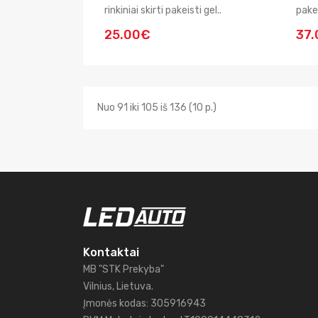
rinkiniai skirti pakeisti gel..
pakei
25.00€
37
Nuo 91 iki 105 iš 136 (10 p.)
Kontaktai
MB "STK Prekyba"
Vilnius, Lietuva.
Įmonės kodas: 305916943