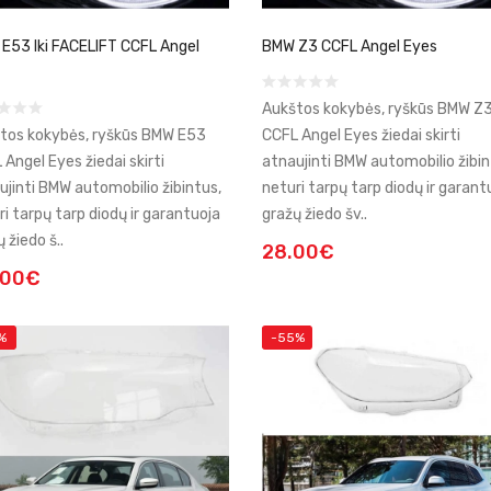
E53 Iki FACELIFT CCFL Angel
BMW Z3 CCFL Angel Eyes
Aukštos kokybės, ryškūs BMW Z
tos kokybės, ryškūs BMW E53
CCFL Angel Eyes žiedai skirti
 Angel Eyes žiedai skirti
atnaujinti BMW automobilio žibin
ujinti BMW automobilio žibintus,
neturi tarpų tarp diodų ir garant
ri tarpų tarp diodų ir garantuoja
gražų žiedo šv..
 žiedo š..
28.00€
.00€
%
-55%