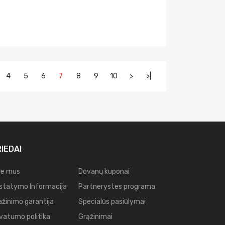
4
5
6
7
8
9
10
>
>|
IEDAI
ie mus
Dovanų kuponai
istatymo Informacija
Partnerystes programa
ažinimo garantija
Specialūs pasiūlymai
ivatumo politika
Grąžinimai