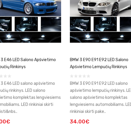
3 E46 LED Salono Apšvietimo
BMW 3 E90 E91 E92 LED Salono
učių Rinkinys
Apšvietimo Lempučių Rinkinys
3 E46 LED salono apšvietimo
BMW 3 E90 E91 E92 LED salono
učių rinkinys. LED salono
apšvietimo lempučių rinkinys. L
ietimo komplektas lengviesiems
salono apšvietimo komplektas
obiliams. LED rinkiniai skirti
lengviesiems automobiliams. LE
isti&nbs..
rinkiniai skirti pake..
.00€
34.00€