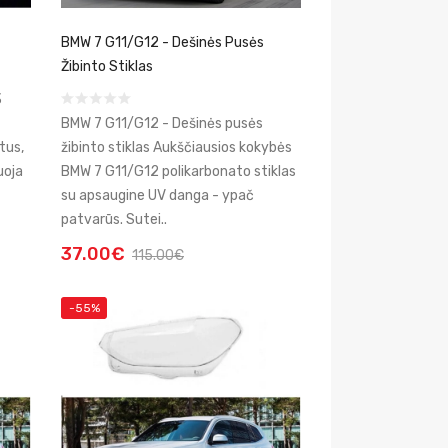
BMW 7 G11/G12 - Dešinės Pusės
Žibinto Stiklas
3
BMW 7 G11/G12 - Dešinės pusės
tus,
žibinto stiklas Aukščiausios kokybės
uoja
BMW 7 G11/G12 polikarbonato stiklas
su apsaugine UV danga - ypač
patvarūs. Sutei..
37.00€
115.00€
-55%