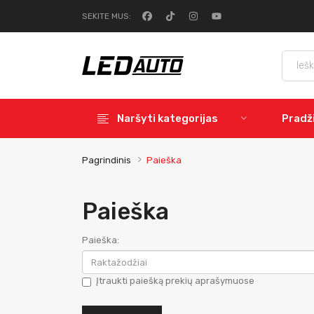
SEKITE MUS:
Naršyti kategorijas
Pradž
Pagrindinis
Paieška
Paieška
Paieška:
Įtraukti paiešką prekių aprašymuose