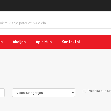
ia
Akcijos
Apie Mus
Kontaktai
Paieška subkat