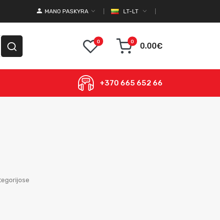
MANO PASKYRA
LT-LT
0
0
0.00€
+370 665 652 66
egorijose