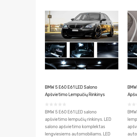
BMW 5 E60 E61 LED Salono
BMW 
Apšvietimo Lempučių Rinkinys
Apšv
BMW 5 E60 E61 LED salono
BMW 
apšvietimo lempučių rinkinys. LED
lemp
salono apšvietimo komplektas
apšv
lengviesiems automobiliams. LED
autom