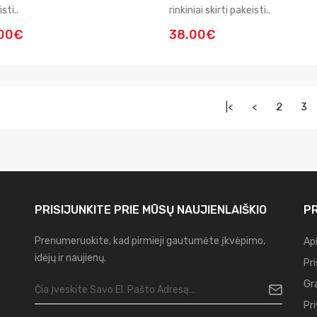
sti..
rinkiniai skirti pakeisti..
.00€
38.00€
|<
<
2
3
PRISIJUNKITE PRIE MŪSŲ
NAUJIENLAIŠKIO
PR
Prenumeruokite, kad pirmieji gautumėte įkvėpimo,
Ap
idėjų ir naujienų.
Pr
Gr
Pr