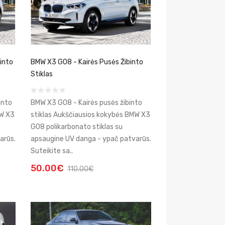
into
BMW X3 G08 - Kairės Pusės Žibinto
Stiklas
into
BMW X3 G08 - Kairės pusės žibinto
MW X3
stiklas Aukščiausios kokybės BMW X3
G08 polikarbonato stiklas su
arūs.
apsaugine UV danga - ypač patvarūs.
Suteikite sa..
50.00€
110.00€