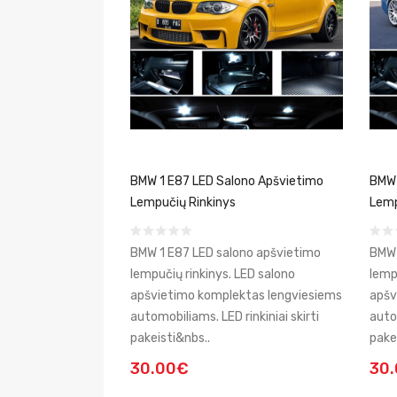
BMW 1 E87 LED Salono Apšvietimo
BMW 
Lempučių Rinkinys
Lemp
BMW 1 E87 LED salono apšvietimo
BMW 
lempučių rinkinys. LED salono
lemp
apšvietimo komplektas lengviesiems
apšv
automobiliams. LED rinkiniai skirti
autom
pakeisti&nbs..
pake
30.00€
30