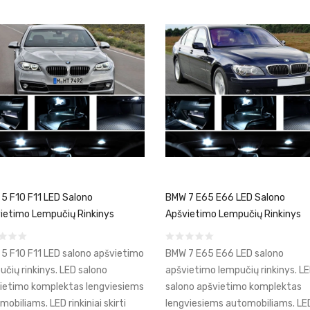
5 F10 F11 LED Salono
BMW 7 E65 E66 LED Salono
ietimo Lempučių Rinkinys
Apšvietimo Lempučių Rinkinys
5 F10 F11 LED salono apšvietimo
BMW 7 E65 E66 LED salono
učių rinkinys. LED salono
apšvietimo lempučių rinkinys. L
ietimo komplektas lengviesiems
salono apšvietimo komplektas
obiliams. LED rinkiniai skirti
lengviesiems automobiliams. LE