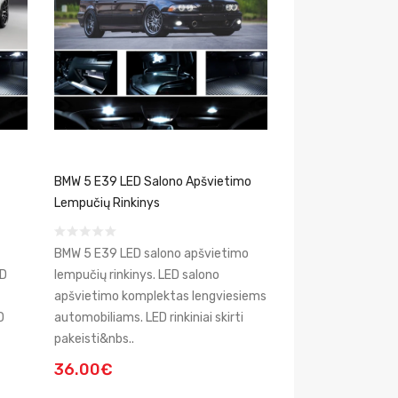
BMW 5 E39 LED Salono Apšvietimo
Lempučių Rinkinys
BMW 5 E39 LED salono apšvietimo
ED
lempučių rinkinys. LED salono
apšvietimo komplektas lengviesiems
D
automobiliams. LED rinkiniai skirti
pakeisti&nbs..
36.00€