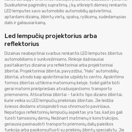
Susikurkime pagrindinį supratimą, į ką atkreipti dėmesį renkantis
LED lemputes savo automobilio automobilių apšvietimui,
aptardami dizainą, žibintų vietą, spalvą, ryškumą, sudedamąsias
dalis ir galiausiai kainą.
Led lempučių projektorius arba
reflektorius
Dizainas neabejotinai svarbus renkantis LED lemputes žibintus
automobiliams ir sunkvežimiams. Rinkoje dažniausiai
pasitaikantys dizainai yra reflektoriniai arba projektoriniai
žibintai. Projektoriniai žibintai, pavyzdžiui, "Halo" automobilių
žibintai, atrodo kaip apskritimai be užpildyto centro. Apskritimo
formos žibintas užtikrina matomumą kelyje, todėl galite būti
gerai matomi priešpriešiais atvažiuojančioms transporto
priemonėms. Atšvaitiniai žibintai - tai kito tipo dizaino žibintai,
kurie veikia su LED lempučių priekiniais žibintais. Jie leidžia
šviesos diodams atsispindėti nuo chromuoto paviršiaus.
Nepatogus reflektorinių lempučių aspektas yra tas, kad jos gali
turėti tamsesnių dėmių. Nežinant matmenų ir konstrukcijos,
geriausia pasinaudoti transporto priemonių dalių paieškos
funkcija arba pasikonsultuoti su priekinių žibintų specialistu. Jie