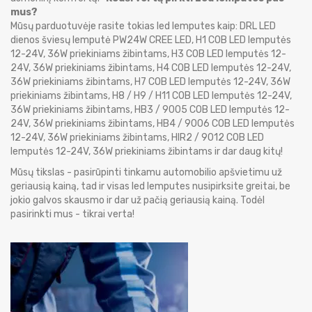
mus?
Mūsų parduotuvėje rasite tokias led lemputes kaip: DRL LED
dienos šviesų lemputė PW24W CREE LED, H1 COB LED lemputės
12-24V, 36W priekiniams žibintams, H3 COB LED lemputės 12-
24V, 36W priekiniams žibintams, H4 COB LED lemputės 12-24V,
36W priekiniams žibintams, H7 COB LED lemputės 12-24V, 36W
priekiniams žibintams, H8 / H9 / H11 COB LED lemputės 12-24V,
36W priekiniams žibintams, HB3 / 9005 COB LED lemputės 12-
24V, 36W priekiniams žibintams, HB4 / 9006 COB LED lemputės
12-24V, 36W priekiniams žibintams, HIR2 / 9012 COB LED
lemputės 12-24V, 36W priekiniams žibintams ir dar daug kitų!
Mūsų tikslas - pasirūpinti tinkamu automobilio apšvietimu už
geriausią kainą, tad ir visas led lemputes nusipirksite greitai, be
jokio galvos skausmo ir dar už pačią geriausią kainą. Todėl
pasirinkti mus - tikrai verta!