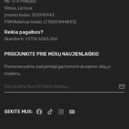
MB "STK Prekyba"
Vilnius, Lietuva.
Įmonės kodas: 305916943
PVM Moketojo kodas: LT100014448312
Reikia pagalbos?
Skambinti: +3706 6565 266
PRISIJUNKITE PRIE MŪSŲ
NAUJIENLAIŠKIO
Prenumeruokite, kad pirmieji gautumėte įkvėpimo, idėjų ir
naujienų.
SEKITE MUS: