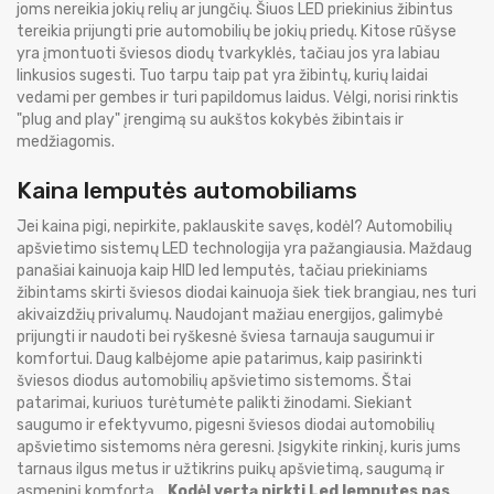
joms nereikia jokių relių ar jungčių. Šiuos LED priekinius žibintus
tereikia prijungti prie automobilių be jokių priedų. Kitose rūšyse
yra įmontuoti šviesos diodų tvarkyklės, tačiau jos yra labiau
linkusios sugesti. Tuo tarpu taip pat yra žibintų, kurių laidai
vedami per gembes ir turi papildomus laidus. Vėlgi, norisi rinktis
"plug and play" įrengimą su aukštos kokybės žibintais ir
medžiagomis.
Kaina lemputės automobiliams
Jei kaina pigi, nepirkite, paklauskite savęs, kodėl? Automobilių
apšvietimo sistemų LED technologija yra pažangiausia. Maždaug
panašiai kainuoja kaip HID led lemputės, tačiau priekiniams
žibintams skirti šviesos diodai kainuoja šiek tiek brangiau, nes turi
akivaizdžių privalumų. Naudojant mažiau energijos, galimybė
prijungti ir naudoti bei ryškesnė šviesa tarnauja saugumui ir
komfortui. Daug kalbėjome apie patarimus, kaip pasirinkti
šviesos diodus automobilių apšvietimo sistemoms. Štai
patarimai, kuriuos turėtumėte palikti žinodami. Siekiant
saugumo ir efektyvumo, pigesni šviesos diodai automobilių
apšvietimo sistemoms nėra geresni. Įsigykite rinkinį, kuris jums
tarnaus ilgus metus ir užtikrins puikų apšvietimą, saugumą ir
asmeninį komfortą.
Kodėl vertą pirkti Led lemputes pas