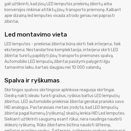
gali užtikrinti, kad jūsų LED lemputės priekinių žibintų arba
konversijos rinkiniai atitiktų jūsų transporto priemonę. Kalbant
apie dizainą led lemputes visada atrodo geriau nei paprasti
žibintai.
Led montavimo vieta
LED lemputės - priekiniai žibintai būna skirti tiek interjerui, tiek
eksterjerui. Nestandartinė komplektacija, interjerui skirti LED
žibintai turėtų papildyti jūsų transporto priemonės spalvą.
Automobilio LED lempučių žibintai pasižymi palyginti ilgu
tarnavimo laiku, kartais daugiau nei 10 000 valandų.
Spalva ir ryškumas
Skirtingos spalvos skirtingose aplinkose reaguoja skirtingai.
Giedrą naktį idealu turėti gražius, ryškius baltus LED lempučių
žibintus. LED automobilio priekiniai žibintai gerokai pranoko savo
HID analogus. Pastaraisiais metais įrodyta, kad LED lempučių
žibintai pagal liumenų (ryškumą) skaičių lenkia HID Led lemputes.
Siekiant užtikrinti saugumą esant rūkui, nėra naudinga naudoti
didesnį ryškumą. Rūko žibintams būtina naudoti šiltesnę,
geltonai oranžinę spalvą. Šaltesnės, ryškesnės spalvos geriausiai