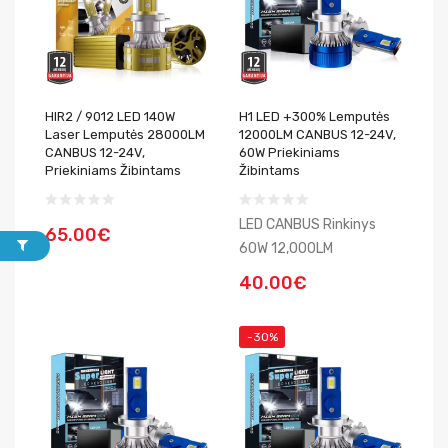
HIR2 / 9012 LED 140W
H1 LED +300% Lemputės
Laser Lemputės 28000LM
12000LM CANBUS 12-24V,
CANBUS 12-24V,
60W Priekiniams
Priekiniams Žibintams
Žibintams
LED CANBUS Rinkinys
65.00€
60W 12,000LM
40.00€
-30%