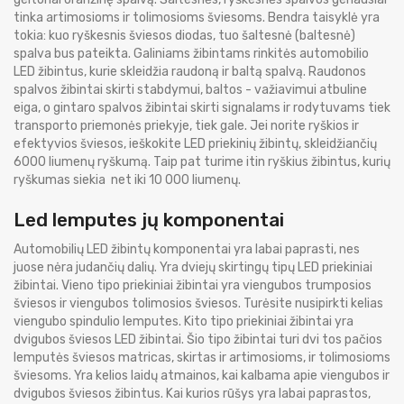
tinka artimosioms ir tolimosioms šviesoms. Bendra taisyklė yra
tokia: kuo ryškesnis šviesos diodas, tuo šaltesnė (baltesnė)
spalva bus pateikta. Galiniams žibintams rinkitės automobilio
LED žibintus, kurie skleidžia raudoną ir baltą spalvą. Raudonos
spalvos žibintai skirti stabdymui, baltos - važiavimui atbuline
eiga, o gintaro spalvos žibintai skirti signalams ir rodytuvams tiek
transporto priemonės priekyje, tiek gale. Jei norite ryškios ir
efektyvios šviesos, ieškokite LED priekinių žibintų, skleidžiančių
6000 liumenų ryškumą. Taip pat turime itin ryškius žibintus, kurių
ryškumas siekia net iki 10 000 liumenų.
Led lemputes jų komponentai
Automobilių LED žibintų komponentai yra labai paprasti, nes
juose nėra judančių dalių. Yra dviejų skirtingų tipų LED priekiniai
žibintai. Vieno tipo priekiniai žibintai yra viengubos trumposios
šviesos ir viengubos tolimosios šviesos. Turėsite nusipirkti kelias
viengubo spindulio lemputes. Kito tipo priekiniai žibintai yra
dvigubos šviesos LED žibintai. Šio tipo žibintai turi dvi tos pačios
lemputės šviesos matricas, skirtas ir artimosioms, ir tolimosioms
šviesoms. Yra kelios laidų atmainos, kai kalbama apie viengubos ir
dvigubos šviesos žibintus. Kai kurios rūšys yra labai paprastos,