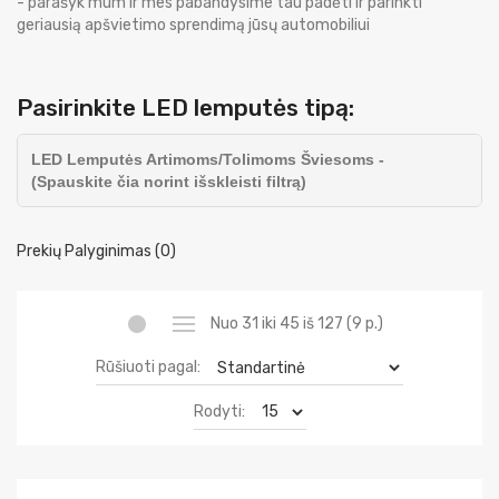
- parašyk mum ir mes pabandysime tau padėti ir parinkti
geriausią apšvietimo sprendimą jūsų automobiliui
Pasirinkite LED lemputės tipą:
LED Lemputės Artimoms/Tolimoms Šviesoms -
(Spauskite čia norint išskleisti filtrą)
Prekių Palyginimas (0)
Nuo 31 iki 45 iš 127 (9 p.)
Rūšiuoti pagal:
Rodyti: