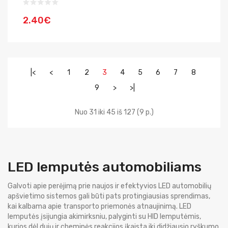
2.40€
|<
<
1
2
3
4
5
6
7
8
9
>
>|
Nuo 31 iki 45 iš 127 (9 p.)
LED lemputės automobiliams
Galvoti apie perėjimą prie naujos ir efektyvios LED automobilių
apšvietimo sistemos gali būti pats protingiausias sprendimas,
kai kalbama apie transporto priemonės atnaujinimą. LED
lemputės įsijungia akimirksniu, palyginti su HID lemputėmis,
kurios dėl dujų ir cheminės reakcijos įkaista iki didžiausio ryškumo.