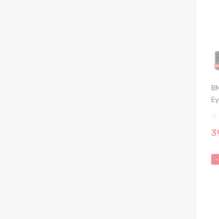
BM
Ey
3
-