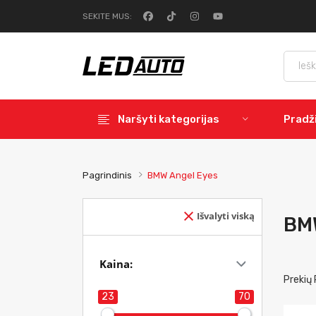
SEKITE MUS:
Naršyti kategorijas
Pradž
Pagrindinis
BMW Angel Eyes
Išvalyti viską
BM
Kaina:
Prekių 
23
70