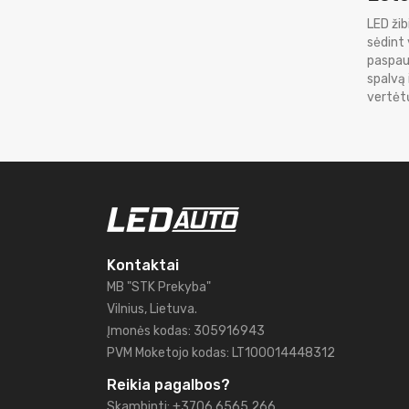
LED žib
sėdint 
paspaud
spalvą 
vertėtų
Kontaktai
MB "STK Prekyba"
Vilnius, Lietuva.
Įmonės kodas: 305916943
PVM Moketojo kodas: LT100014448312
Reikia pagalbos?
Skambinti: +3706 6565 266