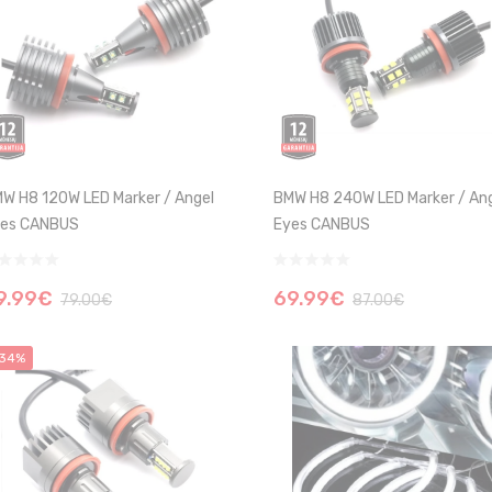
W H8 120W LED Marker / Angel
BMW H8 240W LED Marker / An
es CANBUS
Eyes CANBUS
9.99€
69.99€
79.00€
87.00€
34%