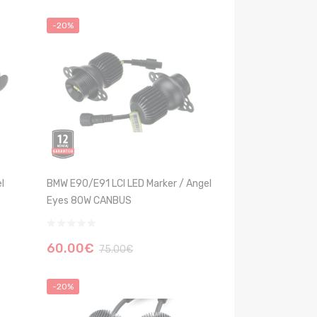
-20%
l
BMW E90/E91 LCI LED Marker / Angel
Eyes 80W CANBUS
60.00€
75.00€
-20%