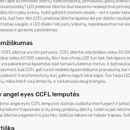
nt apie automobilio žibintų funkcionalumą, pirmiausia į galvą ateina
pšviečia kelią? LED priekiniai žibintai šiuo klausimu neabejotinai pirmauj
eidžia itin ryškią šviesą, todėl gali būti matomi visada - net ir saulei te
ta, kad tam tikri CCFL priekiniai žibintai ilgainiui dėl per didelio naudo
ažiau saugūs, o LED išlaiko tokį patį ryškumą, nepriklausomai nuo pe
iausias ir geresnis pasirinkimas.
amžiškumas
 ir CCFL žibintai yra itin patvarūs: CCFL žibintai vidutiniškai veikia 50 000
iškai veikia 60 000 valandų. Nors šiuo atveju LED turi šiek tiek ilgesnį
i yra pakankamai ilgaamžiai, kad tarnautų kelerius metus, o dažniausiai 
ažymėti, kad CCFL gali turėti nedidelį ilgaamžiškumo pranašumą, kai rei
a pakeisti transformatorių, kurį galima įsigyti labai pigiai. Tuo tarpu LE
ų, reikia keisti visą lemputę, o tai kainuoja daug brangiau.
angel eyes CCFL lemputės
bmw angel eyes CCFL lemputės dažniau sudūžta montuojant ir (arba) kei
ai laikomi trapesniais iš šių dviejų priekinių žibintų, todėl su jais reko
iai žibintai pagaminti iš plastiko, todėl jie laikomi ne tokiais trapiais, t
tiška