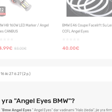
W H8 160W LED Marker / Angel
BMW E46 Coupe Facelift Su Le
es CANBUS
CCFL Angel Eyes
4.99€
40.00€
83.00€
16 iki 27 iš 27 (2 p.)
 yra "Angel Eyes BMW"?
 "
Bmw Angel Eyes
" Angel Eyes" dar vadinami "Halo žiedai", jie yra fi