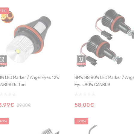
-17%
W LED Marker / Angel Eyes 12W
BMW H8 80W LED Marker / Ange
NBUS Geltoni
Eyes 80W CANBUS
3.99€
58.00€
29.00€
49%
-20%