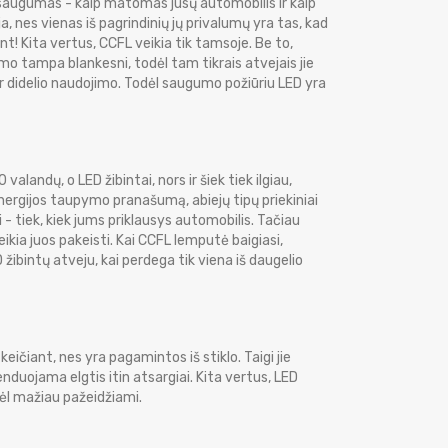
 saugumas - kaip matomas jūsų automobilis ir kaip
a, nes vienas iš pagrindinių jų privalumų yra tas, kad
kant! Kita vertus, CCFL veikia tik tamsoje. Be to,
jimo tampa blankesni, todėl tam tikrais atvejais jie
r didelio naudojimo. Todėl saugumo požiūriu LED yra
 valandų, o LED žibintai, nors ir šiek tiek ilgiau,
 energijos taupymo pranašumą, abiejų tipų priekiniai
- tiek, kiek jums priklausys automobilis. Tačiau
kia juos pakeisti. Kai CCFL lemputė baigiasi,
D žibintų atveju, kai perdega tik viena iš daugelio
čiant, nes yra pagamintos iš stiklo. Taigi jie
menduojama elgtis itin atsargiai. Kita vertus, LED
odėl mažiau pažeidžiami.