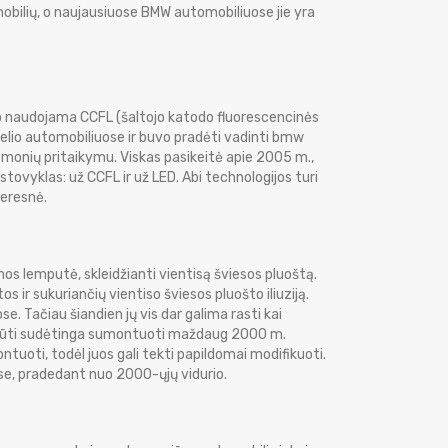
bilių, o naujausiuose BMW automobiliuose jie yra
uvo naudojama CCFL (šaltojo katodo fluorescencinės
delio automobiliuose ir buvo pradėti vadinti bmw
riemonių pritaikymu. Viskas pasikeitė apie 2005 m.,
 stovyklas: už CCFL ir už LED. Abi technologijos turi
geresnė.
os lemputė, skleidžianti vientisą šviesos pluoštą.
s ir sukuriančių vientiso šviesos pluošto iliuziją.
 Tačiau šiandien jų vis dar galima rasti kai
i būti sudėtinga sumontuoti maždaug 2000 m.
uoti, todėl juos gali tekti papildomai modifikuoti.
ose, pradedant nuo 2000-ųjų vidurio.