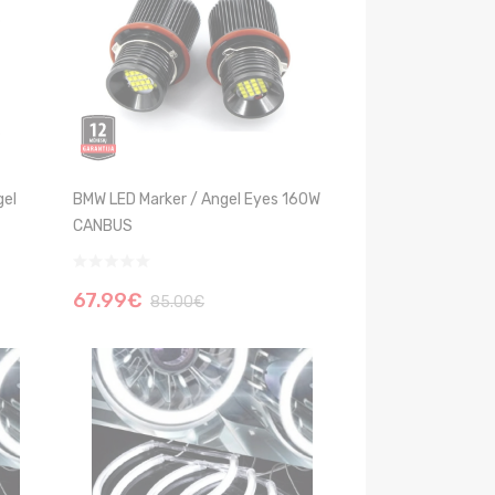
gel
BMW LED Marker / Angel Eyes 160W
CANBUS
67.99€
85.00€