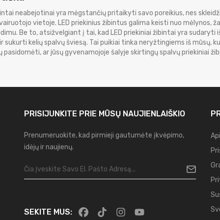
intai neabejotinai yra mėgstančių pritaikyti savo poreikius, nes skleid
vairuotojo vietoje. LED priekinius žibintus galima keisti nuo mėlynos, 
imu. Be to, atsižvelgiant į tai, kad LED priekiniai žibintai yra sudaryti
ir sukurti kelių spalvų šviesą. Tai puikiai tinka neryžtingiems iš mūsų, ku
 pasidomėti, ar jūsų gyvenamojoje šalyje skirtingų spalvų priekiniai žibin
PRISIJUNKITE PRIE MŪSŲ
NAUJIENLAIŠKIO
PR
Prenumeruokite, kad pirmieji gautumėte įkvėpimo,
Ap
idėjų ir naujienų.
Pr
Gr
Pr
Su
Sv
SEKITE MUS: