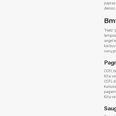
papras
dienos 
Bmw
"Halo" 
lempos)
angel e
kai buv
savų pr
Pagr
CCFL bm
Kita ve
CCFL da
kuriuo
pagamin
Kita ve
Sau