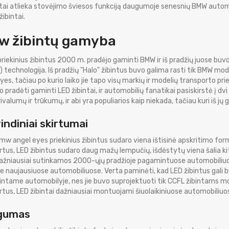
tai atlieka stovėjimo šviesos funkciją daugumoje senesnių BMW automo
žibintai.
 žibintų gamyba
priekinius žibintus 2000 m. pradėjo gaminti BMW ir iš pradžių juose b
 technologija. Iš pradžių "Halo" žibintus buvo galima rasti tik BMW mo
yes, tačiau po kurio laiko jie tapo visų markių ir modelių transporto p
o pradėti gaminti LED žibintai, ir automobilių fanatikai pasiskirstė į dvi
ivalumų ir trūkumų, ir abi yra populiarios kaip niekada, tačiau kuri iš jų 
indiniai skirtumai
w angel eyes priekinius žibintus sudaro viena ištisinė apskritimo form
rtus, LED žibintus sudaro daug mažų lempučių, išdėstytų viena šalia kito
žniausiai sutinkamos 2000-ųjų pradžioje pagamintuose automobiliuose.
se naujausiuose automobiliuose. Verta paminėti, kad LED žibintus gal
tame automobilyje, nes jie buvo suprojektuoti tik CCFL žibintams mont
rtus, LED žibintai dažniausiai montuojami šiuolaikiniuose automobiliu
gumas