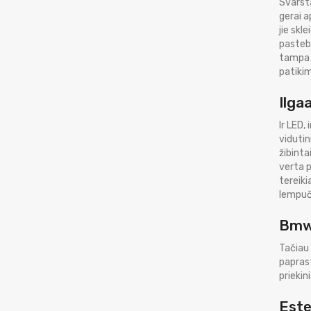
Svarsta
gerai a
jie skl
pastebė
tampa m
patikim
Ilga
Ir LED,
vidutin
žibinta
verta p
tereiki
lempuči
Bmw 
Tačiau 
paprast
priekin
Este