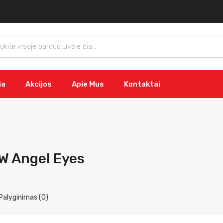
ia
Akcijos
Apie Mus
Kontaktai
W Angel Eyes
Palyginimas (0)