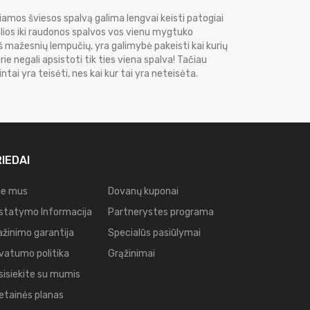
žiamos šviesos spalvą galima lengvai keisti patogiai
žalios iki raudonos spalvos vos vienu mygtuko
 iš mažesnių lempučių, yra galimybė pakeisti kai kurių
rie negali apsistoti tik ties viena spalva! Tačiau
tai yra teisėti, nes kai kur tai yra neteisėta.
IEDAI
ie mus
Dovanų kuponai
istatymo Informacija
Partnerystes programa
ažinimo garantija
Specialūs pasiūlymai
ivatumo politika
Grąžinimai
sisiekite su mumis
etainės planas