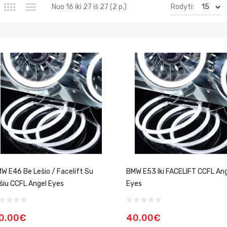
Rodyti:
Nuo 16 iki 27 iš 27 (2 p.)
W E46 Be Lešio / Facelift Su
BMW E53 Iki FACELIFT CCFL An
šiu CCFL Angel Eyes
Eyes
0.00€
40.00€