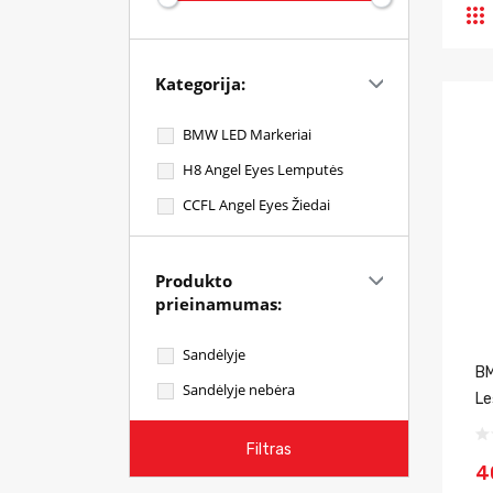
Kategorija:
BMW LED Markeriai
H8 Angel Eyes Lemputės
CCFL Angel Eyes Žiedai
Produkto
prieinamumas:
Sandėlyje
BM
Sandėlyje nebėra
Le
Filtras
4