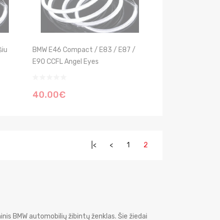
šiu
BMW E46 Compact / E83 / E87 /
E90 CCFL Angel Eyes
40.00€
|<
<
1
2
rminis BMW automobilių žibintų ženklas. Šie žiedai