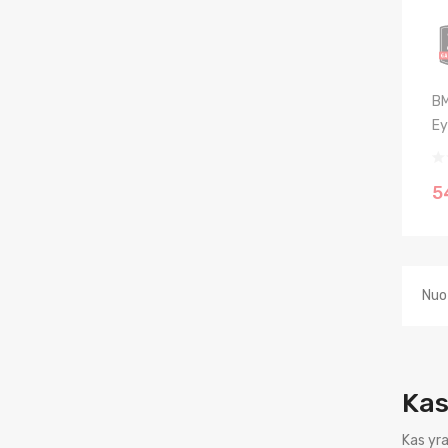
BM
Ey
5
Nuo 
Kas
Kas yra