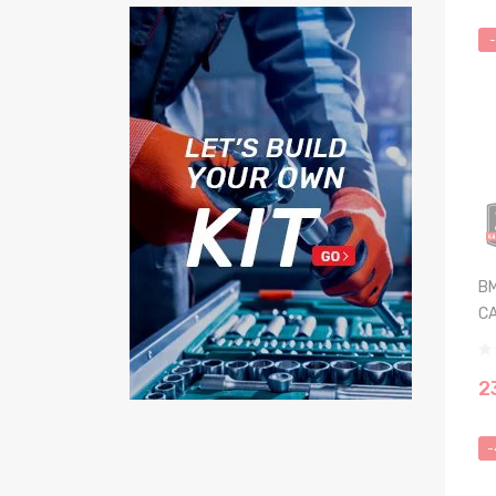
BM
CA
2
-